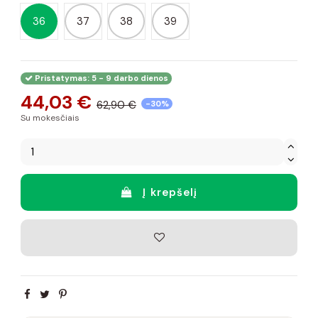
36
37
38
39
Pristatymas: 5 - 9 darbo dienos
44,03 €
62,90 €
-30%
Su mokesčiais
Į krepšelį