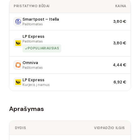
PRISTATYMO BŪDAI
KAINA
Smartpost – Itella
3,80 €
Paštomatas
LP Express
Paštomatas
3,80 €
POPULIARIAUSIAS
Omniva
4,44 €
Paštomatas
LP Express
6,92 €
Kurjeris į namus
Aprašymas
DYDIS
VIDPADŽIO ILGIS