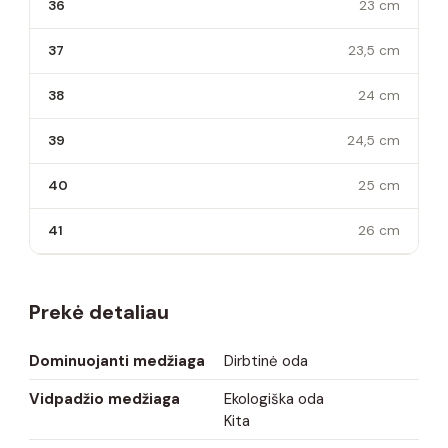
36
23 cm
37
23,5 cm
38
24 cm
39
24,5 cm
40
25 cm
41
26 cm
Prekė detaliau
Dominuojanti medžiaga
Dirbtinė oda
Vidpadžio medžiaga
Ekologiška oda
Kita