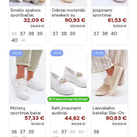
Smėlio spalvos
Odiniai moteriški
Įsispiriami
sportbačiai,
sneakers su
sportiniai
32,09 €
90,93 €
61,53 €
dekoruoti Valdez
platforma D&A
bateliai Kobbo
cirkonio virvele
CR61-3133
102425 smėlio
35,66 €
129,90 €
87,90 €
smėlio spalvos
spalvos
36
37
38
39
37
38
39
37
38
40
40
41
−30%
−10%
−30%
Paskutiniai dydžiai!
Moterų
Balti įmaunami
Laisvalaikio
sportiniai batai
audiniai
bateliai Slip-On
57,33 €
44,62 €
60,83 €
su ažūro
sportbačiai su
Big Star
elementais Big
sagtele
RR274721 smėlio
81,90 €
49,58 €
86,90 €
Star TT274291
Catherine
spalvos
36
37
39
36
37
38
39
36
baltos spalvos