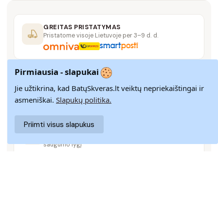
GREITAS PRISTATYMAS
Pristatome visoje Lietuvoje per 3–9 d. d.
Pirmiausia - slapukai
14 DIENŲ GRĄŽINIMAS
Paprastas grąžinimas paštomatais su pinigų
Jie užtikrina, kad BatųSkveras.lt veiktų nepriekaištingai ir
grąžinimo garantija
asmeniškai.
Slapukų politika.
Priimti visus slapukus
SAUGUS MOKĖJIMAS
SSL šifravimas užtikrina aukščiausią jūsų duomenų
saugumo lygį
KLIENTŲ APTARNAVIMAS
Rašykite mums
info@batuskveras.lt