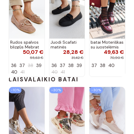
Rudos spalvos
Juodi Scafati
batai Moteriškas
blizgūs Mebrat
matinės
su juostelėmis
50,07 €
28,28 €
49,63 €
bateliai
apdailos bateliai
su lako efektu
bordo spalvos
55,63 €
31,42 €
70,90 €
Terione
36
37
38
39
36
37
38
39
37
38
40
40
41
40
41
LAISVALAIKIO BATAI
−10%
−30%
−30%