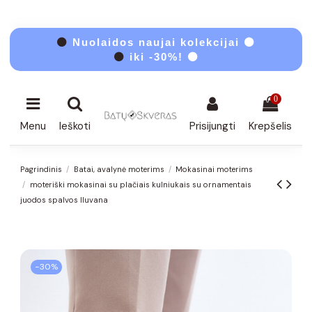
⚫
Nuolaidos naujai kolekcijai ⚫
⚫
iki -30%! ⚫
0
Menu
Ieškoti
Prisijungti
Krepšelis
Pagrindinis
Batai, avalynė moterims
Mokasinai moterims
moteriški mokasinai su plačiais kulniukais su ornamentais
juodos spalvos Iluvana
−30%