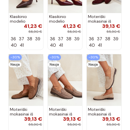
Klasikinio
Klasikinio
Moteriški
modelio
modelio
mokasinai iš
41,23 €
41,23 €
39,13 €
aukštakulniai
aukštakulniai
dirbtinės
bateliai iš
bateliai iš
zomšos, bordo
58,90 €
58,90 €
55,90 €
dirbtinės odos,
dirbtinės odos,
spalvos Laisie
36
37
38
39
36
37
38
39
36
37
38
39
šokolado
bordo spalvos
spalvos Nesha
Nesha
40
41
40
41
40
41
−30%
−30%
−30%
Nauja
Nauja
Nauja
Moteriški
Moteriški
Moteriški
mokasinai iš
mokasinai iš
mokasinai iš
39,13 €
39,13 €
39,13 €
dirbtinės
dirbtinės
dirbtinės
zomšos, rudos
zomšos, molio
zomšos, smėlio
55,90 €
55,90 €
55,90 €
spalvos Laisie
spalvos Laisie
spalvos Laisie