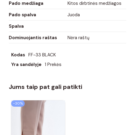
Pado medžiaga
Kitos dirbtinės medžiagos
Pado spalva
Juoda
Spalva
Dominuojantis raštas
Nėra raštų
Kodas
FF-33 BLACK
Yra sandėlyje
1 Prekės
Jums taip pat gali patikti
−30%