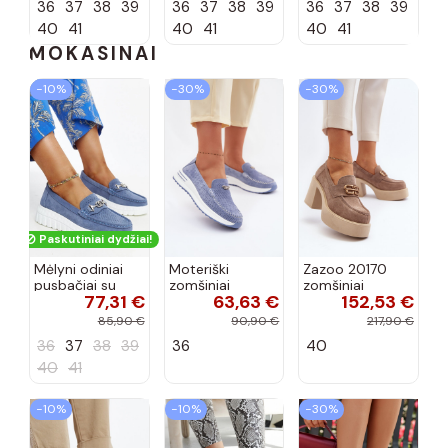
36
37
38
39
36
37
38
39
36
37
38
39
40
41
40
41
40
41
MOKASINAI
−10%
−30%
−30%
Paskutiniai dydžiai!
Mėlyni odiniai
Moteriški
Zazoo 20170
pusbačiai su
zomšiniai
zomšiniai
77,31 €
63,63 €
152,53 €
dekoratyvine
mokasinai
bateliai su
sagtimi Taija
Demela mėlynos
kulniukais smėlio
85,90 €
90,90 €
217,90 €
spalvos
spalvos
36
37
38
39
36
40
40
41
−10%
−10%
−30%