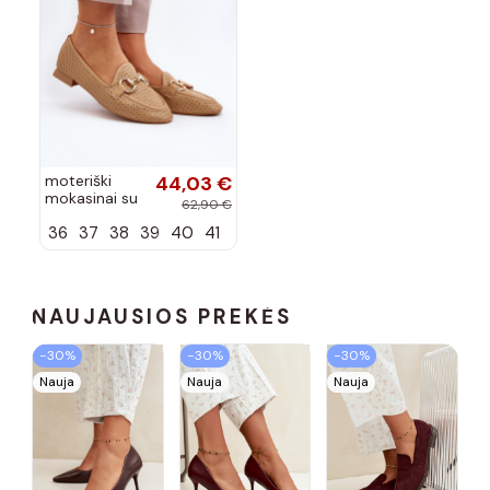
moteriški
44,03 €
mokasinai su
62,90 €
plačiais
36
37
38
39
40
41
kulniukais su
ornamentais
rudos spalvos
Iluvana
NAUJAUSIOS PREKĖS
−30%
−30%
−30%
Nauja
Nauja
Nauja