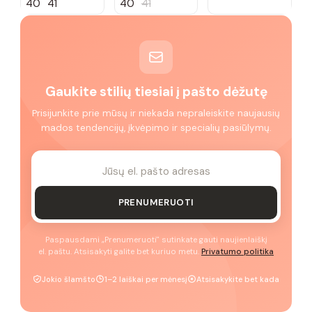
40
41
40
41
Gaukite stilių tiesiai į pašto dėžutę
Prisijunkite prie mūsų ir niekada nepraleiskite naujausių
mados tendencijų, įkvėpimo ir specialių pasiūlymų.
PRENUMERUOTI
Paspausdami „Prenumeruoti" sutinkate gauti naujienlaiškį
el. paštu. Atsisakyti galite bet kuriuo metu.
Privatumo politika
Jokio šlamšto
1–2 laiškai per mėnesį
Atsisakykite bet kada