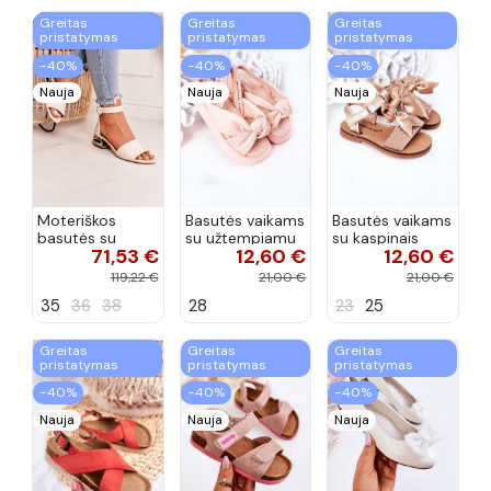
Greitas
Greitas
Greitas
pristatymas
pristatymas
pristatymas
−40%
−40%
−40%
Nauja
Nauja
Nauja
Moteriškos
Basutės vaikams
Basutės vaikams
basutės su
su užtempiamu
su kaspinais
71,53 €
12,60 €
12,60 €
aukso spalvos
užsegimu
aukso spalvos
kulniukais Laura
rožinės spalvos
119,22 €
21,00 €
21,00 €
Messi smėlio
35
36
38
28
23
25
spalvos
Greitas
Greitas
Greitas
pristatymas
pristatymas
pristatymas
−40%
−40%
−40%
Nauja
Nauja
Nauja