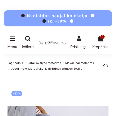
⚫
Nuolaidos naujai kolekcijai ⚫
⚫
iki -30%! ⚫
0
Menu
Ieškoti
Prisijungti
Krepšelis
Pagrindinis
Batai, avalynė moterims
Mokasinai moterims
Juodi moteriški batukai iš dirbtinės zomšos Sevilia
−10%