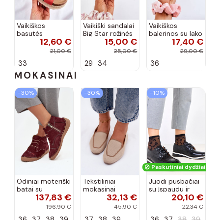
Vaikiškos
Vaikiški sandalai
Vaikiškos
basutės
Big Star rožinės
balerinos su lako
12,60 €
15,00 €
17,40 €
koralinės
spalvos
efektu ir
spalvos
kaspinais baltos
21,00 €
25,00 €
29,00 €
spalvos Zolly
33
29
34
36
MOKASINAI
−30%
−30%
−10%
Paskutiniai dydžiai!
Odiniai moteriški
Tekstiliniai
Juodi pusbačiai
batai su
mokasinai
su įspaudu ir
137,83 €
32,13 €
20,10 €
siūlėmis, pilies
smėlio spalvos
kvadratiniu
tipo, Artiker
Selisa
priekiu Kerawa
196,90 €
45,90 €
22,34 €
57C2116, bordo
36
37
38
39
37
38
39
36
37
38
39