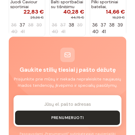
Juodi Caviour
Balti sportbačiai
Pilki sportiniai
sportiniai
su tišnėjimu
bateliai,
22,83 €
40,28 €
14,66 €
sportbačiai
Peyton
„Justice"
25,36 €
44,75 €
16,29 €
36
37
38
39
36
37
38
39
36
37
38
39
40
41
40
41
40
41
Gaukite stilių tiesiai į pašto dėžutę
Prisijunkite prie mūsų ir niekada nepraleiskite naujausių
mados tendencijų, įkvėpimo ir specialių pasiūlymų.
PRENUMERUOTI
Paspausdami „Prenumeruoti" sutinkate gauti naujienlaiškį