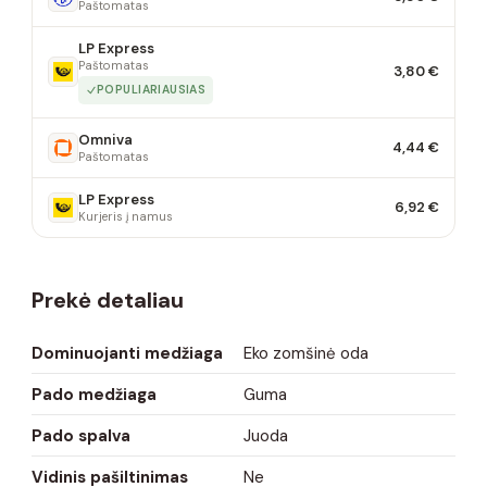
Paštomatas
LP Express
Paštomatas
3,80 €
POPULIARIAUSIAS
Omniva
4,44 €
Paštomatas
LP Express
6,92 €
Kurjeris į namus
Prekė detaliau
Dominuojanti medžiaga
Eko zomšinė oda
Pado medžiaga
Guma
Pado spalva
Juoda
Vidinis pašiltinimas
Ne