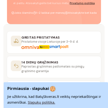
el. paštu. Atsisakyti galite bet kuriuo metu.
Privatumo politika
Jokio šlamšto
1–2 laiškai per mėnesį
Atsisakykite bet kada
GREITAS PRISTATYMAS
Pristatome visoje Lietuvoje per 3–9 d. d.
14 DIENŲ GRĄŽINIMAS
Paprastas grąžinimas paštomatais su pinigų
grąžinimo garantija
SAUGUS MOKĖJIMAS
Pirmiausia - slapukai
SSL šifravimas užtikrina aukščiausią jūsų duomenų
saugumo lygį
Jie užtikrina, kad BatųSkveras.lt veiktų nepriekaištingai ir
asmeniškai.
Slapukų politika.