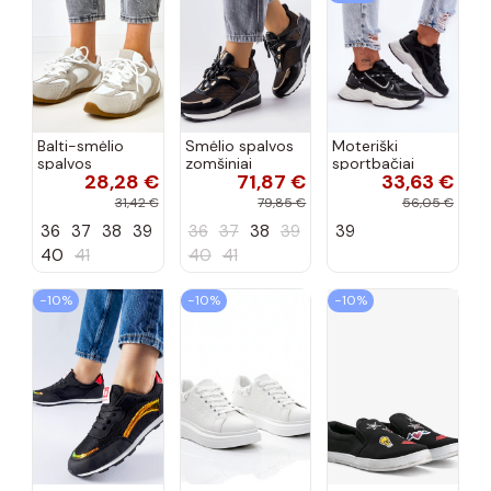
Balti-smėlio
Smėlio spalvos
Moteriški
spalvos
zomšiniai
sportbačiai
28,28 €
71,87 €
33,63 €
sportiniai
sportiniai
juodos spalvos
bateliai su
bateliai, „Karino"
Feluci
31,42 €
79,85 €
56,05 €
dvigubu raišteliu
36
37
38
39
36
37
38
39
39
Casey
40
41
40
41
−10%
−10%
−10%