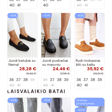
spalvos
40
41
40
40
41
−10%
−10%
−10%
Juodi batukai su
Juodi pusbačiai
Rudi mokasinai
Namal
su masyviu
šilti su kailiu
28,28 €
24,46 €
35,92 €
dekoracija
padu Teska
Loafy
31,42 €
27,18 €
39,91 €
36
37
38
39
36
37
38
39
36
37
38
39
40
41
40
41
40
41
LAISVALAIKIO BATAI
−10%
−10%
Greitas
pristatymas
−40%