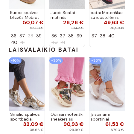
Rudos spalvos
Juodi Scafati
batai Moteriškas
blizgūs Mebrat
matinės
su juostelėmis
50,07 €
28,28 €
49,63 €
bateliai
apdailos bateliai
su lako efektu
bordo spalvos
55,63 €
31,42 €
70,90 €
Terione
36
37
38
39
36
37
38
39
37
38
40
40
41
40
41
LAISVALAIKIO BATAI
−10%
−30%
−30%
Smėlio spalvos
Odiniai moteriški
Įsispiriami
sportbačiai,
sneakers su
sportiniai
32,09 €
90,93 €
61,53 €
dekoruoti Valdez
platforma D&A
bateliai Kobbo
cirkonio virvele
CR61-3133
102425 smėlio
35,66 €
129,90 €
87,90 €
smėlio spalvos
spalvos