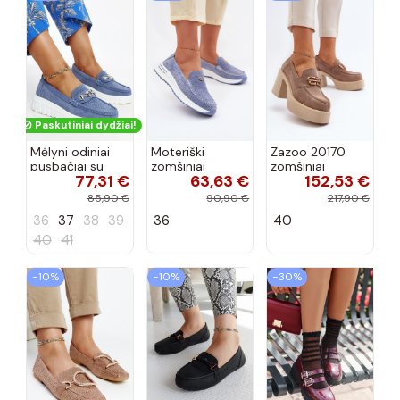
Paskutiniai dydžiai!
Mėlyni odiniai
Moteriški
Zazoo 20170
pusbačiai su
zomšiniai
zomšiniai
77,31 €
63,63 €
152,53 €
dekoratyvine
mokasinai
bateliai su
sagtimi Taija
Demela mėlynos
kulniukais smėlio
85,90 €
90,90 €
217,90 €
spalvos
spalvos
36
37
38
39
36
40
40
41
−10%
−10%
−30%