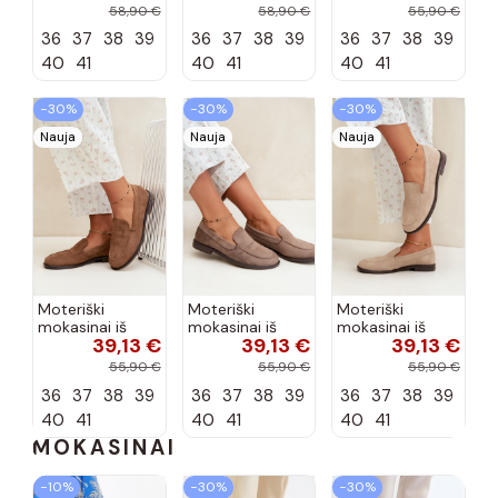
bateliai iš
bateliai iš
zomšos, bordo
58,90 €
58,90 €
55,90 €
dirbtinės odos,
dirbtinės odos,
spalvos Laisie
36
37
38
39
36
37
38
39
36
37
38
39
šokolado
bordo spalvos
spalvos Nesha
Nesha
40
41
40
41
40
41
−30%
−30%
−30%
Nauja
Nauja
Nauja
Moteriški
Moteriški
Moteriški
mokasinai iš
mokasinai iš
mokasinai iš
39,13 €
39,13 €
39,13 €
dirbtinės
dirbtinės
dirbtinės
zomšos, rudos
zomšos, molio
zomšos, smėlio
55,90 €
55,90 €
55,90 €
spalvos Laisie
spalvos Laisie
spalvos Laisie
36
37
38
39
36
37
38
39
36
37
38
39
40
41
40
41
40
41
MOKASINAI
−10%
−30%
−30%