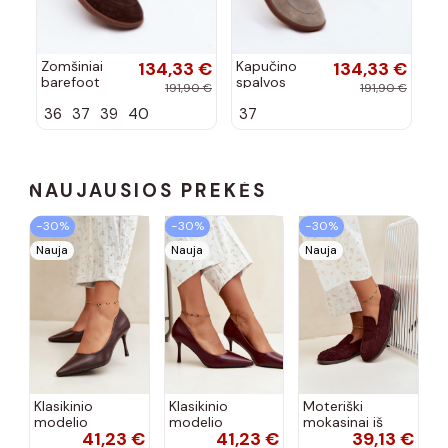
Zomšiniai
134,33 €
Kapučino
134,33 €
barefoot
spalvos
191,90 €
191,90 €
mokasinai
zomšiniai
36
37
39
40
37
Zazoo 322,
mokasinai
šokolado
Barefoot
spalvos
Zazoo 322
NAUJAUSIOS PREKĖS
−30%
−30%
−30%
Nauja
Nauja
Nauja
Klasikinio
Klasikinio
Moteriški
modelio
modelio
mokasinai iš
41,23 €
41,23 €
39,13 €
aukštakulniai
aukštakulniai
dirbtinės