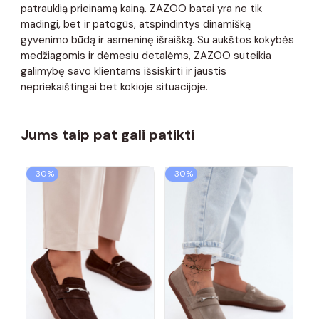
patrauklią prieinamą kainą. ZAZOO batai yra ne tik
madingi, bet ir patogūs, atspindintys dinamišką
gyvenimo būdą ir asmeninę išraišką. Su aukštos kokybės
medžiagomis ir dėmesiu detalėms, ZAZOO suteikia
galimybę savo klientams išsiskirti ir jaustis
nepriekaištingai bet kokioje situacijoje.
Jums taip pat gali patikti
−30%
−30%