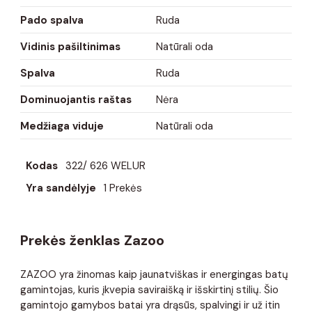
Pado spalva
Ruda
Vidinis pašiltinimas
Natūrali oda
Spalva
Ruda
Dominuojantis raštas
Nėra
Medžiaga viduje
Natūrali oda
Kodas
322/ 626 WELUR
Yra sandėlyje
1 Prekės
Prekės ženklas Zazoo
ZAZOO yra žinomas kaip jaunatviškas ir energingas batų
gamintojas, kuris įkvepia saviraišką ir išskirtinį stilių. Šio
gamintojo gamybos batai yra drąsūs, spalvingi ir už itin