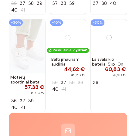
36
37
38
39
37
38
39
37
38
40
40
41
−30%
−10%
−30%
Paskutiniai dydžiai!
Moterų
Balti įmaunami
Laisvalaikio
sportiniai batai
audiniai
bateliai Slip-On
57,33 €
44,62 €
60,83 €
su ažūro
sportbačiai su
Big Star
elementais Big
sagtele
RR274721 smėlio
81,90 €
49,58 €
86,90 €
Star TT274291
Catherine
spalvos
36
37
39
36
37
38
39
36
baltos spalvos
40
41
40
41