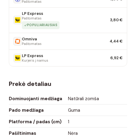
Paštomatas
LP Express
Paštomatas
3,80 €
POPULIARIAUSIAS
Omniva
4,44 €
Paštomatas
LP Express
6,92 €
Kurjeris į namus
Prekė detaliau
Dominuojanti medžiaga
Natūrali zomša
Pado medžiaga
Guma
Platforma / padas (cm)
1
Pašiltinimas
Nėra