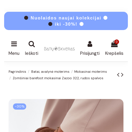
⚫
Nuolaidos naujai kolekcijai ⚫
⚫
iki -30%! ⚫
0
Menu
Ieškoti
Prisijungti
Krepšelis
Pagrindinis
Batai, avalynė moterims
Mokasinai moterims
Zomšiniai barefoot mokasinai Zazoo 322, rudos spalvos
−30%