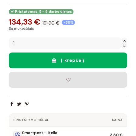
Pristatymas: 5 - 9 darbo dienos
134,33 €
191,90 €
-30%
Su mokesčiais
Į krepšelį
PRISTATYMO BŪDAI
KAINA
Smartpost – Itella
3,80 €