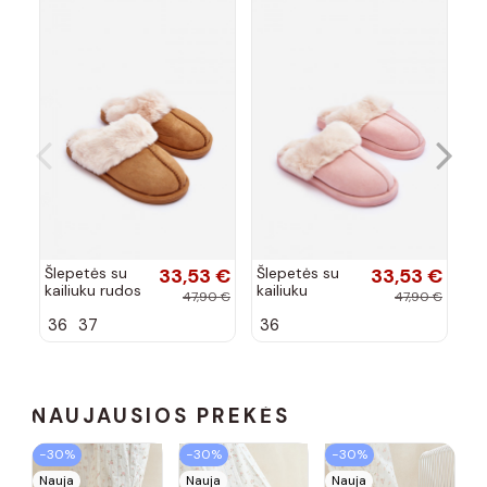
Šlepetės su
33,53 €
Šlepetės su
33,53 €
Šl
kailiuku rudos
kailiuku
ka
47,90 €
47,90 €
spalvos Pinky
rožinės
sp
36
37
36
3
spalvos Pinky
NAUJAUSIOS PREKĖS
−30%
−30%
−30%
Nauja
Nauja
Nauja