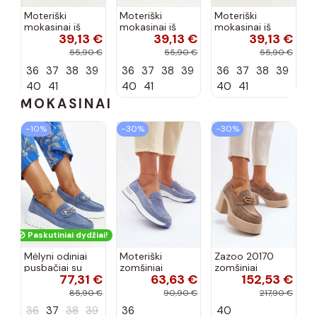
Moteriški
Moteriški
Moteriški
mokasinai iš
mokasinai iš
mokasinai iš
39,13 €
39,13 €
39,13 €
dirbtinės
dirbtinės
dirbtinės
zomšos, rudos
zomšos, molio
zomšos, smėlio
55,90 €
55,90 €
55,90 €
spalvos Laisie
spalvos Laisie
spalvos Laisie
36
37
38
39
36
37
38
39
36
37
38
39
40
41
40
41
40
41
MOKASINAI
−10%
−30%
−30%
Paskutiniai dydžiai!
Mėlyni odiniai
Moteriški
Zazoo 20170
pusbačiai su
zomšiniai
zomšiniai
77,31 €
63,63 €
152,53 €
dekoratyvine
mokasinai
bateliai su
sagtimi Taija
Demela mėlynos
kulniukais smėlio
85,90 €
90,90 €
217,90 €
spalvos
spalvos
36
37
38
39
36
40