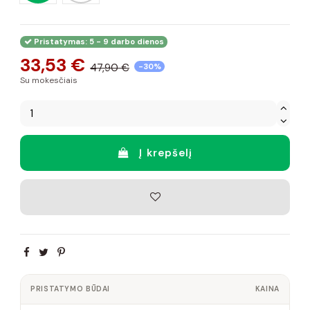
Pristatymas: 5 - 9 darbo dienos
33,53 €
47,90 €
-30%
Su mokesčiais
Į krepšelį
PRISTATYMO BŪDAI
KAINA