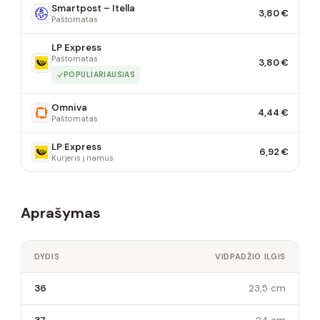
Smartpost – Itella
3,80 €
Paštomatas
LP Express
Paštomatas
3,80 €
POPULIARIAUSIAS
Omniva
4,44 €
Paštomatas
LP Express
6,92 €
Kurjeris į namus
Aprašymas
DYDIS
VIDPADŽIO ILGIS
36
23,5 cm