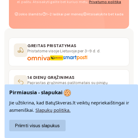
el. paštu. Atsisakyti galite bet kuriuo metu.
Privatumo politika
Jokio šlamšto
1–2 laiškai per mėnesį
Atsisakykite bet kada
GREITAS PRISTATYMAS
Pristatome visoje Lietuvoje per 3–9 d. d.
14 DIENŲ GRĄŽINIMAS
Paprastas grąžinimas paštomatais su pinigų
grąžinimo garantija
Pirmiausia - slapukai
Jie užtikrina, kad BatųSkveras.lt veiktų nepriekaištingai ir
SAUGUS MOKĖJIMAS
asmeniškai.
Slapukų politika.
SSL šifravimas užtikrina aukščiausią jūsų duomenų
saugumo lygį
Priimti visus slapukus