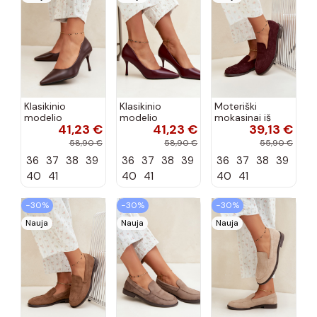
Klasikinio
Klasikinio
Moteriški
modelio
modelio
mokasinai iš
41,23 €
41,23 €
39,13 €
aukštakulniai
aukštakulniai
dirbtinės
bateliai iš
bateliai iš
zomšos, bordo
58,90 €
58,90 €
55,90 €
dirbtinės odos,
dirbtinės odos,
spalvos Laisie
36
37
38
39
36
37
38
39
36
37
38
39
šokolado
bordo spalvos
spalvos Nesha
Nesha
40
41
40
41
40
41
−30%
−30%
−30%
Nauja
Nauja
Nauja