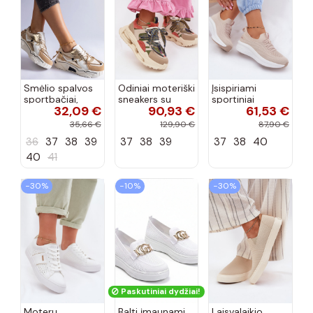
Smėlio spalvos
Odiniai moteriški
Įsispiriami
sportbačiai,
sneakers su
sportiniai
32,09 €
90,93 €
61,53 €
dekoruoti Valdez
platforma D&A
bateliai Kobbo
cirkonio virvele
CR61-3133
102425 smėlio
35,66 €
129,90 €
87,90 €
smėlio spalvos
spalvos
36
37
38
39
37
38
39
37
38
40
40
41
−30%
−10%
−30%
Paskutiniai dydžiai!
Moterų
Balti įmaunami
Laisvalaikio