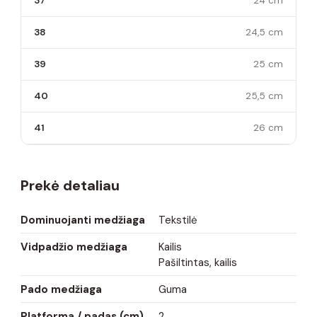
37
24 cm
38
24,5 cm
39
25 cm
40
25,5 cm
41
26 cm
Prekė detaliau
Dominuojanti medžiaga
Tekstilė
Vidpadžio medžiaga
Kailis
Pašiltintas, kailis
Pado medžiaga
Guma
Platforma / padas (cm)
2