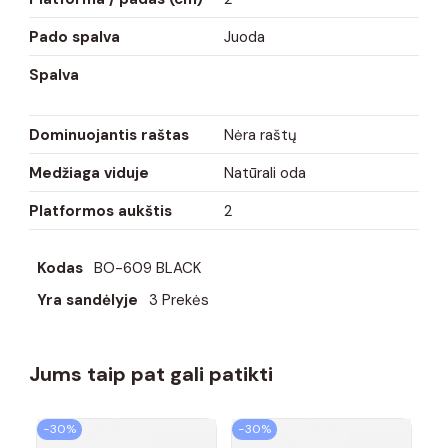
Pado spalva
Juoda
Spalva
Dominuojantis raštas
Nėra raštų
Medžiaga viduje
Natūrali oda
Platformos aukštis
2
Kodas
BO-609 BLACK
Yra sandėlyje
3 Prekės
Jums taip pat gali patikti
−30%
−30%
−