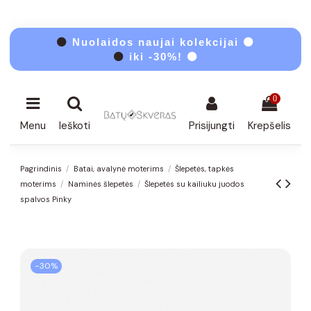
⚫
Nuolaidos naujai kolekcijai ⚫
⚫
iki -30%! ⚫
0
Menu
Ieškoti
Prisijungti
Krepšelis
Pagrindinis
Batai, avalynė moterims
Šlepetės, tapkės
moterims
Naminės šlepetės
Šlepetės su kailiuku juodos
spalvos Pinky
−30%