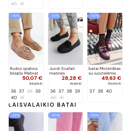
40
41
−10%
−10%
−30%
Rudos spalvos
Juodi Scafati
batai Moteriškas
blizgūs Mebrat
matinės
su juostelėmis
50,07 €
28,28 €
49,63 €
bateliai
apdailos bateliai
su lako efektu
bordo spalvos
55,63 €
31,42 €
70,90 €
Terione
36
37
38
39
36
37
38
39
37
38
40
40
41
40
41
LAISVALAIKIO BATAI
−10%
−30%
−30%