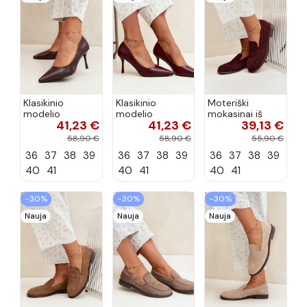
Klasikinio
Klasikinio
Moteriški
modelio
modelio
mokasinai iš
41,23 €
41,23 €
39,13 €
aukštakulniai
aukštakulniai
dirbtinės
bateliai iš
bateliai iš
zomšos, bordo
58,90 €
58,90 €
55,90 €
dirbtinės odos,
dirbtinės odos,
spalvos Laisie
36
37
38
39
36
37
38
39
36
37
38
39
šokolado
bordo spalvos
spalvos Nesha
Nesha
40
41
40
41
40
41
−30%
−30%
−30%
Nauja
Nauja
Nauja