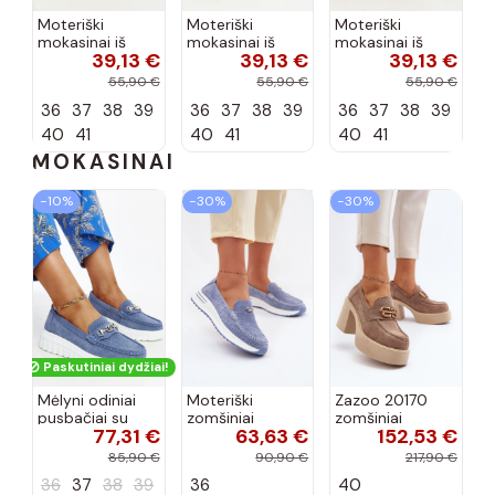
Moteriški
Moteriški
Moteriški
mokasinai iš
mokasinai iš
mokasinai iš
39,13 €
39,13 €
39,13 €
dirbtinės
dirbtinės
dirbtinės
zomšos, rudos
zomšos, molio
zomšos, smėlio
55,90 €
55,90 €
55,90 €
spalvos Laisie
spalvos Laisie
spalvos Laisie
36
37
38
39
36
37
38
39
36
37
38
39
40
41
40
41
40
41
MOKASINAI
−10%
−30%
−30%
Paskutiniai dydžiai!
Mėlyni odiniai
Moteriški
Zazoo 20170
pusbačiai su
zomšiniai
zomšiniai
77,31 €
63,63 €
152,53 €
dekoratyvine
mokasinai
bateliai su
sagtimi Taija
Demela mėlynos
kulniukais smėlio
85,90 €
90,90 €
217,90 €
spalvos
spalvos
36
37
38
39
36
40