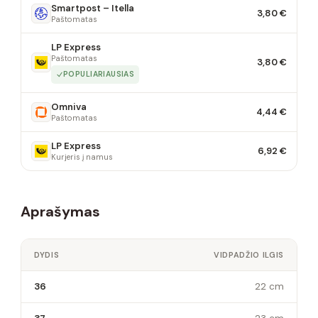
Smartpost – Itella
3,80 €
Paštomatas
LP Express
Paštomatas
3,80 €
POPULIARIAUSIAS
Omniva
4,44 €
Paštomatas
LP Express
6,92 €
Kurjeris į namus
Aprašymas
DYDIS
VIDPADŽIO ILGIS
36
22 cm