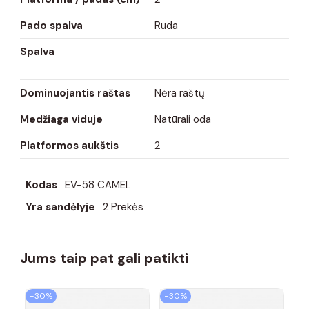
Pado spalva
Ruda
Spalva
Dominuojantis raštas
Nėra raštų
Medžiaga viduje
Natūrali oda
Platformos aukštis
2
Kodas
EV-58 CAMEL
Yra sandėlyje
2 Prekės
Jums taip pat gali patikti
−30%
−30%
−