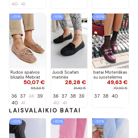
40
41
−10%
−10%
−30%
Rudos spalvos
Juodi Scafati
batai Moteriškas
blizgūs Mebrat
matinės
su juostelėmis
50,07 €
28,28 €
49,63 €
bateliai
apdailos bateliai
su lako efektu
bordo spalvos
55,63 €
31,42 €
70,90 €
Terione
36
37
38
39
36
37
38
39
37
38
40
40
41
40
41
LAISVALAIKIO BATAI
−10%
−30%
−30%