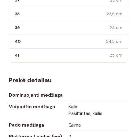
37
23 cm
38
23,5 cm
39
24 cm
40
24,5 cm
41
25 cm
Prekė detaliau
Dominuojanti medžiaga
Vidpadžio medžiaga
Kailis
Pašiltintas, kailis
Pado medžiaga
Guma
Platforma / padas (cm)
2