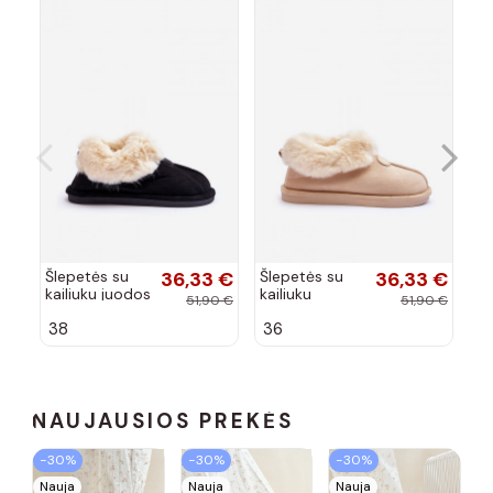
Šlepetės su
36,33 €
Šlepetės su
36,33 €
Šl
kailiuku juodos
kailiuku
ka
51,90 €
51,90 €
spalvos
dramblio
sp
38
36
3
Lanoze
kaulo spalvos
La
Lanoze
NAUJAUSIOS PREKĖS
−30%
−30%
−30%
Nauja
Nauja
Nauja