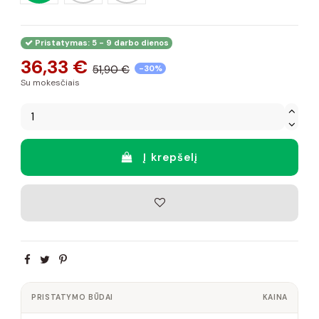
Pristatymas: 5 - 9 darbo dienos
36,33 €
51,90 €
-30%
Su mokesčiais
Į krepšelį
PRISTATYMO BŪDAI
KAINA