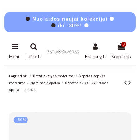
⚫
Nuolaidos naujai kolekcijai ⚫
⚫
iki -30%! ⚫
0
Menu
Ieškoti
Prisijungti
Krepšelis
Pagrindinis
Batai, avalynė moterims
Šlepetės, tapkės
moterims
Naminės šlepetės
Šlepetės su kailiuku rudos
spalvos Lanoze
−30%