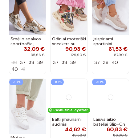
Smėlio spalvos
Odiniai moteriški
Įsispiriami
sportbačiai,
sneakers su
sportiniai
32,09 €
90,93 €
61,53 €
dekoruoti Valdez
platforma D&A
bateliai Kobbo
cirkonio virvele
CR61-3133
102425 smėlio
35,66 €
129,90 €
87,90 €
smėlio spalvos
spalvos
36
37
38
39
37
38
39
37
38
40
40
41
−30%
−10%
−30%
Paskutiniai dydžiai!
Moterų
Balti įmaunami
Laisvalaikio