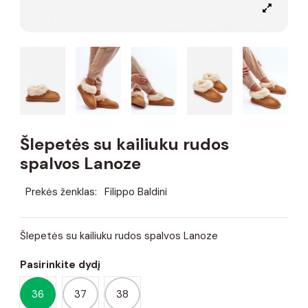
Šlepetės su kailiuku rudos
spalvos Lanoze
Prekės ženklas:
Filippo Baldini
Šlepetės su kailiuku rudos spalvos Lanoze
Pasirinkite dydį
36
37
38