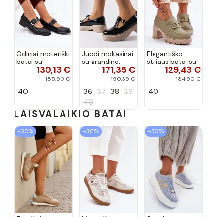
Odiniai moteriški
Juodi mokasinai
Elegantiško
batai su
su grandine,
stiliaus batai su
130,13 €
171,35 €
129,43 €
sagtimis Laura
„Vinceza"
kulniukais ir
Messi 2980
ornamentais
185,90 €
190,39 €
184,90 €
juodos spalvos
Lemar Harmell
40
36
37
38
39
40
žalios spalvos
40
LAISVALAIKIO BATAI
−30%
−30%
−30%