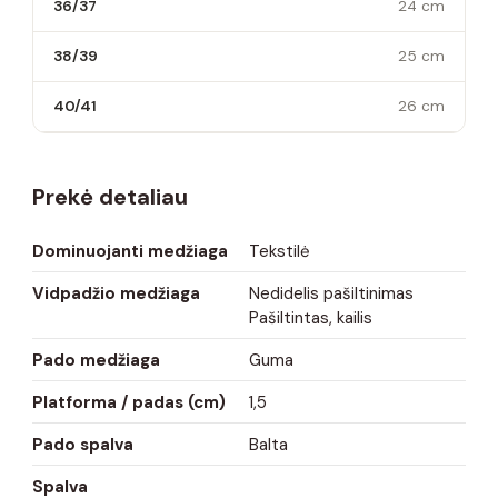
36/37
24 cm
38/39
25 cm
40/41
26 cm
Prekė detaliau
Dominuojanti medžiaga
Tekstilė
Vidpadžio medžiaga
Nedidelis pašiltinimas
Pašiltintas, kailis
Pado medžiaga
Guma
Platforma / padas (cm)
1,5
Pado spalva
Balta
Spalva