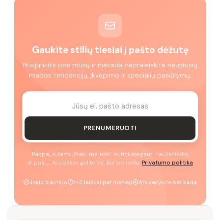
Gaukite stilių tiesiai į pašto dėžutę
Prisijunkite prie mūsų ir niekada nepraleiskite naujausių
mados tendencijų, įkvėpimo ir specialių pasiūlymų.
PRENUMERUOTI
Paspausdami „Prenumeruoti" sutinkate gauti naujienlaiškį
el. paštu. Atsisakyti galite bet kuriuo metu.
Privatumo politika
Jokio šlamšto
1–2 laiškai per mėnesį
Atsisakykite bet kada