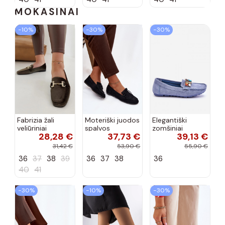
spalvos...
MOKASINAI
−10%
−30%
−30%
Fabrizia žali
Moteriški juodos
Elegantiški
veliūriniai
spalvos
zomšiniai
28,28 €
37,73 €
39,13 €
mokasynai su
mokasinai su
mokasinai su
cirkonių
kutais Janelisse
spindinčiomis
31,42 €
53,90 €
55,90 €
dekoracijomis
akutėmis
36
37
38
39
36
37
38
36
mėlynos spalvos
Lucille
40
41
−30%
−10%
−30%