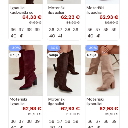
Ilgaauliai
Moteriški
Moteriški
kaubojiški su
ilgaauliai
ilgaauliai
64,33 €
62,23 €
62,93 €
kulniukais
kaubojiški su
įsispiriami su
šokolado
kulniukais
kulniukais iš
91,90 €
88,90 €
89,90 €
spalvos Hartley
šokolado
dirbtinės
36
37
38
39
36
37
38
39
36
37
38
39
spalvos Betina
zomšos juodos
spalvos Carmina
40
41
40
41
40
41
−30%
−30%
−30%
Nauja
Nauja
Nauja
Moteriški
Moteriški
Moteriški
ilgaauliai
ilgaauliai
ilgaauliai
62,93 €
62,93 €
62,93 €
įsispiriami su
įsispiriami su
įsispiriami su
kulniukais iš
kulniukais iš
kulniukais iš
89,90 €
89,90 €
89,90 €
dirbtinės
dirbtinės
dirbtinės
36
37
38
39
36
37
38
39
36
37
38
39
zomšos bordo
zomšos
zomšos smėlio
spalvos Carmina
šokolado
spalvos Carmina
40
41
40
41
40
41