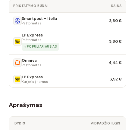
PRISTATYMO BŪDAI
KAINA
Smartpost – Itella
3,80 €
Paštomatas
LP Express
Paštomatas
3,80 €
POPULIARIAUSIAS
Omniva
4,44 €
Paštomatas
LP Express
6,92 €
Kurjeris į namus
Aprašymas
DYDIS
VIDPADŽIO ILGIS