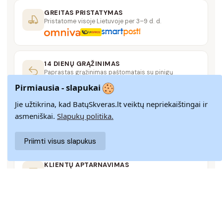
GREITAS PRISTATYMAS
Pristatome visoje Lietuvoje per 3–9 d. d.
14 DIENŲ GRĄŽINIMAS
Paprastas grąžinimas paštomatais su pinigų
grąžinimo garantija
Pirmiausia - slapukai
Jie užtikrina, kad BatųSkveras.lt veiktų nepriekaištingai ir
SAUGUS MOKĖJIMAS
asmeniškai.
Slapukų politika.
SSL šifravimas užtikrina aukščiausią jūsų duomenų
saugumo lygį
Priimti visus slapukus
KLIENTŲ APTARNAVIMAS
Rašykite mums
info@batuskveras.lt