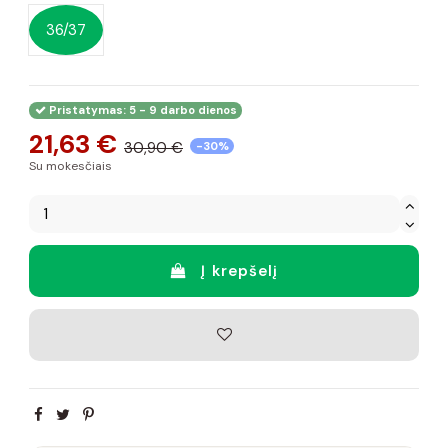
36/37
Pristatymas: 5 - 9 darbo dienos
21,63 €
30,90 €
-30%
Su mokesčiais
Į krepšelį