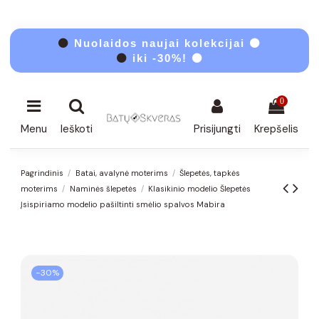
⚫
Nuolaidos naujai kolekcijai ⚫
⚫
iki -30%! ⚫
0
Menu
Ieškoti
Prisijungti
Krepšelis
Pagrindinis
Batai, avalynė moterims
Šlepetės, tapkės
moterims
Naminės šlepetės
Klasikinio modelio Šlepetės
Įsispiriamo modelio pašiltinti smėlio spalvos Mabira
−30%