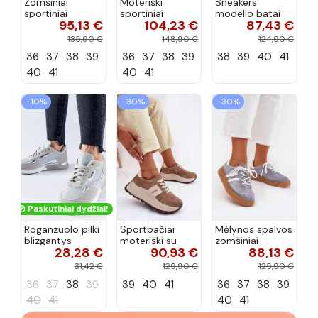
Zomšiniai
Moteriški
Sneakers
sportiniai
sportiniai
modelio batai
95,13 €
104,23 €
87,43 €
bateliai
bateliai Daniel
Moteriškas su
moterims Big
Lopez Just Dare
platforma
135,90 €
148,90 €
124,90 €
Star RR274A048
SS2D4032
natūralios
36
37
38
39
36
37
38
39
38
39
40
41
HI-POLY
gyvūnų rašto
zomšosoĮa
SYSTEM smėlio
smėlio spalvos
mėlynos spalvos
40
41
40
41
spalvos
Salima
−10%
−30%
−30%
Paskutiniai dydžiai!
Roganzuolo pilki
Sportbačiai
Mėlynos spalvos
blizgantys
moteriški su
zomšiniai
28,28 €
90,93 €
88,13 €
sportbačiai
platforma iš
sportbačiai su
natūralaus
platforma Tai
31,42 €
129,90 €
125,90 €
zomšo smėlio
turirisae
36
37
38
39
39
40
41
36
37
38
39
spalvos Rosinae
40
41
40
41