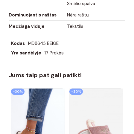
Smėlio spalva
Dominuojantis raštas
Nėra raštų
Medžiaga viduje
Tekstilė
Kodas
MD8643 BEIGE
Yra sandėlyje
17 Prekės
Jums taip pat gali patikti
−30%
−30%
−