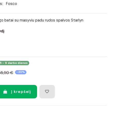
s:
Fosco
o batai su masyviu padu rudos spalvos Starlyn
ydį
5 - 9 darbo dienos
55,90 €
-30%
Į krepšelį