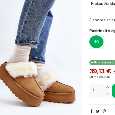
Prekės ženkla
Šlepetės snieg
Pasirinkite d
40
Pristatymas: 
39,13 €
Su mokesčiais