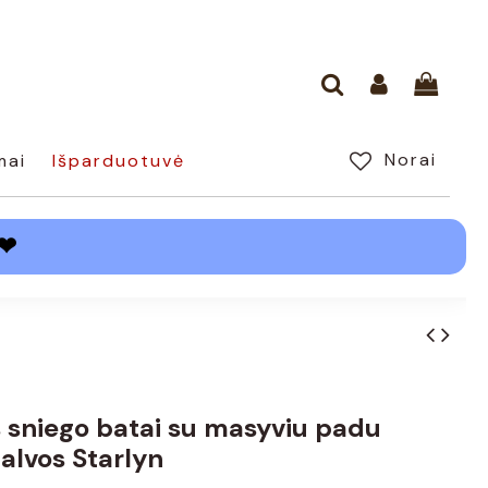
Norai
mai
Išparduotuvė
❤
 sniego batai su masyviu padu
alvos Starlyn