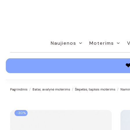
Naujienos
Moterims
Pagrindinis
Batai, avalynė moterims
Šlepetės, tapkės moterims
Namin
−30%