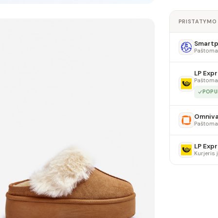
PRISTATYMO
Smartpo
Paštoma
LP Expr
Paštoma
POPU
Omniv
Paštoma
LP Expr
Kurjeris