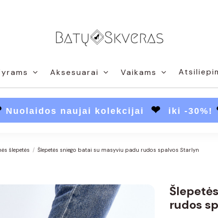
Atsiliepi
Vyrams
Aksesuarai
Vaikams
❤
❤
Nuolaidos naujai kolekcijai
iki -30%!
ės šlepetės
Šlepetės sniego batai su masyviu padu rudos spalvos Starlyn
Šlepetės
rudos sp