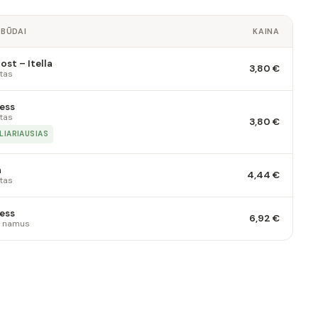
 BŪDAI
KAINA
st – Itella
3,80 €
tas
ess
tas
3,80 €
LIARIAUSIAS
a
4,44 €
tas
ess
6,92 €
 į namus