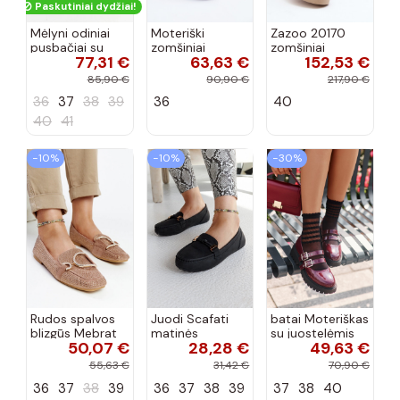
Paskutiniai dydžiai!
Mėlyni odiniai
Moteriški
Zazoo 20170
pusbačiai su
zomšiniai
zomšiniai
77,31 €
63,63 €
152,53 €
dekoratyvine
mokasinai
bateliai su
sagtimi Taija
Demela mėlynos
kulniukais smėlio
85,90 €
90,90 €
217,90 €
spalvos
spalvos
36
37
38
39
36
40
40
41
−10%
−10%
−30%
Rudos spalvos
Juodi Scafati
batai Moteriškas
blizgūs Mebrat
matinės
su juostelėmis
50,07 €
28,28 €
49,63 €
bateliai
apdailos bateliai
su lako efektu
bordo spalvos
55,63 €
31,42 €
70,90 €
Terione
36
37
38
39
36
37
38
39
37
38
40