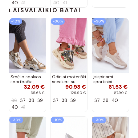
40
41
40
41
LAISVALAIKIO BATAI
−10%
−30%
−30%
Smėlio spalvos
Odiniai moteriški
Įsispiriami
sportbačiai,
sneakers su
sportiniai
32,09 €
90,93 €
61,53 €
dekoruoti Valdez
platforma D&A
bateliai Kobbo
cirkonio virvele
CR61-3133
102425 smėlio
35,66 €
129,90 €
87,90 €
smėlio spalvos
spalvos
36
37
38
39
37
38
39
37
38
40
40
41
−30%
−10%
−30%