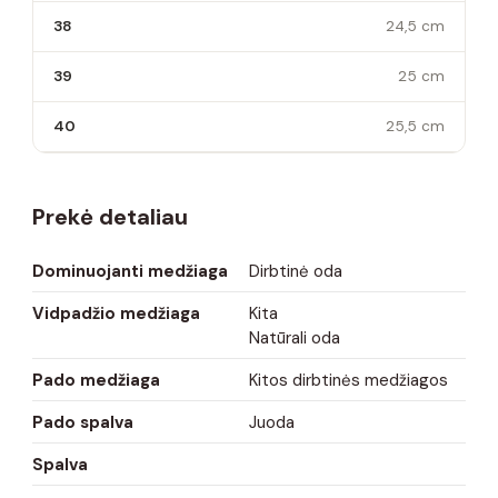
38
24,5 cm
39
25 cm
40
25,5 cm
Prekė detaliau
Dominuojanti medžiaga
Dirbtinė oda
Vidpadžio medžiaga
Kita
Natūrali oda
Pado medžiaga
Kitos dirbtinės medžiagos
Pado spalva
Juoda
Spalva