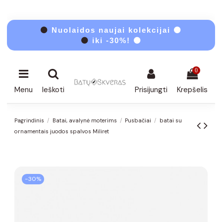
⚫
Nuolaidos naujai kolekcijai ⚫
⚫
iki -30%! ⚫
0
Menu
Ieškoti
Prisijungti
Krepšelis
Pagrindinis
Batai, avalynė moterims
Pusbačiai
batai su
ornamentais juodos spalvos Miliret
−30%