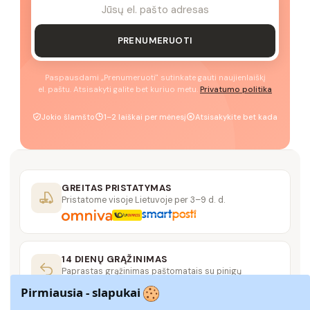
PRENUMERUOTI
Paspausdami „Prenumeruoti" sutinkate gauti naujienlaiškį
el. paštu. Atsisakyti galite bet kuriuo metu.
Privatumo politika
Jokio šlamšto
1–2 laiškai per mėnesį
Atsisakykite bet kada
GREITAS PRISTATYMAS
Pristatome visoje Lietuvoje per 3–9 d. d.
14 DIENŲ GRĄŽINIMAS
Paprastas grąžinimas paštomatais su pinigų
grąžinimo garantija
Pirmiausia - slapukai