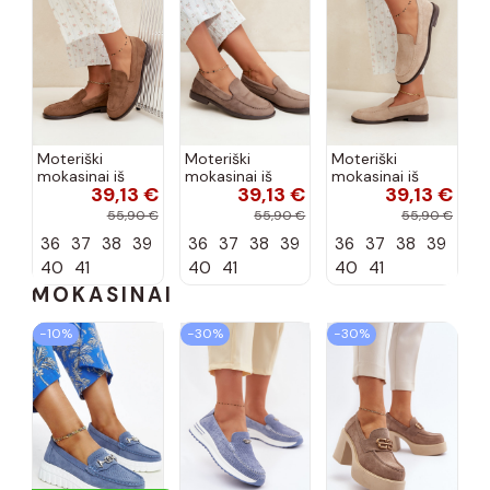
Moteriški
Moteriški
Moteriški
mokasinai iš
mokasinai iš
mokasinai iš
39,13 €
39,13 €
39,13 €
dirbtinės
dirbtinės
dirbtinės
zomšos, rudos
zomšos, molio
zomšos, smėlio
55,90 €
55,90 €
55,90 €
spalvos Laisie
spalvos Laisie
spalvos Laisie
36
37
38
39
36
37
38
39
36
37
38
39
40
41
40
41
40
41
MOKASINAI
−10%
−30%
−30%