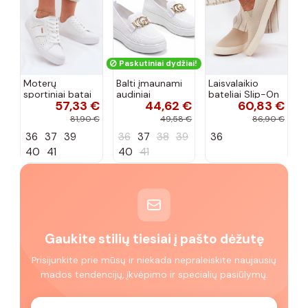
Paskutiniai dydžiai!
Moterų
Balti įmaunami
Laisvalaikio
sportiniai batai
audiniai
bateliai Slip-On
57,33 €
44,62 €
60,83 €
su ažūro
sportbačiai su
Big Star
elementais Big
sagtele
RR274721 smėlio
81,90 €
49,58 €
86,90 €
Star TT274291
Catherine
spalvos
36
37
39
36
37
38
39
36
baltos spalvos
40
41
40
41
Gaukite stilių tiesiai į pašto dėžutę
Prisijunkite prie mūsų ir niekada nepraleiskite naujausių
mados tendencijų, įkvėpimo ir specialių pasiūlymų.