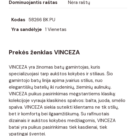
Dominuojantis raštas
Nėra raštų
Kodas
58266 BK PU
Yra sandėlyje
1 Vienetas
Prekės ženklas VINCEZA
VINCEZA yra žinomas batų gamintojas, kuris
specializuojasi tarp aukštos kokybės ir stiliaus. Šio
gamintojo batų linija apima įvairius stilius, nuo
elegantiškų batelių iki rudeninių, žieminių aulinukų.
VINCEZA puikus pasirinkimas mėgstantiems klasiką:
kolekcijoje vyrauja klasikinės spalvos: balta, juoda, smėlio
spalva. VINCEZA siekia suteikti klientams ne tik stilių,
bet ir komfortą bei ilgaamžiškumą. Su rafinuotais
dizainais ir aukštos kokybės medžiagomis, VINCEZA
batai yra puikus pasirinkimas tiek kasdienai, tiek
ypatingai šventei.