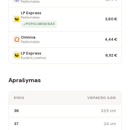
Paštomatas
LP Express
Paštomatas
3,80 €
POPULIARIAUSIAS
Omniva
4,44 €
Paštomatas
LP Express
6,92 €
Kurjeris į namus
Aprašymas
DYDIS
VIDPADŽIO ILGIS
36
23,5 cm
37
24 cm