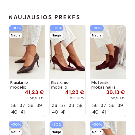
NAUJAUSIOS PREKĖS
−30%
−30%
−30%
Nauja
Nauja
Nauja
Klasikinio
Klasikinio
Moteriški
modelio
modelio
mokasinai iš
41,23 €
41,23 €
39,13 €
aukštakulniai
aukštakulniai
dirbtinės
bateliai iš
bateliai iš
zomšos, bordo
58,90 €
58,90 €
55,90 €
dirbtinės odos,
dirbtinės odos,
spalvos Laisie
36
37
38
39
36
37
38
39
36
37
38
39
šokolado
bordo spalvos
spalvos Nesha
Nesha
40
41
40
41
40
41
−30%
−30%
−30%
Nauja
Nauja
Nauja