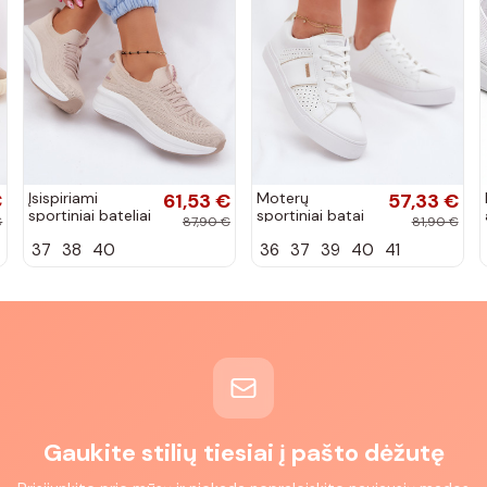
€
Įsispiriami
61,53 €
Moterų
57,33 €
sportiniai bateliai
sportiniai batai
€
87,90 €
81,90 €
Kobbo 102425
su ažūro
37
38
40
36
37
39
40
41
smėlio spalvos
elementais Big
Star TT274291
baltos spalvos
Gaukite stilių tiesiai į pašto dėžutę