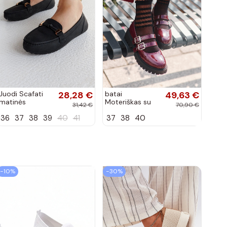
Juodi Scafati
28,28 €
batai
49,63 €
matinės
Moteriškas su
31,42 €
70,90 €
apdailos bateliai
juostelėmis su
36
37
38
39
40
41
37
38
40
lako efektu
bordo spalvos
Terione
−10%
−30%