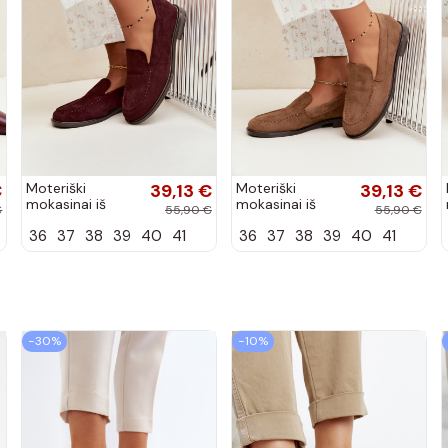
€
Moteriški
39,13 €
Moteriški
39,13 €
mokasinai iš
mokasinai iš
€
55,90 €
55,90 €
dirbtinės
dirbtinės
36
37
38
39
40
41
36
37
38
39
40
41
zomšos, bordo
zomšos, rudos
spalvos Laisie
spalvos Laisie
−30%
−10%