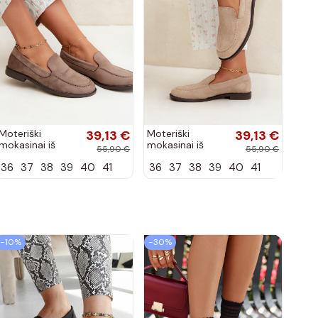
Moteriški
39,13 €
Moteriški
39,13 €
mokasinai iš
mokasinai iš
55,90 €
55,90 €
dirbtinės
dirbtinės
36
37
38
39
40
41
36
37
38
39
40
41
zomšos, molio
zomšos, smėlio
spalvos Laisie
spalvos Laisie
−10%
−30%