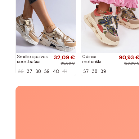
Smėlio spalvos
32,09 €
Odiniai
90,93 
sportbačiai,
moteriški
35,66 €
129,90 
dekoruoti
sneakers su
36
37
38
39
40
41
37
38
39
Valdez cirkonio
platforma D&A
virvele
CR61-3133
smėlio spalvos