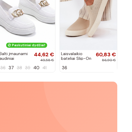
Paskutiniai dydžiai!
Balti įmaunami
44,62 €
Laisvalaikio
60,83 €
audiniai
bateliai Slip-On
49,58 €
86,90 €
sportbačiai su
Big Star
36
37
38
39
40
41
36
sagtele
RR274721 smėlio
Catherine
spalvos