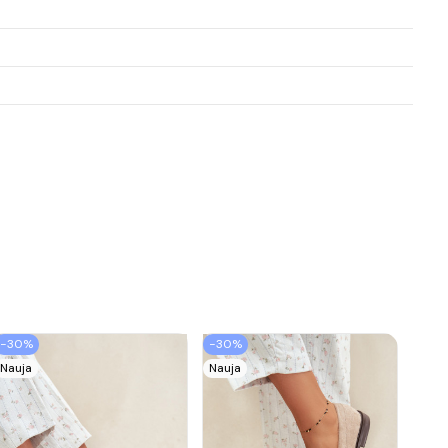
−30%
−30%
Nauja
Nauja