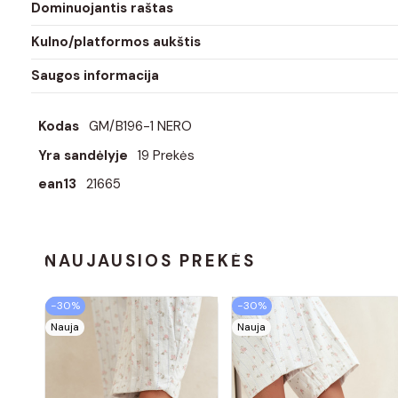
Dominuojantis raštas
Kulno/platformos aukštis
Saugos informacija
Kodas
GM/B196-1 NERO
Yra sandėlyje
19 Prekės
ean13
21665
NAUJAUSIOS PREKĖS
−30%
−30%
Nauja
Nauja