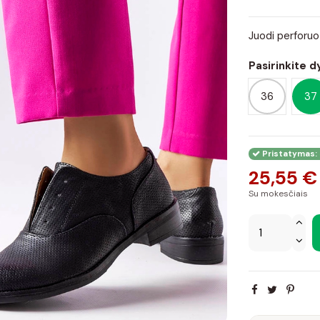
Juodi perforuot
Pasirinkite d
36
37
Pristatymas: 
25,55 €
Su mokesčiais