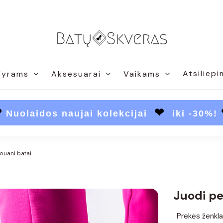
Atsiliepi
Vyrams
Aksesuarai
Vaikams
❤
❤
Nuolaidos naujai kolekcijai
iki -30%!
aouani batai
Juodi pe
Prekės ženkla