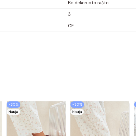
Be dekoruoto rašto
3
CE
−30%
−30%
Nauja
Nauja