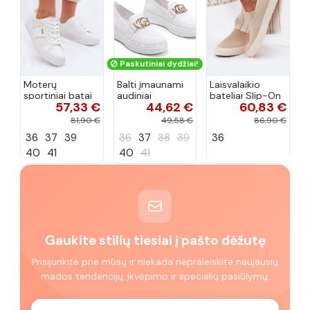
Paskutiniai dydžiai!
Moterų
Balti įmaunami
Laisvalaikio
sportiniai batai
audiniai
bateliai Slip-On
57,33 €
44,62 €
60,83 €
su ažūro
sportbačiai su
Big Star
elementais Big
sagtele
RR274721 smėlio
81,90 €
49,58 €
86,90 €
Star TT274291
Catherine
spalvos
36
37
39
36
37
38
39
36
baltos spalvos
40
41
40
41
Gaukite stilių tiesiai į pašto dėžutę
Prisijunkite prie mūsų ir niekada nepraleiskite naujausių
mados tendencijų, įkvėpimo ir specialių pasiūlymų.