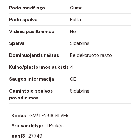
Pado medžiaga
Guma
Pado spalva
Balta
Vidinis pašiltinimas
Ne
Spalva
Sidabrinė
Dominuojantis raštas
Be dekoruoto rašto
Kulno/platformos aukštis
4
Saugos informacija
CE
Gamintojo spalvos
Sidabrinė
pavadinimas
Kodas
GM/TF2316 SILVER
Yra sandėlyje
1 Prekės
ean13
27749