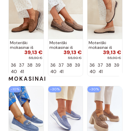
Moteriški
Moteriški
Moteriški
mokasinai iš
mokasinai iš
mokasinai iš
39,13 €
39,13 €
39,13 €
dirbtinės
dirbtinės
dirbtinės
zomšos, rudos
zomšos, molio
zomšos, smėlio
55,90 €
55,90 €
55,90 €
spalvos Laisie
spalvos Laisie
spalvos Laisie
36
37
38
39
36
37
38
39
36
37
38
39
40
41
40
41
40
41
MOKASINAI
−10%
−30%
−30%