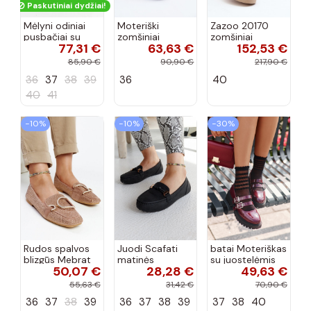
Paskutiniai dydžiai!
Mėlyni odiniai
Moteriški
Zazoo 20170
pusbačiai su
zomšiniai
zomšiniai
77,31 €
63,63 €
152,53 €
dekoratyvine
mokasinai
bateliai su
sagtimi Taija
Demela mėlynos
kulniukais smėlio
85,90 €
90,90 €
217,90 €
spalvos
spalvos
36
37
38
39
36
40
40
41
−10%
−10%
−30%
Rudos spalvos
Juodi Scafati
batai Moteriškas
blizgūs Mebrat
matinės
su juostelėmis
50,07 €
28,28 €
49,63 €
bateliai
apdailos bateliai
su lako efektu
bordo spalvos
55,63 €
31,42 €
70,90 €
Terione
36
37
38
39
36
37
38
39
37
38
40