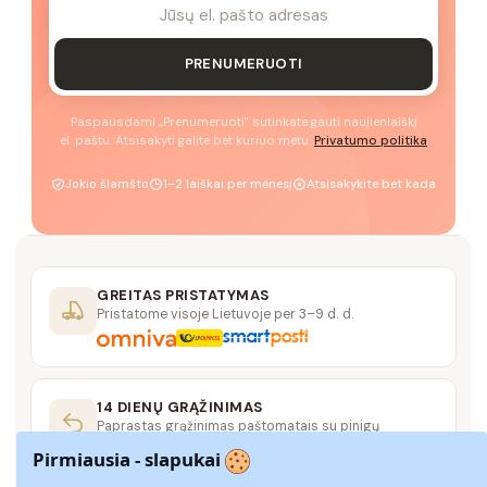
PRENUMERUOTI
Paspausdami „Prenumeruoti" sutinkate gauti naujienlaiškį
el. paštu. Atsisakyti galite bet kuriuo metu.
Privatumo politika
Jokio šlamšto
1–2 laiškai per mėnesį
Atsisakykite bet kada
GREITAS PRISTATYMAS
Pristatome visoje Lietuvoje per 3–9 d. d.
14 DIENŲ GRĄŽINIMAS
Paprastas grąžinimas paštomatais su pinigų
grąžinimo garantija
Pirmiausia - slapukai