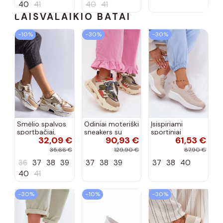
40
41
40
41
LAISVALAIKIO BATAI
−10%
−30%
−30%
Smėlio spalvos
Odiniai moteriški
Įsispiriami
sportbačiai,
sneakers su
sportiniai
32,09 €
90,93 €
61,53 €
dekoruoti Valdez
platforma D&A
bateliai Kobbo
cirkonio virvele
CR61-3133
102425 smėlio
35,66 €
129,90 €
87,90 €
smėlio spalvos
spalvos
36
37
38
39
37
38
39
37
38
40
40
41
−30%
−10%
−30%