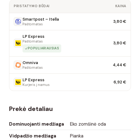
PRISTATYMO BŪDAI
KAINA
Smartpost – Itella
3,80 €
Paštomatas
LP Express
Paštomatas
3,80 €
POPULIARIAUSIAS
Omniva
4,44 €
Paštomatas
LP Express
6,92 €
Kurjeris į namus
Prekė detaliau
Dominuojanti medžiaga
Eko zomšinė oda
Vidpadžio medžiaga
Pianka