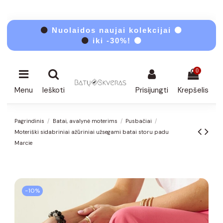
⚫
Nuolaidos naujai kolekcijai ⚫
⚫
iki -30%! ⚫
0
Menu
Ieškoti
Prisijungti
Krepšelis
Pagrindinis
Batai, avalynė moterims
Pusbačiai
Moteriški sidabriniai ažūriniai užsegami batai storu padu
Marcie
−10%