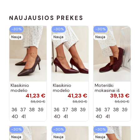
NAUJAUSIOS PREKĖS
−30%
−30%
−30%
Nauja
Nauja
Nauja
Klasikinio
Klasikinio
Moteriški
modelio
modelio
mokasinai iš
41,23 €
41,23 €
39,13 €
aukštakulniai
aukštakulniai
dirbtinės
bateliai iš
bateliai iš
zomšos, bordo
58,90 €
58,90 €
55,90 €
dirbtinės odos,
dirbtinės odos,
spalvos Laisie
36
37
38
39
36
37
38
39
36
37
38
39
šokolado
bordo spalvos
spalvos Nesha
Nesha
40
41
40
41
40
41
−30%
−30%
−30%
Nauja
Nauja
Nauja