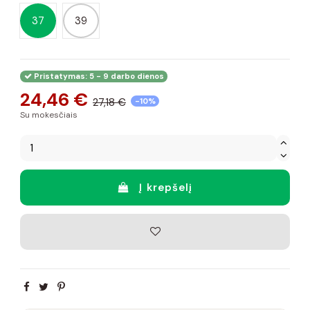
37
39
Pristatymas: 5 - 9 darbo dienos
24,46 €
27,18 €
-10%
Su mokesčiais
Į krepšelį