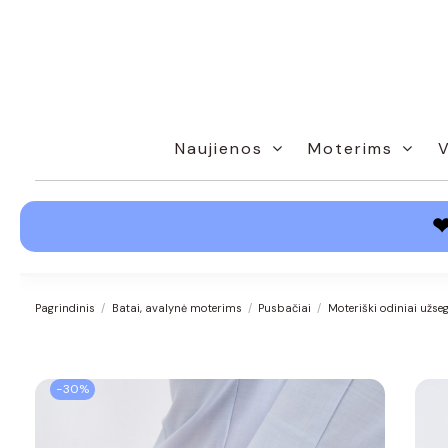
Naujienos
Moterims
Pagrindinis
Batai, avalynė moterims
Pusbačiai
Moteriški odiniai užse
−30%