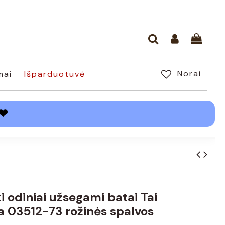
Norai
mai
Išparduotuvė
❤
i odiniai užsegami batai Tai
ka 03512-73 rožinės spalvos