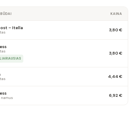
 BŪDAI
KAINA
st – Itella
3,80 €
tas
ess
tas
3,80 €
LIARIAUSIAS
a
4,44 €
tas
ess
6,92 €
 į namus