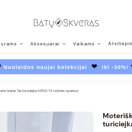
Atsiliepi
Vyrams
Aksesuarai
Vaikams
❤
❤
Nuolaidos naujai kolekcijai
iki -30%!
gami batai Tai turiciejka 03512-73 rožinės spalvos
Moterišk
turiciej