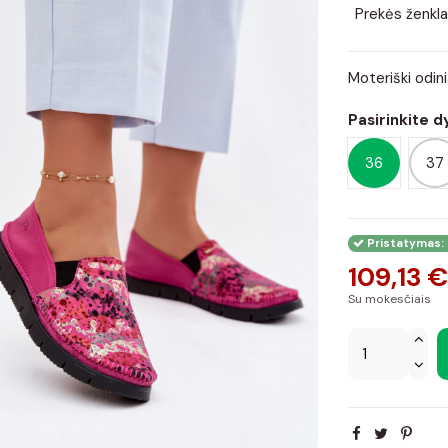
Prekės ženkla
Moteriški odin
Pasirinkite d
36
37
Pristatymas: 
109,13 €
Su mokesčiais