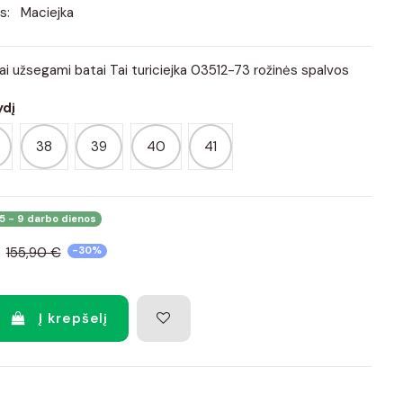
s:
Maciejka
iai užsegami batai Tai turiciejka 03512-73 rožinės spalvos
ydį
38
39
40
41
5 - 9 darbo dienos
155,90 €
-30%
Į krepšelį