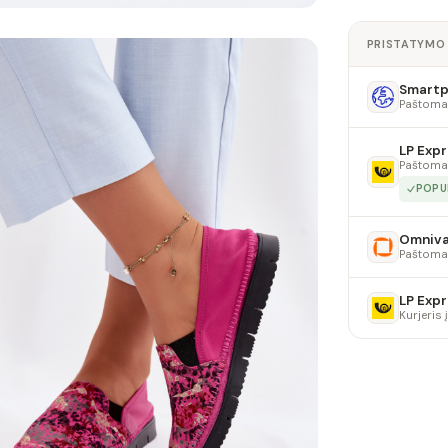
PRISTATYMO
Smartpo
Paštoma
LP Expr
Paštoma
POPU
Omniv
Paštoma
LP Expr
Kurjeris