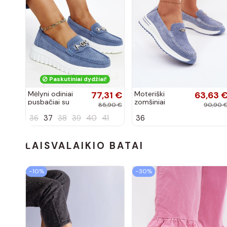
Paskutiniai dydžiai!
Mėlyni odiniai
77,31 €
Moteriški
63,63 
pusbačiai su
zomšiniai
85,90 €
90,90 
dekoratyvine
mokasinai
36
37
38
39
40
41
36
sagtimi Taija
Demela mėlynos
spalvos
LAISVALAIKIO BATAI
−10%
−30%