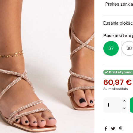
Prekės ženkla
Eusania plokšč
Pasirinkite d
37
38
Pristatymas: 
60,97 €
Su mokesčiais