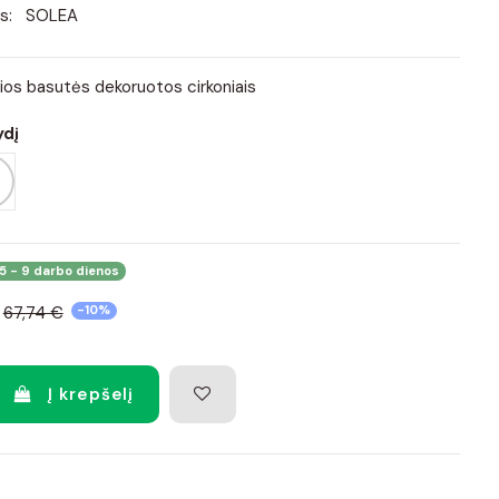
s:
SOLEA
ios basutės dekoruotos cirkoniais
ydį
5 - 9 darbo dienos
67,74 €
-10%
Į krepšelį