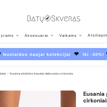
Atsiliepi
Vyrams
Aksesuarai
Vaikams
❤
❤
Nuolaidos naujai kolekcijai
iki -30%!
dalai
Eusania plokščios basutės dekoruotos cirkoniais
Eusania 
cirkoniai