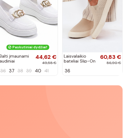
Paskutiniai dydžiai!
Balti įmaunami
44,62 €
Laisvalaikio
60,83 €
audiniai
bateliai Slip-On
49,58 €
86,90 €
sportbačiai su
Big Star
36
37
38
39
40
41
36
sagtele
RR274721 smėlio
Catherine
spalvos