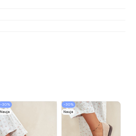
−30%
−30%
Nauja
Nauja