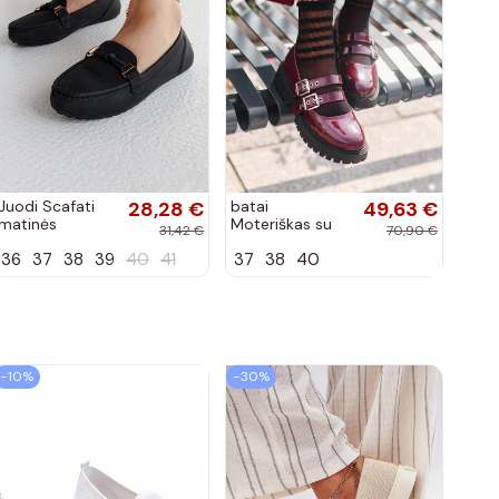
Juodi Scafati
28,28 €
batai
49,63 €
matinės
Moteriškas su
31,42 €
70,90 €
apdailos bateliai
juostelėmis su
36
37
38
39
40
41
37
38
40
lako efektu
bordo spalvos
Terione
−10%
−30%