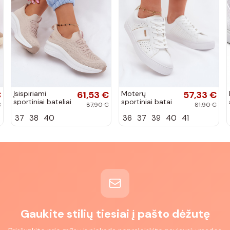
€
Įsispiriami
61,53 €
Moterų
57,33 €
sportiniai bateliai
sportiniai batai
€
87,90 €
81,90 €
Kobbo 102425
su ažūro
37
38
40
36
37
39
40
41
smėlio spalvos
elementais Big
Star TT274291
baltos spalvos
Gaukite stilių tiesiai į pašto dėžutę