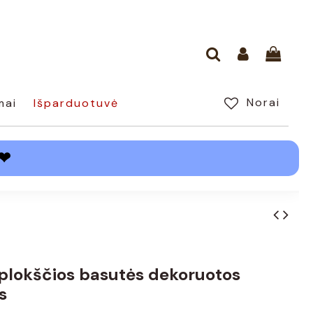
Norai
mai
Išparduotuvė
❤
plokščios basutės dekoruotos
s