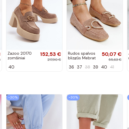
€
Zazoo 20170
152,53 €
Rudos spalvos
50,07 €
zomšiniai
blizgūs Mebrat
€
217,90 €
55,63 €
bateliai su
bateliai
40
36
37
38
39
40
41
kulniukais
smėlio spalvos
−30%
−30%