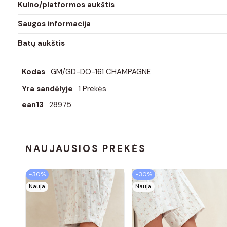
Kulno/platformos aukštis
Saugos informacija
Batų aukštis
Kodas
GM/GD-DO-161 CHAMPAGNE
Yra sandėlyje
1 Prekės
ean13
28975
NAUJAUSIOS PREKĖS
−30%
−30%
Nauja
Nauja