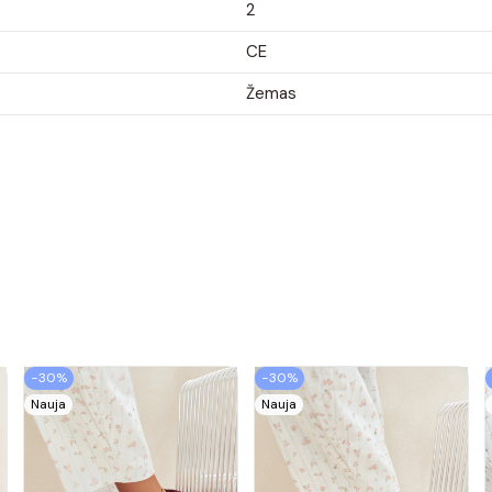
2
CE
Žemas
−30%
−30%
Nauja
Nauja