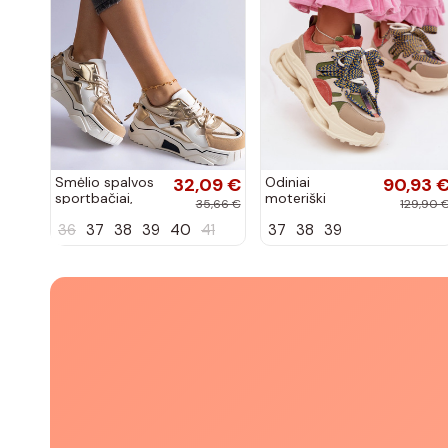
Smėlio spalvos
32,09 €
Odiniai
90,93 
sportbačiai,
moteriški
35,66 €
129,90 
dekoruoti
sneakers su
36
37
38
39
40
41
37
38
39
Valdez cirkonio
platforma D&A
virvele
CR61-3133
smėlio spalvos