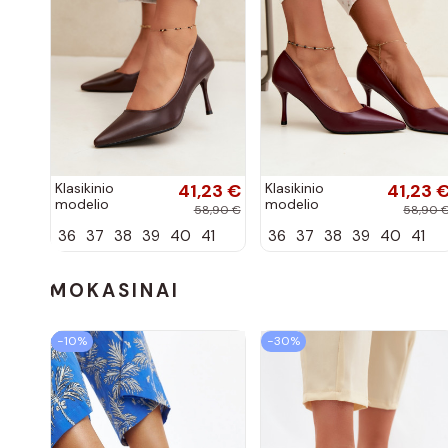
Klasikinio
41,23 €
Klasikinio
41,23 
modelio
modelio
58,90 €
58,90 
aukštakulniai
aukštakulniai
36
37
38
39
40
41
36
37
38
39
40
41
bateliai iš
bateliai iš
dirbtinės odos,
dirbtinės odos,
šokolado
bordo spalvos
spalvos Nesha
Nesha
MOKASINAI
−10%
−30%