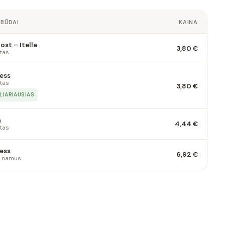
 BŪDAI
KAINA
st – Itella
3,80 €
tas
ess
tas
3,80 €
LIARIAUSIAS
a
4,44 €
tas
ess
6,92 €
 į namus