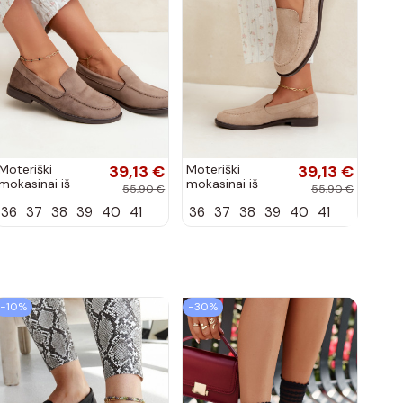
Moteriški
39,13 €
Moteriški
39,13 €
mokasinai iš
mokasinai iš
55,90 €
55,90 €
dirbtinės
dirbtinės
36
37
38
39
40
41
36
37
38
39
40
41
zomšos, molio
zomšos, smėlio
spalvos Laisie
spalvos Laisie
−10%
−30%