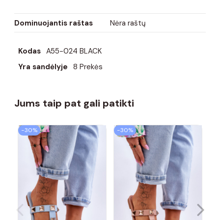
Dominuojantis raštas
Nėra raštų
Kodas
A55-024 BLACK
Yra sandėlyje
8 Prekės
Jums taip pat gali patikti
−30%
−30%
−