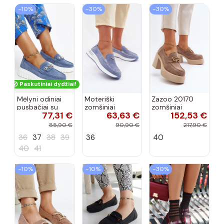
−10%
−30%
−30%
Paskutiniai dydžiai!
Mėlyni odiniai
Moteriški
Zazoo 20170
pusbačiai su
zomšiniai
zomšiniai
77,31 €
63,63 €
152,53 €
dekoratyvine
mokasinai
bateliai su
sagtimi Taija
Demela mėlynos
kulniukais smėlio
85,90 €
90,90 €
217,90 €
spalvos
spalvos
36
37
38
39
36
40
40
41
−10%
−10%
−30%