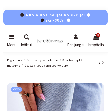
⚫
Nuolaidos naujai kolekcijai ⚫
⚫
iki -30%! ⚫
0
Menu
Ieškoti
Prisijungti
Krepšelis
Pagrindinis
Batai, avalynė moterims
Šlepetės, tapkės
moterims
Šlepetės juodos spalvos Mercure
−30%