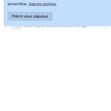
Pristatome visoje Lietuvoje per 3–9 d. d.
asmeniškai.
Slapukų politika.
Priimti visus slapukus
14 DIENŲ GRĄŽINIMAS
Paprastas grąžinimas paštomatais su pinigų
grąžinimo garantija
SAUGUS MOKĖJIMAS
SSL šifravimas užtikrina aukščiausią jūsų duomenų
saugumo lygį
KLIENTŲ APTARNAVIMAS
Rašykite mums
info@batuskveras.lt