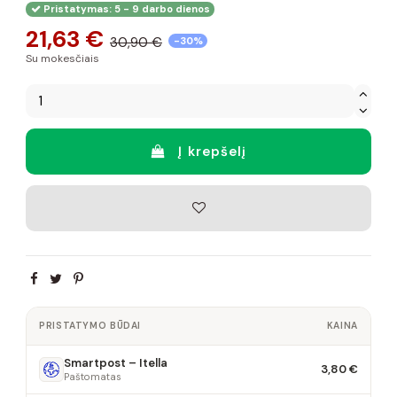
Pristatymas: 5 - 9 darbo dienos
21,63 €
30,90 €
-30%
Su mokesčiais
Į krepšelį
PRISTATYMO BŪDAI
KAINA
Smartpost – Itella
3,80 €
Paštomatas