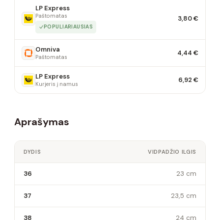
LP Express
Paštomatas
3,80 €
POPULIARIAUSIAS
Omniva
4,44 €
Paštomatas
LP Express
6,92 €
Kurjeris į namus
Aprašymas
DYDIS
VIDPADŽIO ILGIS
36
23 cm
37
23,5 cm
38
24 cm