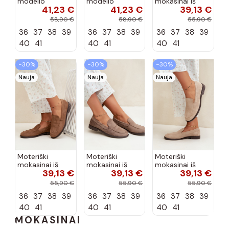
modelio
modelio
mokasinai iš
41,23 €
41,23 €
39,13 €
aukštakulniai
aukštakulniai
dirbtinės
bateliai iš
bateliai iš
zomšos, bordo
58,90 €
58,90 €
55,90 €
dirbtinės odos,
dirbtinės odos,
spalvos Laisie
36
37
38
39
36
37
38
39
36
37
38
39
šokolado
bordo spalvos
spalvos Nesha
Nesha
40
41
40
41
40
41
−30%
−30%
−30%
Nauja
Nauja
Nauja
Moteriški
Moteriški
Moteriški
mokasinai iš
mokasinai iš
mokasinai iš
39,13 €
39,13 €
39,13 €
dirbtinės
dirbtinės
dirbtinės
zomšos, rudos
zomšos, molio
zomšos, smėlio
55,90 €
55,90 €
55,90 €
spalvos Laisie
spalvos Laisie
spalvos Laisie
36
37
38
39
36
37
38
39
36
37
38
39
40
41
40
41
40
41
MOKASINAI