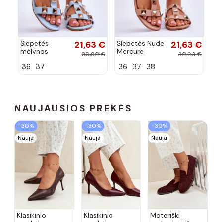
Šlepetės
21,63 €
Šlepetės Nude
21,63 €
Šl
mėlynos
Mercure
ba
30,90 €
30,90 €
spalvos
Me
36
37
36
37
38
3
Mercure
NAUJAUSIOS PREKĖS
−30%
−30%
−30%
Nauja
Nauja
Nauja
Klasikinio
Klasikinio
Moteriški