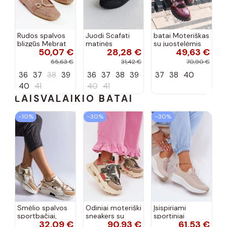
Rudos spalvos
Juodi Scafati
batai Moteriškas
blizgūs Mebrat
matinės
su juostelėmis
50,07 €
28,28 €
49,63 €
bateliai
apdailos bateliai
su lako efektu
bordo spalvos
55,63 €
31,42 €
70,90 €
Terione
36
37
38
39
36
37
38
39
37
38
40
40
41
40
41
LAISVALAIKIO BATAI
−10%
−30%
−30%
Smėlio spalvos
Odiniai moteriški
Įsispiriami
sportbačiai,
sneakers su
sportiniai
32,09 €
90,93 €
61,53 €
dekoruoti Valdez
platforma D&A
bateliai Kobbo