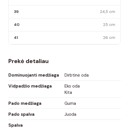
39
24,5 cm
40
25 cm
41
26 cm
Prekė detaliau
Dominuojanti medžiaga
Dirbtinė oda
Vidpadžio medžiaga
Eko oda
Kita
Pado medžiaga
Guma
Pado spalva
Juoda
Spalva