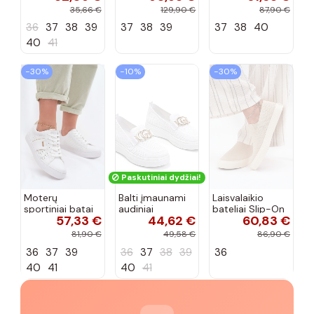
cirkonio virvele
CR61-3133
102425 smėlio
35,66 €
129,90 €
87,90 €
smėlio spalvos
spalvos
36
37
38
39
37
38
39
37
38
40
40
41
−30%
−10%
−30%
Paskutiniai dydžiai!
Moterų
Balti įmaunami
Laisvalaikio
sportiniai batai
audiniai
bateliai Slip-On
57,33 €
44,62 €
60,83 €
su ažūro
sportbačiai su
Big Star
elementais Big
sagtele
RR274721 smėlio
81,90 €
49,58 €
86,90 €
Star TT274291
Catherine
spalvos
36
37
39
36
37
38
39
36
baltos spalvos
40
41
40
41