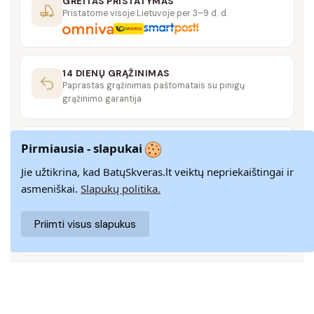
GREITAS PRISTATYMAS
Pristatome visoje Lietuvoje per 3–9 d. d.
14 DIENŲ GRĄŽINIMAS
Paprastas grąžinimas paštomatais su pinigų
grąžinimo garantija
SAUGUS MOKĖJIMAS
Pirmiausia - slapukai
SSL šifravimas užtikrina aukščiausią jūsų duomenų
saugumo lygį
Jie užtikrina, kad BatųSkveras.lt veiktų nepriekaištingai ir
asmeniškai.
Slapukų politika.
KLIENTŲ APTARNAVIMAS
Priimti visus slapukus
Rašykite mums
info@batuskveras.lt