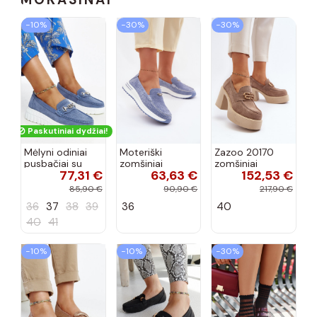
−10%
−30%
−30%
Paskutiniai dydžiai!
Mėlyni odiniai
Moteriški
Zazoo 20170
pusbačiai su
zomšiniai
zomšiniai
77,31 €
63,63 €
152,53 €
dekoratyvine
mokasinai
bateliai su
sagtimi Taija
Demela mėlynos
kulniukais smėlio
85,90 €
90,90 €
217,90 €
spalvos
spalvos
36
37
38
39
36
40
40
41
−10%
−10%
−30%