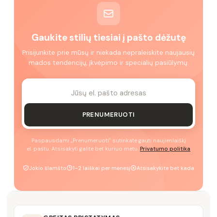
Gaukite stilių tiesiai į pašto dėžutę
Prisijunkite prie mūsų ir niekada nepraleiskite naujausių
mados tendencijų, įkvėpimo ir specialių pasiūlymų.
PRENUMERUOTI
Paspausdami „Prenumeruoti" sutinkate gauti naujienlaiškį
el. paštu. Atsisakyti galite bet kuriuo metu.
Privatumo politika
Jokio šlamšto
1–2 laiškai per mėnesį
Atsisakykite bet kada