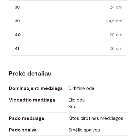
38
24 cm
39
24,5 cm
40
25 cm
41
26 cm
Prekė detaliau
Dominuojanti medžiaga
Dirbtinė oda
Vidpadžio medžiaga
Eko oda
Kita
Pado medžiaga
Kitos dirbtinės medžiagos
Pado spalva
Smėlio spalvos