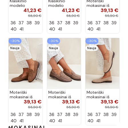
Klasikinio
Klasikinio
Moteriški
modelio
modelio
mokasinai iš
41,23 €
41,23 €
39,13 €
aukštakulniai
aukštakulniai
dirbtinės
bateliai iš
bateliai iš
zomšos, bordo
58,90 €
58,90 €
55,90 €
dirbtinės odos,
dirbtinės odos,
spalvos Laisie
36
37
38
39
36
37
38
39
36
37
38
39
šokolado
bordo spalvos
spalvos Nesha
Nesha
40
41
40
41
40
41
−30%
−30%
−30%
Nauja
Nauja
Nauja
Moteriški
Moteriški
Moteriški
mokasinai iš
mokasinai iš
mokasinai iš
39,13 €
39,13 €
39,13 €
dirbtinės
dirbtinės
dirbtinės
zomšos, rudos
zomšos, molio
zomšos, smėlio
55,90 €
55,90 €
55,90 €
spalvos Laisie
spalvos Laisie
spalvos Laisie
36
37
38
39
36
37
38
39
36
37
38
39
40
41
40
41
40
41
MOKASINAI