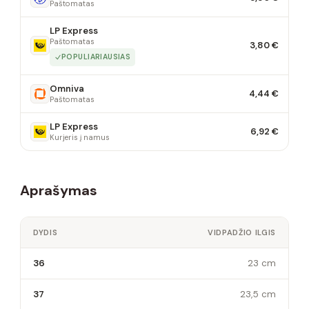
Paštomatas
LP Express
Paštomatas
3,80 €
POPULIARIAUSIAS
Omniva
4,44 €
Paštomatas
LP Express
6,92 €
Kurjeris į namus
Aprašymas
DYDIS
VIDPADŽIO ILGIS
36
23 cm
37
23,5 cm