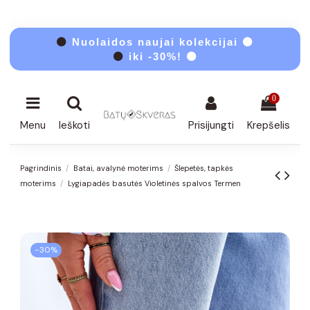
⚫
Nuolaidos naujai kolekcijai ⚫
⚫
iki -30%! ⚫
0
Menu
Ieškoti
Prisijungti
Krepšelis
Pagrindinis
Batai, avalynė moterims
Šlepetės, tapkės
moterims
Lygiapadės basutės Violetinės spalvos Termen
−30%