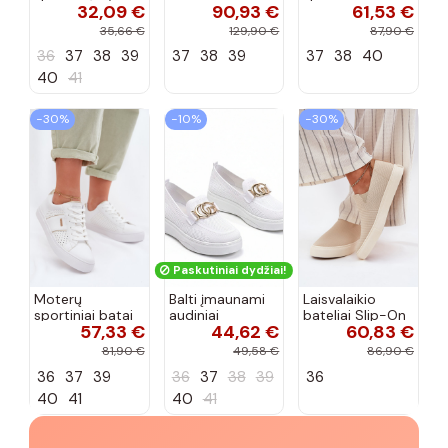
32,09 €
90,93 €
61,53 €
dekoruoti Valdez
platforma D&A
bateliai Kobbo
cirkonio virvele
CR61-3133
102425 smėlio
35,66 €
129,90 €
87,90 €
smėlio spalvos
spalvos
36
37
38
39
37
38
39
37
38
40
40
41
−30%
−10%
−30%
Paskutiniai dydžiai!
Moterų
Balti įmaunami
Laisvalaikio
sportiniai batai
audiniai
bateliai Slip-On
57,33 €
44,62 €
60,83 €
su ažūro
sportbačiai su
Big Star
elementais Big
sagtele
RR274721 smėlio
81,90 €
49,58 €
86,90 €
Star TT274291
Catherine
spalvos
36
37
39
36
37
38
39
36
baltos spalvos
40
41
40
41