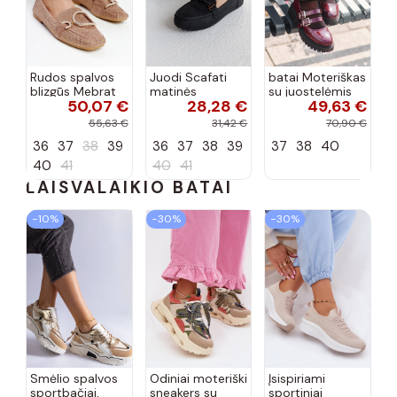
Rudos spalvos
Juodi Scafati
batai Moteriškas
blizgūs Mebrat
matinės
su juostelėmis
50,07 €
28,28 €
49,63 €
bateliai
apdailos bateliai
su lako efektu
bordo spalvos
55,63 €
31,42 €
70,90 €
Terione
36
37
38
39
36
37
38
39
37
38
40
40
41
40
41
LAISVALAIKIO BATAI
−10%
−30%
−30%
Smėlio spalvos
Odiniai moteriški
Įsispiriami
sportbačiai,
sneakers su
sportiniai