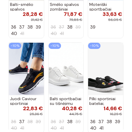
Balti-smėlio
Smėlio spalvos
Moteriški
spalvos
zomšiniai
sportbačiai
28,28 €
71,87 €
33,63 €
sportiniai
sportiniai
juodos spalvos
bateliai su
bateliai, „Karino"
Feluci
31,42 €
79,85 €
56,05 €
dvigubu raišteliu
36
37
38
39
36
37
38
39
39
Casey
40
41
40
41
−10%
−10%
−10%
Juodi Caviour
Balti sportbačiai
Pilki sportiniai
sportiniai
su tišnėjimu
bateliai,
22,83 €
40,28 €
14,66 €
sportbačiai
Peyton
„Justice"
25,36 €
44,75 €
16,29 €
36
37
38
39
36
37
38
39
36
37
38
39
40
41
40
41
40
41