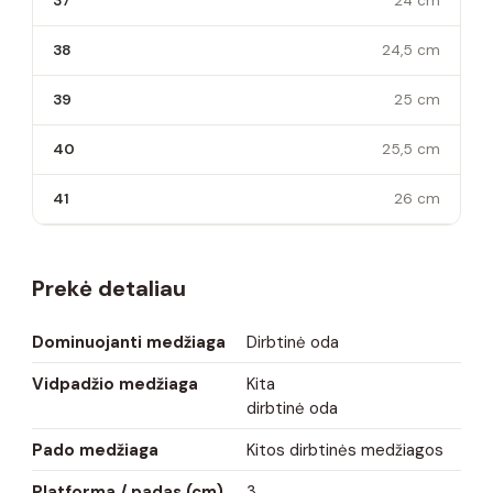
37
24 cm
38
24,5 cm
39
25 cm
40
25,5 cm
41
26 cm
Prekė detaliau
Dominuojanti medžiaga
Dirbtinė oda
Vidpadžio medžiaga
Kita
dirbtinė oda
Pado medžiaga
Kitos dirbtinės medžiagos
Platforma / padas (cm)
3