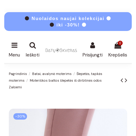
⚫
Nuolaidos naujai kolekcijai ⚫
⚫
iki -30%! ⚫
0
Menu
Ieškoti
Prisijungti
Krepšelis
Pagrindinis
Batai, avalynė moterims
Šlepetės, tapkės
moterims
Moteriškos baltos šlepetės iš dirbtinės odos
Zaloemi
−30%