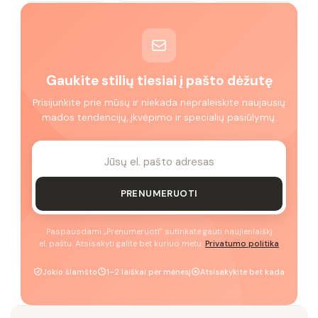
Gaukite stilių tiesiai į pašto dėžutę
Prisijunkite prie mūsų ir niekada nepraleiskite naujausių
mados tendencijų, įkvėpimo ir specialių pasiūlymų.
PRENUMERUOTI
Paspausdami „Prenumeruoti" sutinkate gauti naujienlaiškį
el. paštu. Atsisakyti galite bet kuriuo metu.
Privatumo politika
Jokio šlamšto
1–2 laiškai per mėnesį
Atsisakykite bet kada