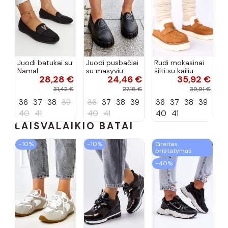
Juodi batukai su
Juodi pusbačiai
Rudi mokasinai
Namal
su masyviu
šilti su kailiu
28,28 €
24,46 €
35,92 €
dekoracija
padu Teska
Loafy
31,42 €
27,18 €
39,91 €
36
37
38
39
36
37
38
39
36
37
38
39
40
41
40
41
40
41
LAISVALAIKIO BATAI
−10%
−10%
Greitas
pristatymas
−40%