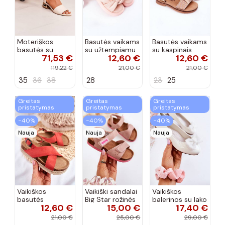
Moteriškos
Basutės vaikams
Basutės vaikams
basutės su
su užtempiamu
su kaspinais
71,53 €
12,60 €
12,60 €
aukso spalvos
užsegimu
aukso spalvos
kulniukais Laura
rožinės spalvos
119,22 €
21,00 €
21,00 €
Messi smėlio
35
36
38
28
23
25
spalvos
Greitas
Greitas
Greitas
pristatymas
pristatymas
pristatymas
−40%
−40%
−40%
Nauja
Nauja
Nauja
Vaikiškos
Vaikiški sandalai
Vaikiškos
basutės
Big Star rožinės
balerinos su lako
12,60 €
15,00 €
17,40 €
koralinės
spalvos
efektu ir
spalvos
kaspinais baltos
21,00 €
25,00 €
29,00 €
spalvos Zolly