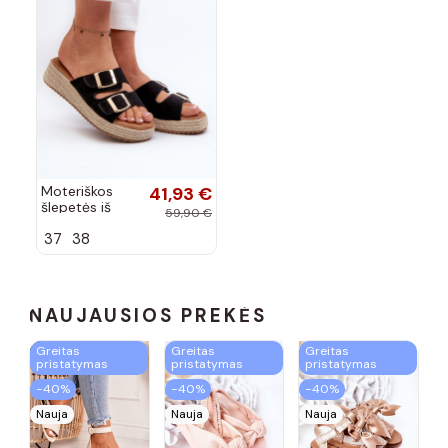
Moteriškos
41,93 €
šlepetės iš
59,90 €
dirbtinės
37
38
zomšos
juodos spalvos
Zaloemi
NAUJAUSIOS PREKĖS
Greitas
Greitas
Greitas
pristatymas
pristatymas
pristatymas
−40%
−40%
−40%
Nauja
Nauja
Nauja