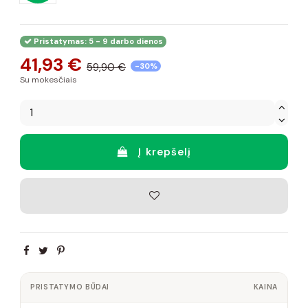
Pristatymas: 5 - 9 darbo dienos
41,93 €
59,90 €
-30%
Su mokesčiais
Į krepšelį
PRISTATYMO BŪDAI
KAINA