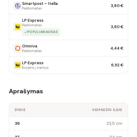
Smartpost – Itella
3,80 €
Paštomatas
LP Express
Paštomatas
3,80 €
POPULIARIAUSIAS
Omniva
4,44 €
Paštomatas
LP Express
6,92 €
Kurjeris į namus
Aprašymas
DYDIS
VIDPADŽIO ILGIS
36
23,5 cm