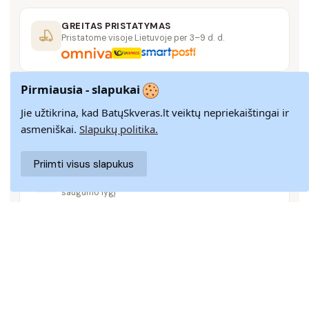
GREITAS PRISTATYMAS
Pristatome visoje Lietuvoje per 3–9 d. d.
Pirmiausia - slapukai
14 DIENŲ GRĄŽINIMAS
Paprastas grąžinimas paštomatais su pinigų
Jie užtikrina, kad BatųSkveras.lt veiktų nepriekaištingai ir
grąžinimo garantija
asmeniškai.
Slapukų politika.
Priimti visus slapukus
SAUGUS MOKĖJIMAS
SSL šifravimas užtikrina aukščiausią jūsų duomenų
saugumo lygį
KLIENTŲ APTARNAVIMAS
Rašykite mums
info@batuskveras.lt