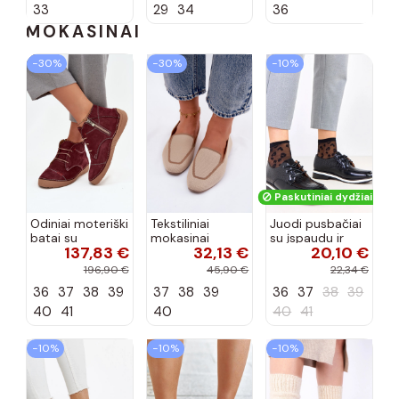
33
29
34
36
MOKASINAI
−30%
−30%
−10%
Paskutiniai dydžiai!
Odiniai moteriški
Tekstiliniai
Juodi pusbačiai
batai su
mokasinai
su įspaudu ir
137,83 €
32,13 €
20,10 €
siūlėmis, pilies
smėlio spalvos
kvadratiniu
tipo, Artiker
Selisa
priekiu Kerawa
196,90 €
45,90 €
22,34 €
57C2116, bordo
36
37
38
39
37
38
39
36
37
38
39
spalvos
40
41
40
40
41
−10%
−10%
−10%