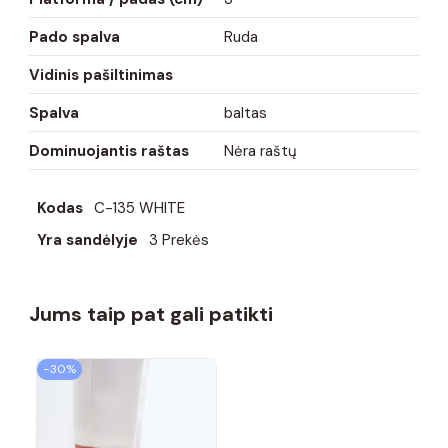
Pado spalva
Ruda
Vidinis pašiltinimas
Spalva
baltas
Dominuojantis raštas
Nėra raštų
Kodas
C-135 WHITE
Yra sandėlyje
3 Prekės
Jums taip pat gali patikti
−30%