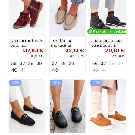
Paskutiniai dydžiai!
Odiniai moteriški
Tekstiliniai
Juodi pusbačiai
batai su
mokasinai
su įspaudu ir
137,83 €
32,13 €
20,10 €
siūlėmis, pilies
smėlio spalvos
kvadratiniu
tipo, Artiker
Selisa
priekiu Kerawa
196,90 €
45,90 €
22,34 €
57C2116, bordo
36
37
38
39
37
38
39
36
37
38
39
spalvos
40
41
40
40
41
−10%
−10%
−10%