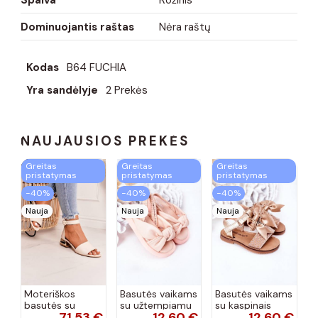
Dominuojantis raštas
Nėra raštų
Kodas
B64 FUCHIA
Yra sandėlyje
2 Prekės
NAUJAUSIOS PREKĖS
Greitas
Greitas
Greitas
pristatymas
pristatymas
pristatymas
−40%
−40%
−40%
Nauja
Nauja
Nauja
Moteriškos
Basutės vaikams
Basutės vaikams
basutės su
su užtempiamu
su kaspinais
71,53 €
12,60 €
12,60 €
aukso spalvos
užsegimu
aukso spalvos