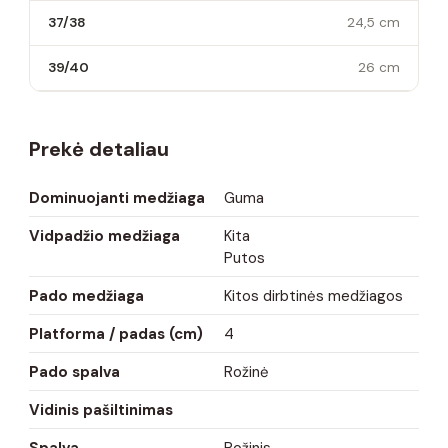
37/38
24,5 cm
39/40
26 cm
Prekė detaliau
Dominuojanti medžiaga
Guma
Vidpadžio medžiaga
Kita
Putos
Pado medžiaga
Kitos dirbtinės medžiagos
Platforma / padas (cm)
4
Pado spalva
Rožinė
Vidinis pašiltinimas
Spalva
Rožinis