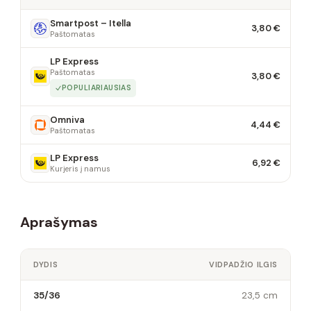
Smartpost – Itella
3,80 €
Paštomatas
LP Express
Paštomatas
3,80 €
POPULIARIAUSIAS
Omniva
4,44 €
Paštomatas
LP Express
6,92 €
Kurjeris į namus
Aprašymas
DYDIS
VIDPADŽIO ILGIS
35/36
23,5 cm