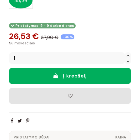
35/36
Pristatymas: 5 - 9 darbo dienos
26,53 €
37,90 €
-30%
Su mokesčiais
Į krepšelį
PRISTATYMO BŪDAI
KAINA