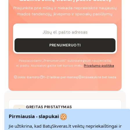
Prisijunkite prie mūsų ir niekada nepraleiskite naujausių
mados tendencijų, įkvėpimo ir specialių pasiūlymų.
PRENUMERUOTI
Paspausdami „Prenumeruoti" sutinkate gauti naujienlaiškį
el. paštu. Atsisakyti galite bet kuriuo metu.
Privatumo politika
Jokio šlamšto
1–2 laiškai per mėnesį
Atsisakykite bet kada
GREITAS PRISTATYMAS
Pristatome visoje Lietuvoje per 3–9 d. d.
Pirmiausia - slapukai
Jie užtikrina, kad BatųSkveras.lt veiktų nepriekaištingai ir