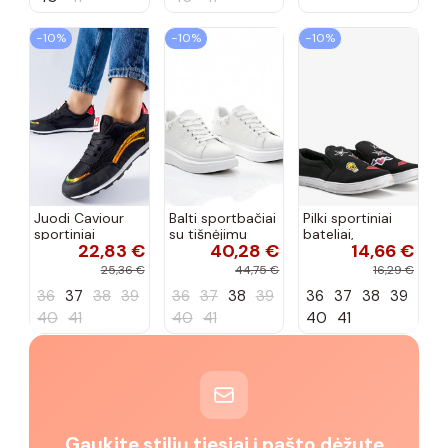
−10%
−10%
−10%
Juodi Caviour
Balti sportbačiai
Pilki sportiniai
sportiniai
su tišnėjimu
bateliai,
22,83 €
40,28 €
14,66 €
sportbačiai
Peyton
„Justice"
25,36 €
44,75 €
16,29 €
36
37
38
39
36
37
38
39
36
37
38
39
40
41
40
41
40
41
Gaukite stilių tiesiai į pašto dėžutę