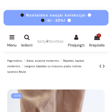
⚫
Nuolaidos naujai kolekcijai ⚫
⚫
iki -30%! ⚫
0
Menu
Ieškoti
Prisijungti
Krepšelis
Pagrindinis
Batai, avalynė moterims
Šlepetės, tapkės
moterims
Lengvos šlepetės su masyviu padu rožinės
spalvos Beula
−30%