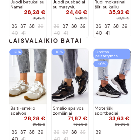
Juodi batukai su
Juodi pusbačiai
Rudi mokasinai
Namal
su masyviu
šilti su kailiu
28,28 €
24,46 €
35,92 €
dekoracija
padu Teska
Loafy
31,42 €
27,18 €
39,91 €
36
37
38
39
36
37
38
39
36
37
38
39
40
41
40
41
40
41
LAISVALAIKIO BATAI
−10%
−10%
Greitas
pristatymas
−40%
Balti-smėlio
Smėlio spalvos
Moteriški
spalvos
zomšiniai
sportbačiai
28,28 €
71,87 €
33,63 €
sportiniai
sportiniai
juodos spalvos
bateliai su
bateliai, „Karino"
Feluci
31,42 €
79,85 €
56,05 €
dvigubu raišteliu
36
37
38
39
36
37
38
39
39
Casey
40
41
40
41