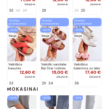
kulniukais Laura
rožinės spalvos
119,22 €
21,00 €
21,00 €
Messi smėlio
35
36
38
28
23
25
spalvos
Greitas
Greitas
Greitas
pristatymas
pristatymas
pristatymas
−40%
−40%
−40%
Nauja
Nauja
Nauja
Vaikiškos
Vaikiški sandalai
Vaikiškos
basutės
Big Star rožinės
balerinos su lako
12,60 €
15,00 €
17,40 €
koralinės
spalvos
efektu ir
spalvos
kaspinais baltos
21,00 €
25,00 €
29,00 €
spalvos Zolly
33
29
34
36
MOKASINAI
−30%
−30%
−10%