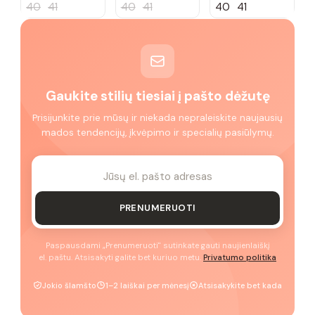
40
41
40
41
40
41
Gaukite stilių tiesiai į pašto dėžutę
Prisijunkite prie mūsų ir niekada nepraleiskite naujausių
mados tendencijų, įkvėpimo ir specialių pasiūlymų.
PRENUMERUOTI
Paspausdami „Prenumeruoti" sutinkate gauti naujienlaiškį
el. paštu. Atsisakyti galite bet kuriuo metu.
Privatumo politika
Jokio šlamšto
1–2 laiškai per mėnesį
Atsisakykite bet kada