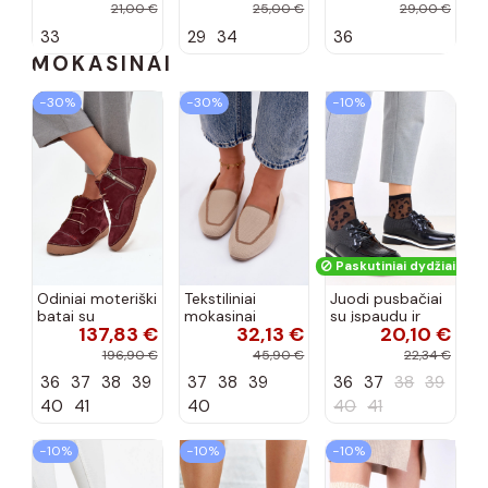
spalvos
kaspinais baltos
21,00 €
25,00 €
29,00 €
spalvos Zolly
33
29
34
36
MOKASINAI
−30%
−30%
−10%
Paskutiniai dydžiai!
Odiniai moteriški
Tekstiliniai
Juodi pusbačiai
batai su
mokasinai
su įspaudu ir
137,83 €
32,13 €
20,10 €
siūlėmis, pilies
smėlio spalvos
kvadratiniu
tipo, Artiker
Selisa
priekiu Kerawa
196,90 €
45,90 €
22,34 €
57C2116, bordo
36
37
38
39
37
38
39
36
37
38
39
spalvos
40
41
40
40
41
−10%
−10%
−10%