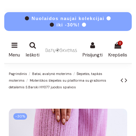
⚫
Nuolaidos naujai kolekcijai ⚫
⚫
iki -30%! ⚫
0
Menu
Ieškoti
Prisijungti
Krepšelis
Pagrindinis
Batai, avalynė moterims
Šlepetės, tapkės
moterims
Moteriškos šlepetės su platforma su gražiomis
detalėmis S.Barski HY077 juodos spalvos
−30%