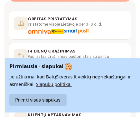
GREITAS PRISTATYMAS
Pristatome visoje Lietuvoje per 3–9 d. d.
14 DIENŲ GRĄŽINIMAS
Paprastas grąžinimas paštomatais su pinigų
grąžinimo garantija
Pirmiausia - slapukai
Jie užtikrina, kad BatųSkveras.lt veiktų nepriekaištingai ir
SAUGUS MOKĖJIMAS
asmeniškai.
Slapukų politika.
SSL šifravimas užtikrina aukščiausią jūsų duomenų
saugumo lygį
Priimti visus slapukus
KLIENTŲ APTARNAVIMAS
Rašykite mums
info@batuskveras.lt