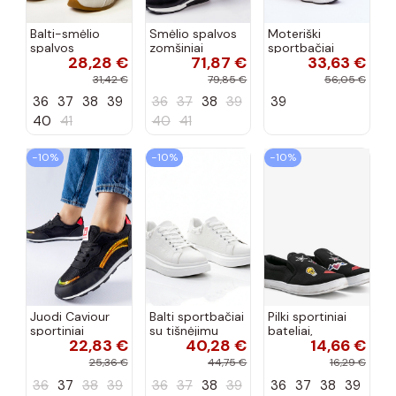
Balti-smėlio
Smėlio spalvos
Moteriški
spalvos
zomšiniai
sportbačiai
28,28 €
71,87 €
33,63 €
sportiniai
sportiniai
juodos spalvos
bateliai su
bateliai, „Karino"
Feluci
31,42 €
79,85 €
56,05 €
dvigubu raišteliu
36
37
38
39
36
37
38
39
39
Casey
40
41
40
41
−10%
−10%
−10%
Juodi Caviour
Balti sportbačiai
Pilki sportiniai
sportiniai
su tišnėjimu
bateliai,
22,83 €
40,28 €
14,66 €
sportbačiai
Peyton
„Justice"
25,36 €
44,75 €
16,29 €
36
37
38
39
36
37
38
39
36
37
38
39