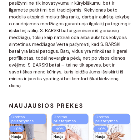
pasižymi ne tik inovatyvumu ir kūrybiškumu, bet ir
ilgamete patirtimi bei tradicijomis. Kiekvienas bato
modelis atspindi meistrišką rankų darbą ir aukštą kokybę,
o naudojamos medžiagos garantuoja ilgalaikį patogumą ir
išskirtinį stilių. S. BARSKI batai gaminami iš geriausių
medžiagų, tokių kaip natūrali oda arba aukštos kokybės
sintetinės medžiagos.Verta pažymėti, kad S. BARSKI
batai yra labai patogūs. Batų vidus yra minkštas ir gerai
profiliuotas, todėl nevargina pėdų net po visos dienos
avėjimo. S. BARSKI batai – tai ne tik apavas, bet ir
savotiškas meno kūrinys, kuris leidžia Jums išsiskirti iš
minios ir jaustis ypatingai bei komfortiškai kiekvieną
dieną.
NAUJAUSIOS PREKĖS
Greitas
Greitas
Greitas
pristatymas
pristatymas
pristatymas
−40%
−40%
−40%
Nauja
Nauja
Nauja