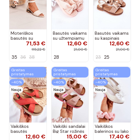
Moteriškos
Basutės vaikams
Basutės vaikams
basutės su
su užtempiamu
su kaspinais
71,53 €
12,60 €
12,60 €
aukso spalvos
užsegimu
aukso spalvos
kulniukais Laura
rožinės spalvos
119,22 €
21,00 €
21,00 €
Messi smėlio
35
36
38
28
23
25
spalvos
Greitas
Greitas
Greitas
pristatymas
pristatymas
pristatymas
−40%
−40%
−40%
Nauja
Nauja
Nauja
Vaikiškos
Vaikiški sandalai
Vaikiškos
basutės
Big Star rožinės
balerinos su lako
12,60 €
15,00 €
17,40 €
koralinės
spalvos
efektu ir