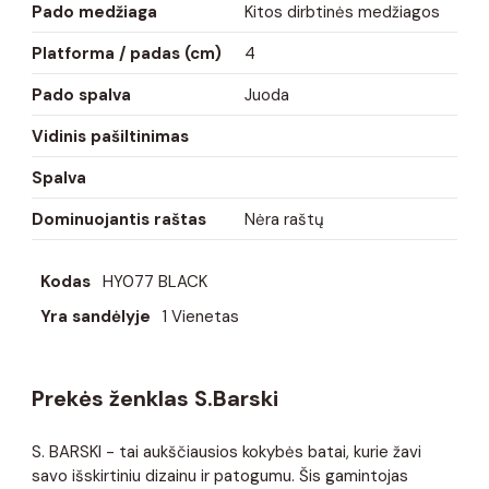
Pado medžiaga
Kitos dirbtinės medžiagos
Platforma / padas (cm)
4
Pado spalva
Juoda
Vidinis pašiltinimas
Spalva
Dominuojantis raštas
Nėra raštų
Kodas
HY077 BLACK
Yra sandėlyje
1 Vienetas
Prekės ženklas S.Barski
S. BARSKI - tai aukščiausios kokybės batai, kurie žavi
savo išskirtiniu dizainu ir patogumu. Šis gamintojas