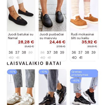
Juodi batukai su
Juodi pusbačiai
Rudi mokasinai
Namal
su masyviu
šilti su kailiu
28,28 €
24,46 €
35,92 €
dekoracija
padu Teska
Loafy
31,42 €
27,18 €
39,91 €
36
37
38
39
36
37
38
39
36
37
38
39
40
41
40
41
40
41
LAISVALAIKIO BATAI
−10%
−10%
Greitas
pristatymas
−40%