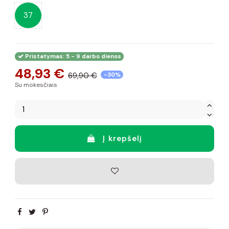
37
Pristatymas: 5 - 9 darbo dienos
48,93 €
69,90 €
-30%
Su mokesčiais
Į krepšelį