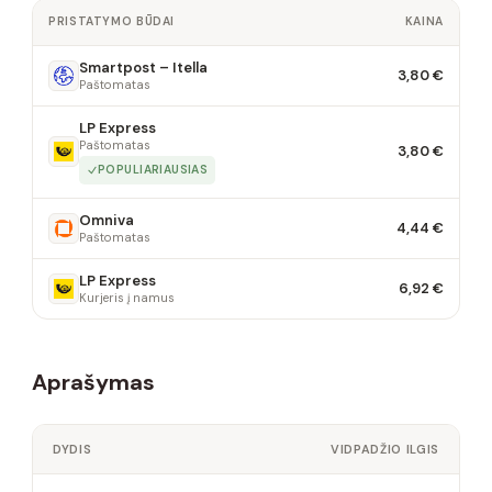
PRISTATYMO BŪDAI
KAINA
Smartpost – Itella
3,80 €
Paštomatas
LP Express
Paštomatas
3,80 €
POPULIARIAUSIAS
Omniva
4,44 €
Paštomatas
LP Express
6,92 €
Kurjeris į namus
Aprašymas
DYDIS
VIDPADŽIO ILGIS