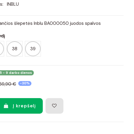
s:
INBLU
gančios šlepetės Inblu BA000050 juodos spalvos
ydį
38
39
5 - 9 darbo dienos
59,90 €
-30%
Į krepšelį