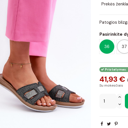
Prekės ženkla
Patogios bliz
Pasirinkite d
36
37
Pristatymas: 
41,93 €
Su mokesčiais