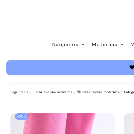
Naujienos
Moterims
Pagrindinis
Batai, avalynė moterims
Šlepetės, tapkės moterims
Patog
−30%