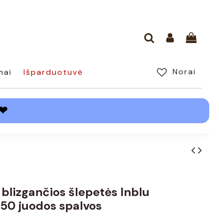
Norai
mai
Išparduotuvė
❤
 blizgančios šlepetės Inblu
0 juodos spalvos