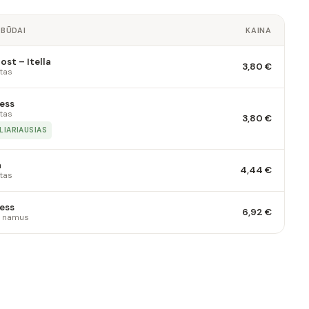
 BŪDAI
KAINA
st – Itella
3,80 €
tas
ess
tas
3,80 €
LIARIAUSIAS
a
4,44 €
tas
ess
6,92 €
 į namus