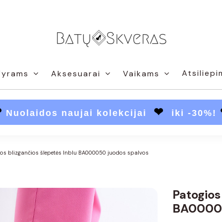
Atsiliepi
Vyrams
Aksesuarai
Vaikams
❤
❤
Nuolaidos naujai kolekcijai
iki -30%!
ios blizgančios šlepetės Inblu BA000050 juodos spalvos
Patogios
BA00005