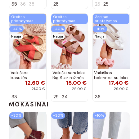
35
36
38
28
23
25
spalvos
Greitas
Greitas
Greitas
pristatymas
pristatymas
pristatymas
−40%
−40%
−40%
Nauja
Nauja
Nauja
Vaikiškos
Vaikiški sandalai
Vaikiškos
basutės
Big Star rožinės
balerinos su lako
12,60 €
15,00 €
17,40 €
koralinės
spalvos
efektu ir
spalvos
kaspinais baltos
21,00 €
25,00 €
29,00 €
spalvos Zolly
33
29
34
36
MOKASINAI
−30%
−30%
−10%