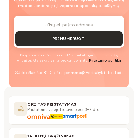
mados tendencijų, įkvėpimo ir specialių pasiūlymų.
PRENUMERUOTI
Paspausdami „Prenumeruoti" sutinkate gauti naujienlaiškį
el. paštu. Atsisakyti galite bet kuriuo metu.
Privatumo politika
Jokio šlamšto
1–2 laiškai per mėnesį
Atsisakykite bet kada
GREITAS PRISTATYMAS
Pristatome visoje Lietuvoje per 3–9 d. d.
14 DIENŲ GRĄŽINIMAS