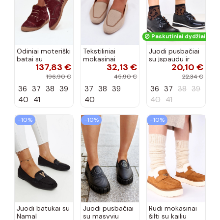
Paskutiniai dydžiai!
Odiniai moteriški
Tekstiliniai
Juodi pusbačiai
batai su
mokasinai
su įspaudu ir
137,83 €
32,13 €
20,10 €
siūlėmis, pilies
smėlio spalvos
kvadratiniu
tipo, Artiker
Selisa
priekiu Kerawa
196,90 €
45,90 €
22,34 €
57C2116, bordo
36
37
38
39
37
38
39
36
37
38
39
spalvos
40
41
40
40
41
−10%
−10%
−10%
Juodi batukai su
Juodi pusbačiai
Rudi mokasinai
Namal
su masyviu
šilti su kailiu