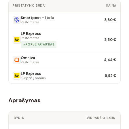
PRISTATYMO BŪDAI
KAINA
Smartpost – Itella
3,80 €
Paštomatas
LP Express
Paštomatas
3,80 €
POPULIARIAUSIAS
Omniva
4,44 €
Paštomatas
LP Express
6,92 €
Kurjeris į namus
Aprašymas
DYDIS
VIDPADŽIO ILGIS