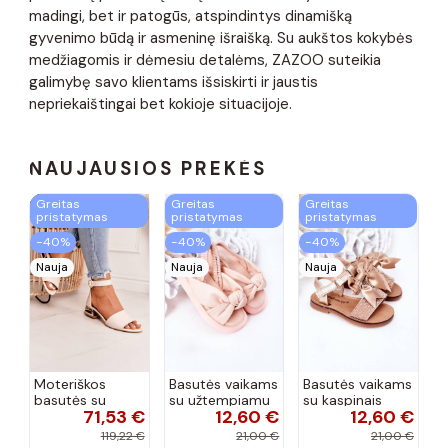
madingi, bet ir patogūs, atspindintys dinamišką
gyvenimo būdą ir asmeninę išraišką. Su aukštos kokybės
medžiagomis ir dėmesiu detalėms, ZAZOO suteikia
galimybę savo klientams išsiskirti ir jaustis
nepriekaištingai bet kokioje situacijoje.
NAUJAUSIOS PREKĖS
Greitas
Greitas
Greitas
pristatymas
pristatymas
pristatymas
−40%
−40%
−40%
Nauja
Nauja
Nauja
Moteriškos
Basutės vaikams
Basutės vaikams
basutės su
su užtempiamu
su kaspinais
71,53 €
12,60 €
12,60 €
aukso spalvos
užsegimu
aukso spalvos
kulniukais Laura
rožinės spalvos
119,22 €
21,00 €
21,00 €
Messi smėlio