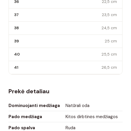
36
22,5 cm
37
23,5 cm
38
24,5 cm
39
25 cm
40
25,5 cm
41
26,5 cm
Prekė detaliau
Dominuojanti medžiaga
Natūrali oda
Pado medžiaga
Kitos dirbtinės medžiagos
Pado spalva
Ruda