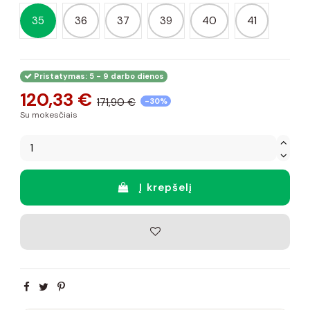
35
36
37
39
40
41
Pristatymas: 5 - 9 darbo dienos
120,33 €
171,90 €
-30%
Su mokesčiais
Į krepšelį