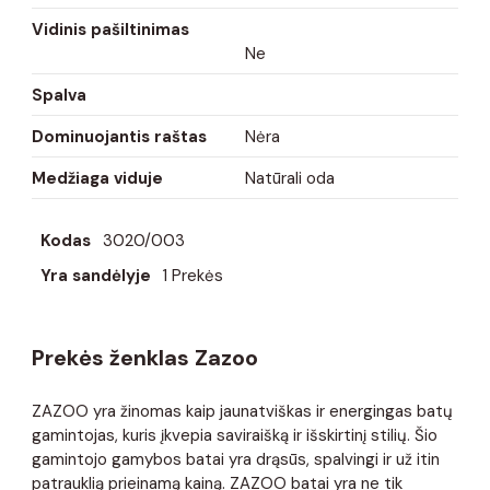
Vidinis pašiltinimas
Ne
Spalva
Dominuojantis raštas
Nėra
Medžiaga viduje
Natūrali oda
Kodas
3020/003
Yra sandėlyje
1 Prekės
Prekės ženklas Zazoo
ZAZOO yra žinomas kaip jaunatviškas ir energingas batų
gamintojas, kuris įkvepia saviraišką ir išskirtinį stilių. Šio
gamintojo gamybos batai yra drąsūs, spalvingi ir už itin
patrauklią prieinamą kainą. ZAZOO batai yra ne tik