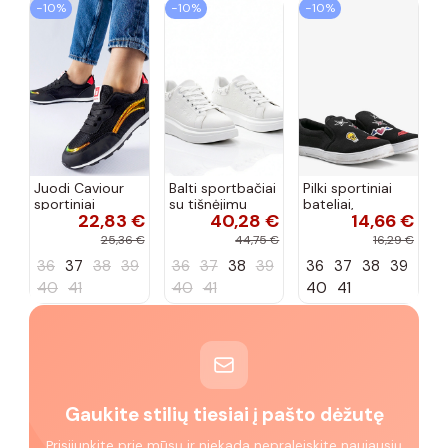
−10%
−10%
−10%
Juodi Caviour
Balti sportbačiai
Pilki sportiniai
sportiniai
su tišnėjimu
bateliai,
22,83 €
40,28 €
14,66 €
sportbačiai
Peyton
„Justice"
25,36 €
44,75 €
16,29 €
36
37
38
39
36
37
38
39
36
37
38
39
40
41
40
41
40
41
Gaukite stilių tiesiai į pašto dėžutę
Prisijunkite prie mūsų ir niekada nepraleiskite naujausių