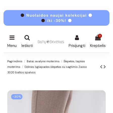
⚫
Nuolaidos naujai kolekcijai ⚫
⚫
iki -30%! ⚫
0
Menu
Ieškoti
Prisijungti
Krepšelis
Pagrindinis
Batai, avalynė moterims
Šlepetės, tapkės
moterims
Odinės lygiapadės šlepetės su sagtimis Zazoo
3020 baltos spalvos
−30%