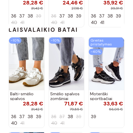
28,28 €
24,46 €
35,92 €
dekoracija
padu Teska
Loafy
31,42 €
27,18 €
39,91 €
36
37
38
39
36
37
38
39
36
37
38
39
40
41
40
41
40
41
LAISVALAIKIO BATAI
−10%
−10%
Greitas
pristatymas
−40%
Balti-smėlio
Smėlio spalvos
Moteriški
spalvos
zomšiniai
sportbačiai
28,28 €
71,87 €
33,63 €
sportiniai
sportiniai
juodos spalvos
bateliai su
bateliai, „Karino"
Feluci
31,42 €
79,85 €
56,05 €
dvigubu raišteliu
36
37
38
39
36
37
38
39
39
Casey
40
41
40
41