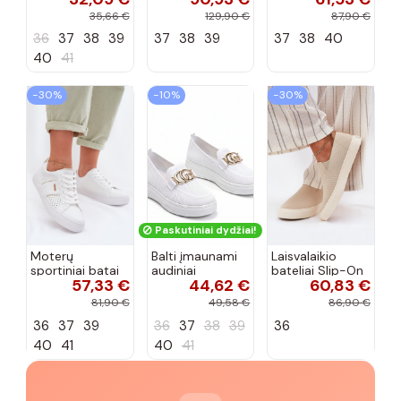
cirkonio virvele
CR61-3133
102425 smėlio
35,66 €
129,90 €
87,90 €
smėlio spalvos
spalvos
36
37
38
39
37
38
39
37
38
40
40
41
−30%
−10%
−30%
Paskutiniai dydžiai!
Moterų
Balti įmaunami
Laisvalaikio
sportiniai batai
audiniai
bateliai Slip-On
57,33 €
44,62 €
60,83 €
su ažūro
sportbačiai su
Big Star
elementais Big
sagtele
RR274721 smėlio
81,90 €
49,58 €
86,90 €
Star TT274291
Catherine
spalvos
36
37
39
36
37
38
39
36
baltos spalvos
40
41
40
41