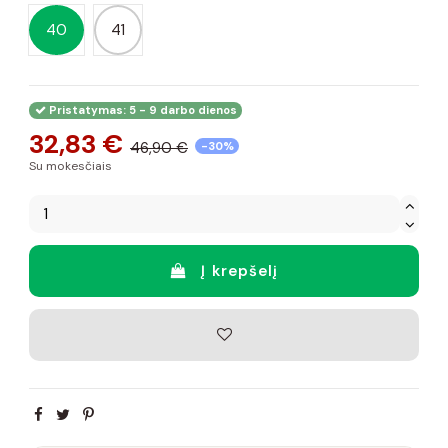
40
41
Pristatymas: 5 - 9 darbo dienos
32,83 €
46,90 €
-30%
Su mokesčiais
Į krepšelį