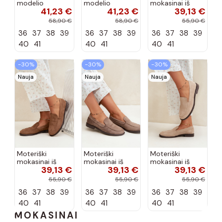
modelio
modelio
mokasinai iš
41,23 €
41,23 €
39,13 €
aukštakulniai
aukštakulniai
dirbtinės
bateliai iš
bateliai iš
zomšos, bordo
58,90 €
58,90 €
55,90 €
dirbtinės odos,
dirbtinės odos,
spalvos Laisie
36
37
38
39
36
37
38
39
36
37
38
39
šokolado
bordo spalvos
spalvos Nesha
Nesha
40
41
40
41
40
41
−30%
−30%
−30%
Nauja
Nauja
Nauja
Moteriški
Moteriški
Moteriški
mokasinai iš
mokasinai iš
mokasinai iš
39,13 €
39,13 €
39,13 €
dirbtinės
dirbtinės
dirbtinės
zomšos, rudos
zomšos, molio
zomšos, smėlio
55,90 €
55,90 €
55,90 €
spalvos Laisie
spalvos Laisie
spalvos Laisie
36
37
38
39
36
37
38
39
36
37
38
39
40
41
40
41
40
41
MOKASINAI