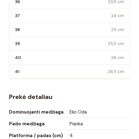
36
23,5 cm
37
24 cm
38
25 cm
39
25,5 cm
40
26 cm
41
26,5 cm
Prekė detaliau
Dominuojanti medžiaga
Eko Oda
Pado medžiaga
Pianka
Platforma / padas (cm)
4