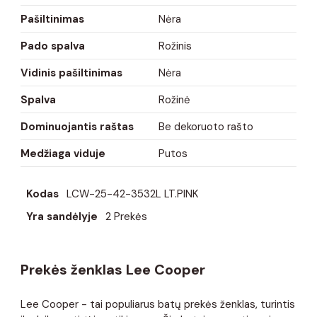
Pašiltinimas
Nėra
Pado spalva
Rožinis
Vidinis pašiltinimas
Nėra
Spalva
Rožinė
Dominuojantis raštas
Be dekoruoto rašto
Medžiaga viduje
Putos
Kodas
LCW-25-42-3532L LT.PINK
Yra sandėlyje
2 Prekės
Prekės ženklas Lee Cooper
Lee Cooper - tai populiarus batų prekės ženklas, turintis