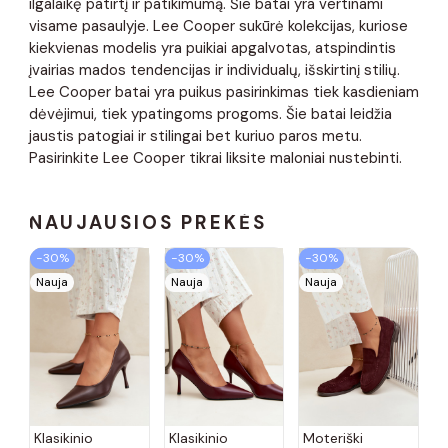
ilgalaikę patirtį ir patikimumą. Šie batai yra vertinami
visame pasaulyje. Lee Cooper sukūrė kolekcijas, kuriose
kiekvienas modelis yra puikiai apgalvotas, atspindintis
įvairias mados tendencijas ir individualų, išskirtinį stilių.
Lee Cooper batai yra puikus pasirinkimas tiek kasdieniam
dėvėjimui, tiek ypatingoms progoms. Šie batai leidžia
jaustis patogiai ir stilingai bet kuriuo paros metu.
Pasirinkite Lee Cooper tikrai liksite maloniai nustebinti.
NAUJAUSIOS PREKĖS
−30%
−30%
−30%
Nauja
Nauja
Nauja
Klasikinio
Klasikinio
Moteriški