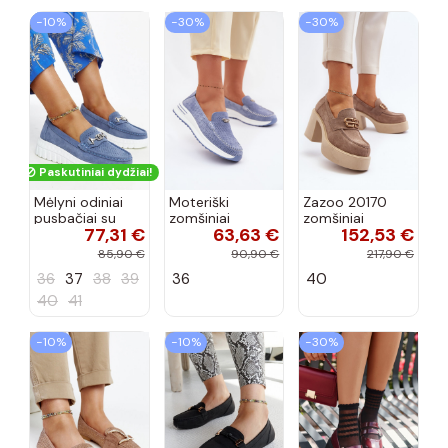
−10%
−30%
−30%
Paskutiniai dydžiai!
Mėlyni odiniai
Moteriški
Zazoo 20170
pusbačiai su
zomšiniai
zomšiniai
77,31 €
63,63 €
152,53 €
dekoratyvine
mokasinai
bateliai su
sagtimi Taija
Demela mėlynos
kulniukais smėlio
85,90 €
90,90 €
217,90 €
spalvos
spalvos
36
37
38
39
36
40
40
41
−10%
−10%
−30%