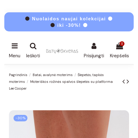
⚫
Nuolaidos naujai kolekcijai ⚫
⚫
iki -30%! ⚫
0
Menu
Ieškoti
Prisijungti
Krepšelis
Pagrindinis
Batai, avalynė moterims
Šlepetės, tapkės
moterims
Moteriškos rožinės spalvos šlepetės su platforma
Lee Cooper
−30%