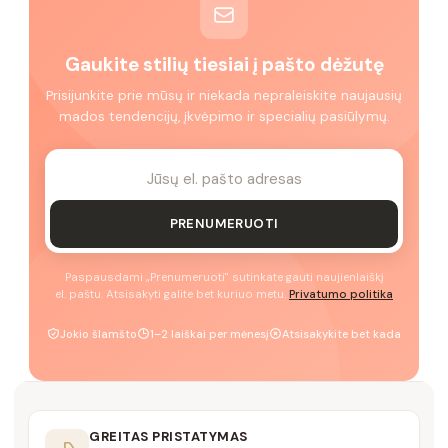
Gaukite stilių tiesiai į pašto dėžutę
Prisijunkite prie mūsų ir niekada nepraleiskite naujausių
mados tendencijų, įkvėpimo ir specialių pasiūlymų.
PRENUMERUOTI
Paspausdami „Prenumeruoti" sutinkate gauti naujienlaiškį
el. paštu. Atsisakyti galite bet kuriuo metu.
Privatumo politika
Jokio šlamšto
1–2 laiškai per mėnesį
Atsisakykite bet kada
GREITAS PRISTATYMAS