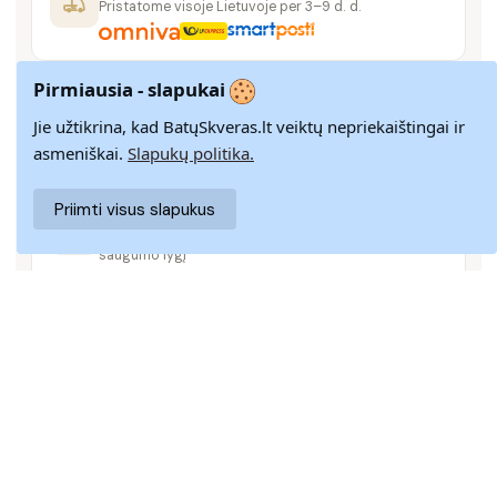
Pristatome visoje Lietuvoje per 3–9 d. d.
Pirmiausia - slapukai
14 DIENŲ GRĄŽINIMAS
Paprastas grąžinimas paštomatais su pinigų
Jie užtikrina, kad BatųSkveras.lt veiktų nepriekaištingai ir
grąžinimo garantija
asmeniškai.
Slapukų politika.
Priimti visus slapukus
SAUGUS MOKĖJIMAS
SSL šifravimas užtikrina aukščiausią jūsų duomenų
saugumo lygį
KLIENTŲ APTARNAVIMAS
Rašykite mums
info@batuskveras.lt