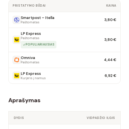
PRISTATYMO BŪDAI
KAINA
Smartpost – Itella
3,80 €
Paštomatas
LP Express
Paštomatas
3,80 €
POPULIARIAUSIAS
Omniva
4,44 €
Paštomatas
LP Express
6,92 €
Kurjeris į namus
Aprašymas
DYDIS
VIDPADŽIO ILGIS