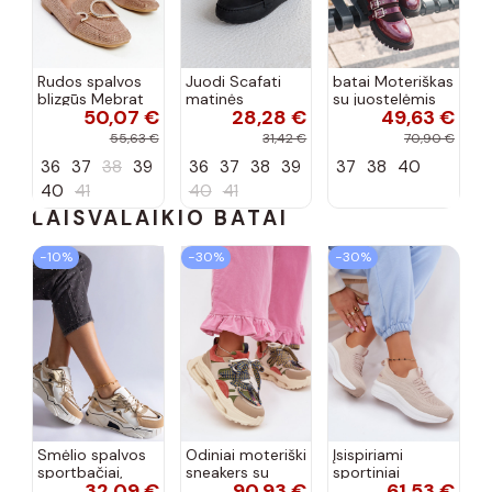
Rudos spalvos
Juodi Scafati
batai Moteriškas
blizgūs Mebrat
matinės
su juostelėmis
50,07 €
28,28 €
49,63 €
bateliai
apdailos bateliai
su lako efektu
bordo spalvos
55,63 €
31,42 €
70,90 €
Terione
36
37
38
39
36
37
38
39
37
38
40
40
41
40
41
LAISVALAIKIO BATAI
−10%
−30%
−30%
Smėlio spalvos
Odiniai moteriški
Įsispiriami
sportbačiai,
sneakers su
sportiniai
32,09 €
90,93 €
61,53 €
dekoruoti Valdez
platforma D&A
bateliai Kobbo