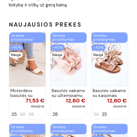
kokybę ir stilių už gerą kainą.
NAUJAUSIOS PREKĖS
Greitas
Greitas
Greitas
pristatymas
pristatymas
pristatymas
−40%
−40%
−40%
Nauja
Nauja
Nauja
Moteriškos
Basutės vaikams
Basutės vaikams
basutės su
su užtempiamu
su kaspinais
71,53 €
12,60 €
12,60 €
aukso spalvos
užsegimu
aukso spalvos
kulniukais Laura
rožinės spalvos
119,22 €
21,00 €
21,00 €
Messi smėlio
35
36
38
28
23
25
spalvos
Greitas
Greitas
Greitas
pristatymas
pristatymas
pristatymas