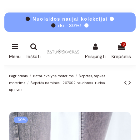
⚫
Nuolaidos naujai kolekcijai ⚫
⚫
iki -30%! ⚫
0
Menu
Ieškoti
Prisijungti
Krepšelis
Pagrindinis
Batai, avalynė moterims
Šlepetės, tapkės
moterims
Šlepetės naminės II267002 raudonos-rudos
spalvos
−30%