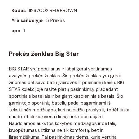
Kodas
II267002 RED/BROWN
Yra sandėlyje
3 Prekės
upc
1
Prekės ženklas Big Star
BIG STAR yra populiarius ir labai gerai vertinamas
avalynės prekės ženklas. Šis prekės ženklas yra gerai
žinomas dėl savo batų įvairovės ir prieinamų kainų. BIG
STAR kolekcijoje rasite platų pasirinkimą, pradedant
sportiniais bateliais ir baigiant kasdieniniais batais. Šio
gamintojo sportinių batelių padai pagaminami iš
tekstilinės medžiagos, kuri neleidžia praslysti, todėl tinka
naudoti tiek kiekvieną dieną tiek sportuojant.
Naudojamos aukštos kokybės medžiagos ir detalių
kruopštumas užtikrina ne tik komfortą, bet ir
ilgaamžiškumą. Tai pasirinkimas tiems, kurie vertina