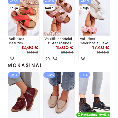
−40%
−40%
−40%
Nauja
Nauja
Nauja
Vaikiškos
Vaikiški sandalai
Vaikiškos
basutės
Big Star rožinės
balerinos su lako
12,60 €
15,00 €
17,40 €
koralinės
spalvos
efektu ir
spalvos
kaspinais baltos
21,00 €
25,00 €
29,00 €
spalvos Zolly
33
29
34
36
MOKASINAI
−30%
−30%
−10%
Paskutiniai dydžiai!