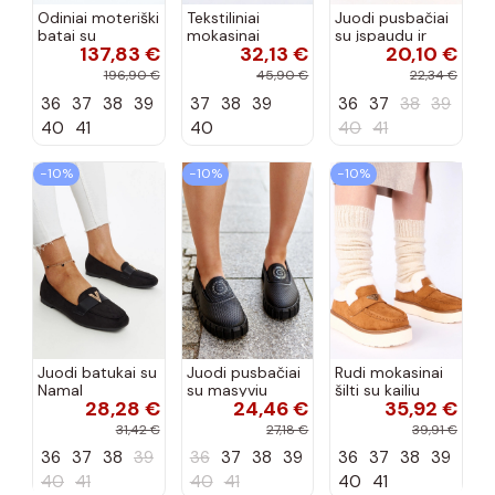
Odiniai moteriški
Tekstiliniai
Juodi pusbačiai
batai su
mokasinai
su įspaudu ir
137,83 €
32,13 €
20,10 €
siūlėmis, pilies
smėlio spalvos
kvadratiniu
tipo, Artiker
Selisa
priekiu Kerawa
196,90 €
45,90 €
22,34 €
57C2116, bordo
36
37
38
39
37
38
39
36
37
38
39
spalvos
40
41
40
40
41
−10%
−10%
−10%
Juodi batukai su
Juodi pusbačiai
Rudi mokasinai
Namal
su masyviu
šilti su kailiu
28,28 €
24,46 €
35,92 €
dekoracija
padu Teska
Loafy
31,42 €
27,18 €
39,91 €
36
37
38
39
36
37
38
39
36
37
38
39
40
41
40
41
40
41