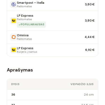
Smartpost – Itella
3,80 €
Paštomatas
LP Express
Paštomatas
3,80 €
POPULIARIAUSIAS
Omniva
4,44 €
Paštomatas
LP Express
6,92 €
Kurjeris į namus
Aprašymas
DYDIS
VIDPADŽIO ILGIS
36
24 cm