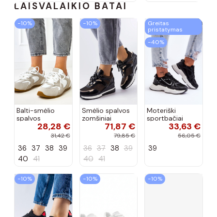
LAISVALAIKIO BATAI
−10%
−10%
Greitas
pristatymas
−40%
Balti-smėlio
Smėlio spalvos
Moteriški
spalvos
zomšiniai
sportbačiai
28,28 €
71,87 €
33,63 €
sportiniai
sportiniai
juodos spalvos
bateliai su
bateliai, „Karino"
Feluci
31,42 €
79,85 €
56,05 €
dvigubu raišteliu
36
37
38
39
36
37
38
39
39
Casey
40
41
40
41
−10%
−10%
−10%