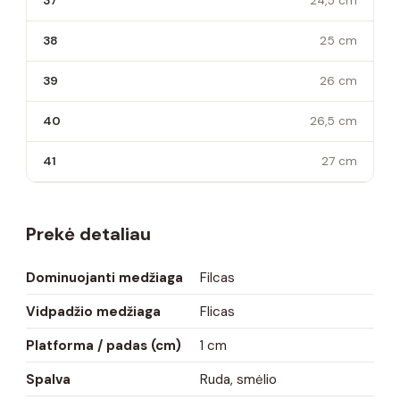
37
24,5 cm
38
25 cm
39
26 cm
40
26,5 cm
41
27 cm
Prekė detaliau
Dominuojanti medžiaga
Filcas
Vidpadžio medžiaga
Flicas
Platforma / padas (cm)
1 cm
Spalva
Ruda, smėlio