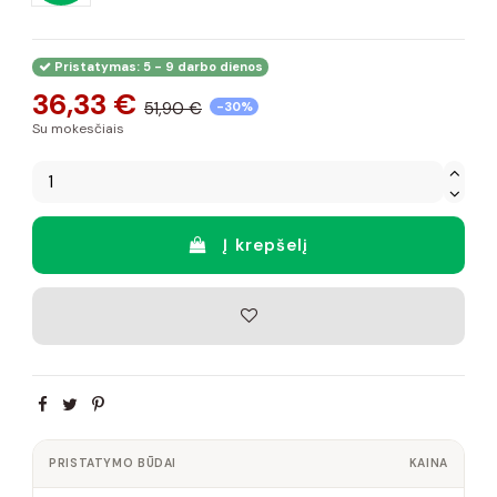
Pristatymas: 5 - 9 darbo dienos
36,33 €
51,90 €
-30%
Su mokesčiais
Į krepšelį
PRISTATYMO BŪDAI
KAINA