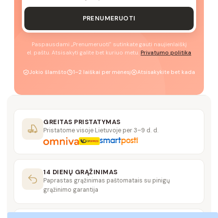
PRENUMERUOTI
Paspausdami „Prenumeruoti" sutinkate gauti naujienlaiškį
el. paštu. Atsisakyti galite bet kuriuo metu.
Privatumo politika
Jokio šlamšto
1–2 laiškai per mėnesį
Atsisakykite bet kada
GREITAS PRISTATYMAS
Pristatome visoje Lietuvoje per 3–9 d. d.
14 DIENŲ GRĄŽINIMAS
Paprastas grąžinimas paštomatais su pinigų
grąžinimo garantija