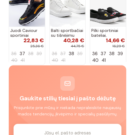
Juodi Caviour
Balti sportbačiai
Pilki sportiniai
sportiniai
su tišnėjimu
bateliai,
22,83 €
40,28 €
14,66 €
sportbačiai
Peyton
„Justice"
25,36 €
44,75 €
16,29 €
36
37
38
39
36
37
38
39
36
37
38
39
40
41
40
41
40
41
Gaukite stilių tiesiai į pašto dėžutę
Prisijunkite prie mūsų ir niekada nepraleiskite naujausių
mados tendencijų, įkvėpimo ir specialių pasiūlymų.