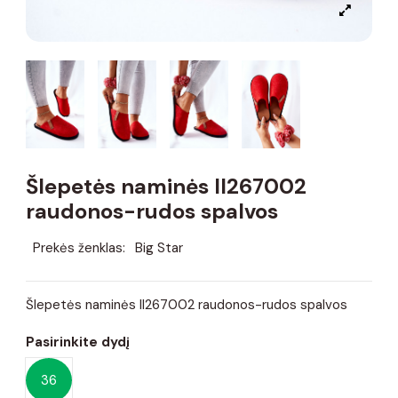
Šlepetės naminės II267002
raudonos-rudos spalvos
Prekės ženklas:
Big Star
Šlepetės naminės II267002 raudonos-rudos spalvos
Pasirinkite dydį
36