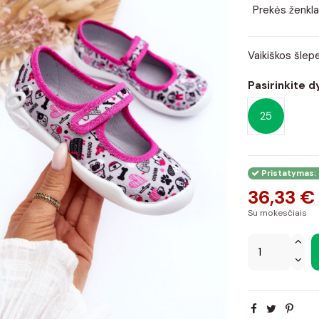
Prekės ženkla
Vaikiškos šlep
Pasirinkite d
25
Pristatymas: 
36,33 €
Su mokesčiais