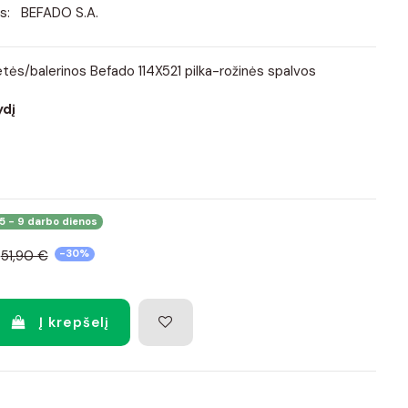
s:
BEFADO S.A.
etės/balerinos Befado 114X521 pilka-rožinės spalvos
ydį
5 - 9 darbo dienos
51,90 €
-30%
Į krepšelį