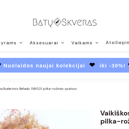
Atsiliepi
Vyrams
Aksesuarai
Vaikams
❤
❤
Nuolaidos naujai kolekcijai
iki -30%!
ės/balerinos Befado 114X521 pilka-rožinės spalvos
Vaikiško
pilka-ro