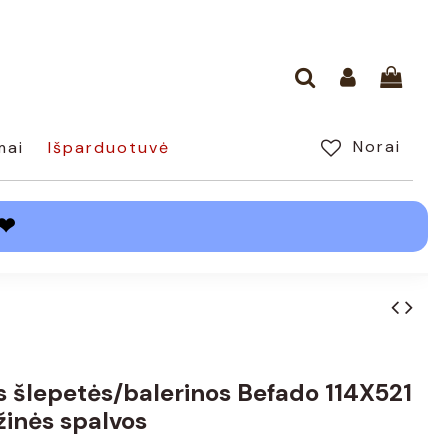
Norai
mai
Išparduotuvė
❤
s šlepetės/balerinos Befado 114X521
žinės spalvos