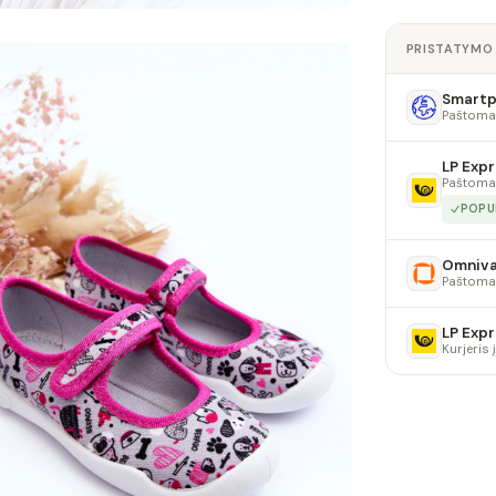
PRISTATYMO
Smartpo
Paštoma
LP Expr
Paštoma
POPU
Omniv
Paštoma
LP Expr
Kurjeris