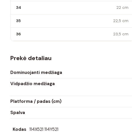
34
22 cm
35
22,5 cm
36
23,5 cm
Prekė detaliau
Dominuojanti medžiaga
Vidpadžio medžiaga
Platforma / padas (cm)
Spalva
Kodas
114X521 114Y521