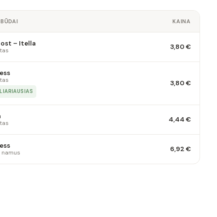
 BŪDAI
KAINA
st – Itella
3,80 €
tas
ess
tas
3,80 €
LIARIAUSIAS
a
4,44 €
tas
ess
6,92 €
 į namus