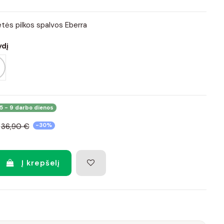
etės pilkos spalvos Eberra
ydį
5 - 9 darbo dienos
36,90 €
-30%
Į krepšelį