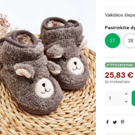
Vaikiškos šlep
Pasirinkite d
27
28
Pristatymas: 
25,83 €
Su mokesčiais