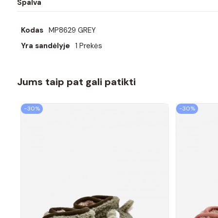
Spalva
Kodas
MP8629 GREY
Yra sandėlyje
1 Prekės
Jums taip pat gali patikti
−30%
−30%