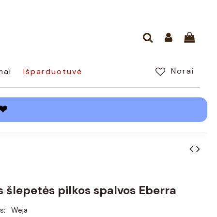
Norai
mai
Išparduotuvė
❤
s šlepetės pilkos spalvos Eberra
s:
Weja