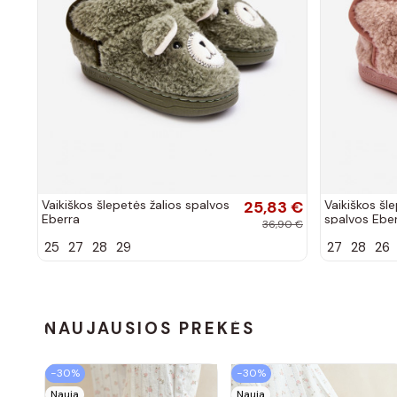
Vaikiškos šlepetės žalios spalvos
25,83 €
Vaikiškos šl
Eberra
spalvos Ebe
36,90 €
25
27
28
29
27
28
26
NAUJAUSIOS PREKĖS
−30%
−30%
Nauja
Nauja