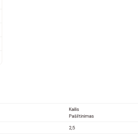
Kailis
Pašiltinimas
2,5