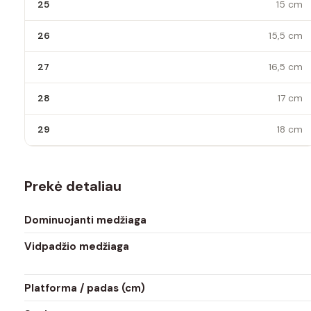
25
15 cm
26
15,5 cm
27
16,5 cm
28
17 cm
29
18 cm
Prekė detaliau
Dominuojanti medžiaga
Vidpadžio medžiaga
Platforma / padas (cm)