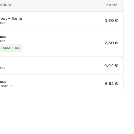
 BŪDAI
KAINA
st – Itella
3,80 €
tas
ess
tas
3,80 €
LIARIAUSIAS
a
4,44 €
tas
ess
6,92 €
 į namus