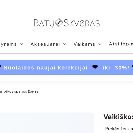
Atsiliepi
Vyrams
Aksesuarai
Vaikams
❤
❤
Nuolaidos naujai kolekcijai
iki -30%!
ės pilkos spalvos Eberra
Vaikiško
Prekės ženkla