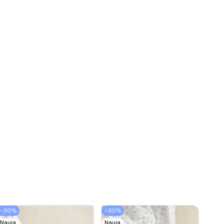
−30%
−30%
Nauja
Nauja