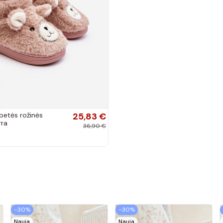
epetės rožinės
25,83 €
rra
36,90 €
−30%
−30%
Nauja
Nauja