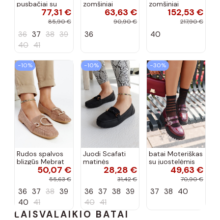
pusbačiai su
zomšiniai
zomšiniai
77,31 €
63,63 €
152,53 €
dekoratyvine
mokasinai
bateliai su
sagtimi Taija
Demela mėlynos
kulniukais smėlio
85,90 €
90,90 €
217,90 €
spalvos
spalvos
36
37
38
39
36
40
40
41
−10%
−10%
−30%
Rudos spalvos
Juodi Scafati
batai Moteriškas
blizgūs Mebrat
matinės
su juostelėmis
50,07 €
28,28 €
49,63 €
bateliai
apdailos bateliai
su lako efektu
bordo spalvos
55,63 €
31,42 €
70,90 €
Terione
36
37
38
39
36
37
38
39
37
38
40
40
41
40
41
LAISVALAIKIO BATAI