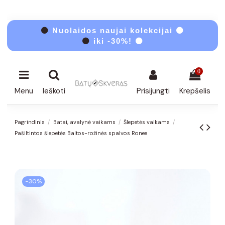
⚫
Nuolaidos naujai kolekcijai ⚫
⚫
iki -30%! ⚫
0
Menu
Ieškoti
Prisijungti
Krepšelis
Pagrindinis
Batai, avalynė vaikams
Šlepetės vaikams
Pašiltintos šlepetės Baltos-rožinės spalvos Ronee
−30%