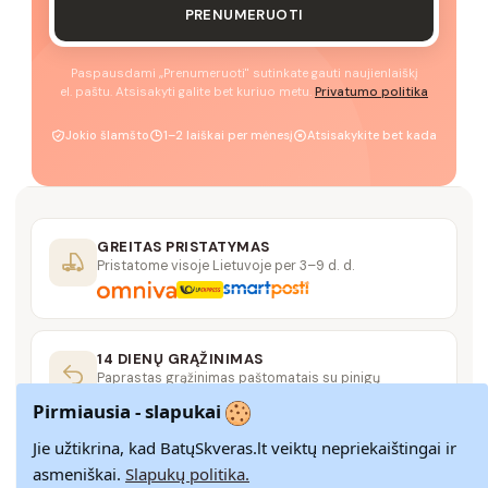
PRENUMERUOTI
Paspausdami „Prenumeruoti" sutinkate gauti naujienlaiškį
el. paštu. Atsisakyti galite bet kuriuo metu.
Privatumo politika
Jokio šlamšto
1–2 laiškai per mėnesį
Atsisakykite bet kada
GREITAS PRISTATYMAS
Pristatome visoje Lietuvoje per 3–9 d. d.
14 DIENŲ GRĄŽINIMAS
Paprastas grąžinimas paštomatais su pinigų
grąžinimo garantija
Pirmiausia - slapukai
Jie užtikrina, kad BatųSkveras.lt veiktų nepriekaištingai ir
SAUGUS MOKĖJIMAS
asmeniškai.
Slapukų politika.