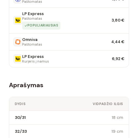
Paštomatas
LP Express
Paštomatas
3,80 €
POPULIARIAUSIAS
Omniva
4,44 €
Paštomatas
LP Express
6,92 €
Kurjeris į namus
Aprašymas
DYDIS
VIDPADŽIO ILGIS
30/31
18 cm
32/33
19 cm