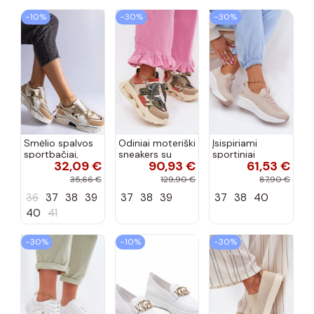
−10%
−30%
−30%
Smėlio spalvos
Odiniai moteriški
Įsispiriami
sportbačiai,
sneakers su
sportiniai
32,09 €
90,93 €
61,53 €
dekoruoti Valdez
platforma D&A
bateliai Kobbo
cirkonio virvele
CR61-3133
102425 smėlio
35,66 €
129,90 €
87,90 €
smėlio spalvos
spalvos
36
37
38
39
37
38
39
37
38
40
40
41
−30%
−10%
−30%