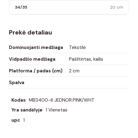
34/35
20 cm
Prekė detaliau
Dominuojanti medžiaga
Tekstilė
Vidpadžio medžiaga
Pašiltintas, kailis
Platforma / padas (cm)
2 cm
Spalva
Kodas
MB3400-6 JEDNOR.PINK/WHT
Yra sandėlyje
1 Vienetas
upc
1