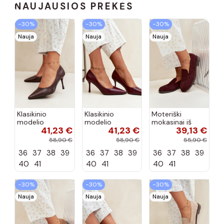
NAUJAUSIOS PREKĖS
−30%
−30%
−30%
Nauja
Nauja
Nauja
Klasikinio
Klasikinio
Moteriški
modelio
modelio
mokasinai iš
41,23 €
41,23 €
39,13 €
aukštakulniai
aukštakulniai
dirbtinės
bateliai iš
bateliai iš
zomšos, bordo
58,90 €
58,90 €
55,90 €
dirbtinės odos,
dirbtinės odos,
spalvos Laisie
36
37
38
39
36
37
38
39
36
37
38
39
šokolado
bordo spalvos
spalvos Nesha
Nesha
40
41
40
41
40
41
−30%
−30%
−30%
Nauja
Nauja
Nauja