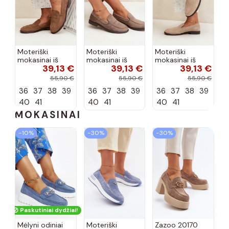
Moteriški
Moteriški
Moteriški
mokasinai iš
mokasinai iš
mokasinai iš
39,13 €
39,13 €
39,13 €
dirbtinės
dirbtinės
dirbtinės
zomšos, rudos
zomšos, molio
zomšos, smėlio
55,90 €
55,90 €
55,90 €
spalvos Laisie
spalvos Laisie
spalvos Laisie
36
37
38
39
36
37
38
39
36
37
38
39
40
41
40
41
40
41
MOKASINAI
−10%
−30%
−30%
Paskutiniai dydžiai!
Mėlyni odiniai
Moteriški
Zazoo 20170