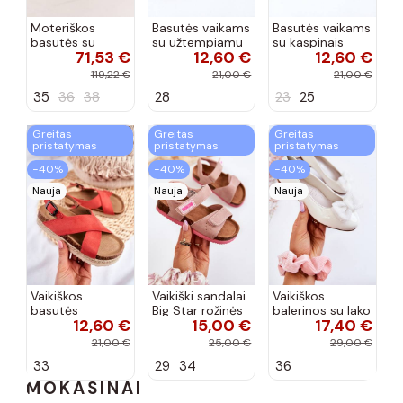
Moteriškos
Basutės vaikams
Basutės vaikams
basutės su
su užtempiamu
su kaspinais
71,53 €
12,60 €
12,60 €
aukso spalvos
užsegimu
aukso spalvos
kulniukais Laura
rožinės spalvos
119,22 €
21,00 €
21,00 €
Messi smėlio
35
36
38
28
23
25
spalvos
Greitas
Greitas
Greitas
pristatymas
pristatymas
pristatymas
−40%
−40%
−40%
Nauja
Nauja
Nauja
Vaikiškos
Vaikiški sandalai
Vaikiškos
basutės
Big Star rožinės
balerinos su lako
12,60 €
15,00 €
17,40 €
koralinės
spalvos
efektu ir
spalvos
kaspinais baltos
21,00 €
25,00 €
29,00 €
spalvos Zolly
33
29
34
36
MOKASINAI