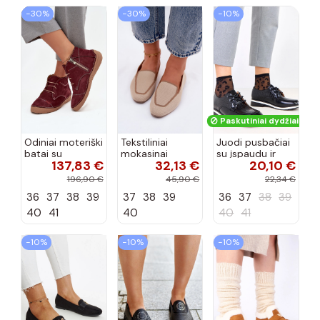
−30%
−30%
−10%
Paskutiniai dydžiai!
Odiniai moteriški
Tekstiliniai
Juodi pusbačiai
batai su
mokasinai
su įspaudu ir
137,83 €
32,13 €
20,10 €
siūlėmis, pilies
smėlio spalvos
kvadratiniu
tipo, Artiker
Selisa
priekiu Kerawa
196,90 €
45,90 €
22,34 €
57C2116, bordo
36
37
38
39
37
38
39
36
37
38
39
spalvos
40
41
40
40
41
−10%
−10%
−10%