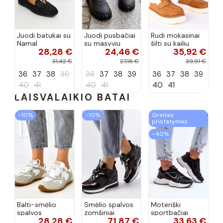
Juodi batukai su
Juodi pusbačiai
Rudi mokasinai
Namal
su masyviu
šilti su kailiu
28,28 €
24,46 €
35,92 €
dekoracija
padu Teska
Loafy
31,42 €
27,18 €
39,91 €
36
37
38
39
36
37
38
39
36
37
38
39
40
41
40
41
40
41
LAISVALAIKIO BATAI
−10%
−10%
Greitas
pristatymas
−40%
Balti-smėlio
Smėlio spalvos
Moteriški
spalvos
zomšiniai
sportbačiai
28,28 €
71,87 €
33,63 €
sportiniai
sportiniai
juodos spalvos