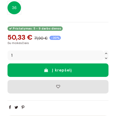
36
Pristatymas: 5 - 9 darbo dienos
50,33 €
71,90 €
-30%
Su mokesčiais
Į krepšelį