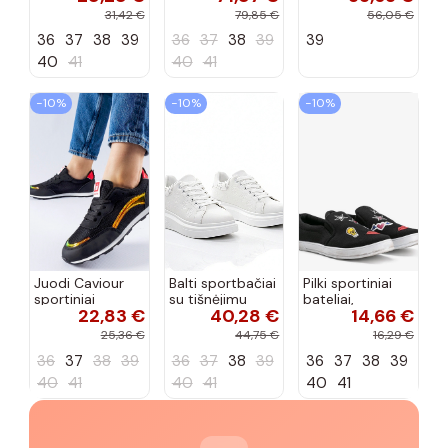
bateliai su
bateliai, „Karino"
Feluci
31,42 €
79,85 €
56,05 €
dvigubu raišteliu
36
37
38
39
36
37
38
39
39
Casey
40
41
40
41
−10%
−10%
−10%
Juodi Caviour
Balti sportbačiai
Pilki sportiniai
sportiniai
su tišnėjimu
bateliai,
22,83 €
40,28 €
14,66 €
sportbačiai
Peyton
„Justice"
25,36 €
44,75 €
16,29 €
36
37
38
39
36
37
38
39
36
37
38
39
40
41
40
41
40
41