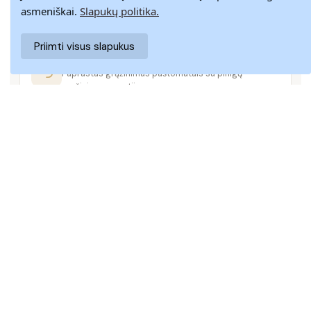
Pristatome visoje Lietuvoje per 3–9 d. d.
asmeniškai.
Slapukų politika.
Priimti visus slapukus
14 DIENŲ GRĄŽINIMAS
Paprastas grąžinimas paštomatais su pinigų
grąžinimo garantija
SAUGUS MOKĖJIMAS
SSL šifravimas užtikrina aukščiausią jūsų duomenų
saugumo lygį
KLIENTŲ APTARNAVIMAS
Rašykite mums
info@batuskveras.lt