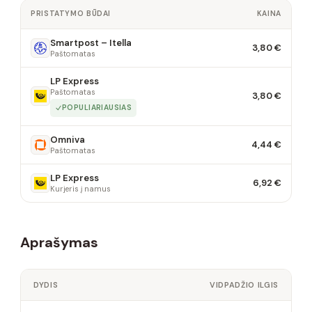
PRISTATYMO BŪDAI
KAINA
Smartpost – Itella
3,80 €
Paštomatas
LP Express
Paštomatas
3,80 €
POPULIARIAUSIAS
Omniva
4,44 €
Paštomatas
LP Express
6,92 €
Kurjeris į namus
Aprašymas
DYDIS
VIDPADŽIO ILGIS