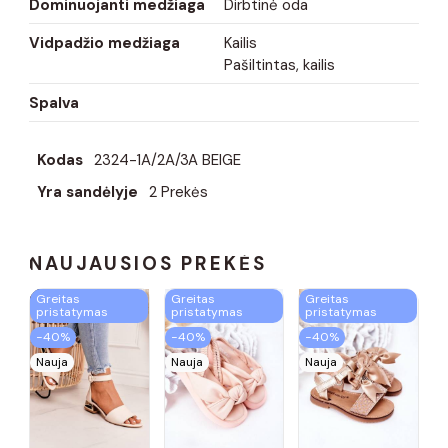
Dominuojanti medžiaga
Dirbtinė oda
Vidpadžio medžiaga
Kailis
Pašiltintas, kailis
Spalva
Kodas
2324-1A/2A/3A BEIGE
Yra sandėlyje
2 Prekės
NAUJAUSIOS PREKĖS
Greitas
Greitas
Greitas
pristatymas
pristatymas
pristatymas
−40%
−40%
−40%
Nauja
Nauja
Nauja