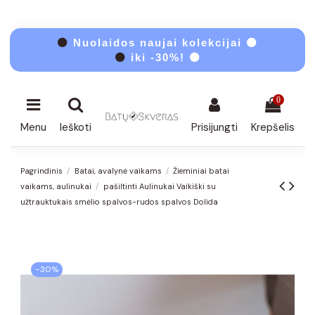
⚫
Nuolaidos naujai kolekcijai ⚫
⚫
iki -30%! ⚫
0
Menu
Ieškoti
Prisijungti
Krepšelis
Pagrindinis
Batai, avalynė vaikams
Žieminiai batai
vaikams, aulinukai
pašiltinti Aulinukai Vaikiški su
užtrauktukais smėlio spalvos-rudos spalvos Dolida
−30%