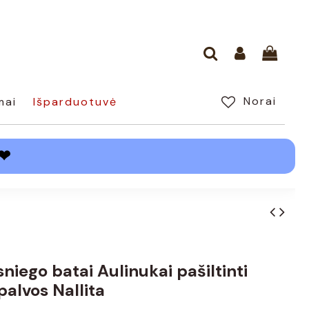
Norai
mai
Išparduotuvė
❤
sniego batai Aulinukai pašiltinti
palvos Nallita