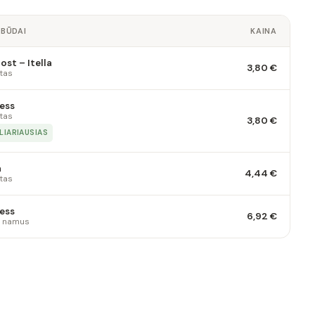
 BŪDAI
KAINA
st – Itella
3,80 €
tas
ess
tas
3,80 €
LIARIAUSIAS
a
4,44 €
tas
ess
6,92 €
 į namus