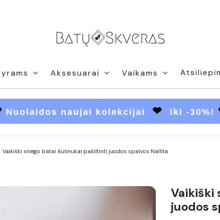
Atsiliepi
Vyrams
Aksesuarai
Vaikams
❤
❤
Nuolaidos naujai kolekcijai
iki -30%!
Vaikiški sniego batai Aulinukai pašiltinti juodos spalvos Nallita
Vaikiški 
juodos s