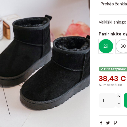
Prekės ženkla
Vaikiški sniego
Pasirinkite d
29
30
Pristatymas: 
38,43 €
Su mokesčiais