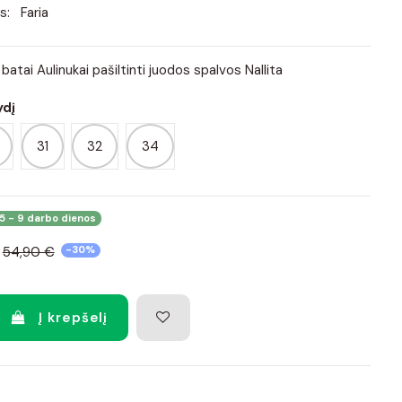
s:
Faria
 batai Aulinukai pašiltinti juodos spalvos Nallita
ydį
31
32
34
5 - 9 darbo dienos
54,90 €
-30%
Į krepšelį