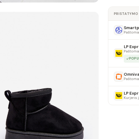
PRISTATYMO
Smartpo
Paštoma
LP Expr
Paštoma
POPU
Omniv
Paštoma
LP Expr
Kurjeris