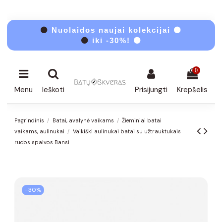
⚫
Nuolaidos naujai kolekcijai ⚫
⚫
iki -30%! ⚫
0
Menu
Ieškoti
Prisijungti
Krepšelis
Pagrindinis
Batai, avalynė vaikams
Žieminiai batai
vaikams, aulinukai
Vaikiški aulinukai batai su užtrauktukais
rudos spalvos Bansi
−30%