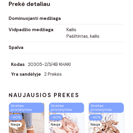
Prekė detaliau
Dominuojanti medžiaga
Vidpadžio medžiaga
Kailis
Pašiltintas, kailis
Spalva
Kodas
20305-2/3/4B KHAKI
Yra sandėlyje
2 Prekės
NAUJAUSIOS PREKĖS
Greitas
Greitas
Greitas
pristatymas
pristatymas
pristatymas
−40%
−40%
−40%
Nauja
Nauja
Nauja