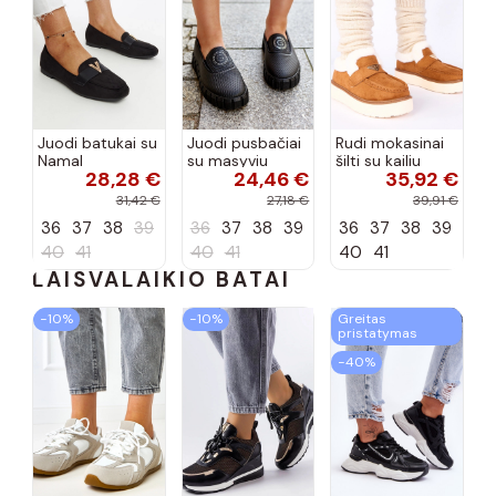
Juodi batukai su
Juodi pusbačiai
Rudi mokasinai
Namal
su masyviu
šilti su kailiu
28,28 €
24,46 €
35,92 €
dekoracija
padu Teska
Loafy
31,42 €
27,18 €
39,91 €
36
37
38
39
36
37
38
39
36
37
38
39
40
41
40
41
40
41
LAISVALAIKIO BATAI
−10%
−10%
Greitas
pristatymas
−40%