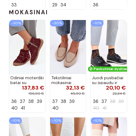
spalvos Zolly
33
29
34
36
MOKASINAI
−30%
−30%
−10%
Paskutiniai dydžiai!
Odiniai moteriški
Tekstiliniai
Juodi pusbačiai
batai su
mokasinai
su įspaudu ir
137,83 €
32,13 €
20,10 €
siūlėmis, pilies
smėlio spalvos
kvadratiniu
tipo, Artiker
Selisa
priekiu Kerawa
196,90 €
45,90 €
22,34 €
57C2116, bordo
36
37
38
39
37
38
39
36
37
38
39
spalvos
40
41
40
40
41
−10%
−10%
−10%