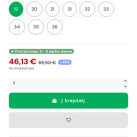
19
20
21
31
32
33
34
35
36
Pristatymas: 5 - 9 darbo dienos
46,13 €
65,90 €
-30%
Su mokesčiais
Į krepšelį