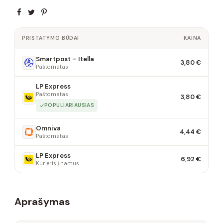
PRISTATYMO BŪDAI
KAINA
Smartpost – Itella
3,80 €
Paštomatas
LP Express
Paštomatas
3,80 €
POPULIARIAUSIAS
Omniva
4,44 €
Paštomatas
LP Express
6,92 €
Kurjeris į namus
Aprašymas