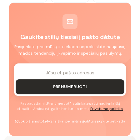
Gaukite stilių tiesiai į pašto dėžutę
Prisijunkite prie mūsų ir niekada nepraleiskite naujausių
mados tendencijų, įkvėpimo ir specialių pasiūlymų.
PRENUMERUOTI
Paspausdami „Prenumeruoti" sutinkate gauti naujienlaiškį
el. paštu. Atsisakyti galite bet kuriuo metu.
Privatumo politika
Jokio šlamšto
1–2 laiškai per mėnesį
Atsisakykite bet kada