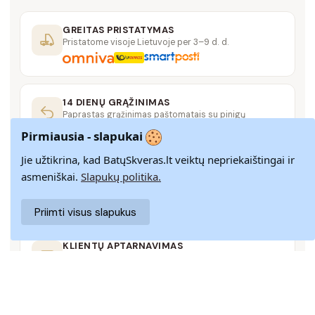
GREITAS PRISTATYMAS
Pristatome visoje Lietuvoje per 3–9 d. d.
14 DIENŲ GRĄŽINIMAS
Paprastas grąžinimas paštomatais su pinigų
grąžinimo garantija
Pirmiausia - slapukai
Jie užtikrina, kad BatųSkveras.lt veiktų nepriekaištingai ir
SAUGUS MOKĖJIMAS
asmeniškai.
Slapukų politika.
SSL šifravimas užtikrina aukščiausią jūsų duomenų
saugumo lygį
Priimti visus slapukus
KLIENTŲ APTARNAVIMAS
Rašykite mums
info@batuskveras.lt