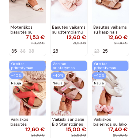
Moteriškos
Basutės vaikams
Basutės vaikams
basutės su
su užtempiamu
su kaspinais
71,53 €
12,60 €
12,60 €
aukso spalvos
užsegimu
aukso spalvos
kulniukais Laura
rožinės spalvos
119,22 €
21,00 €
21,00 €
Messi smėlio
35
36
38
28
23
25
spalvos
Greitas
Greitas
Greitas
pristatymas
pristatymas
pristatymas
−40%
−40%
−40%
Nauja
Nauja
Nauja
Vaikiškos
Vaikiški sandalai
Vaikiškos
basutės
Big Star rožinės
balerinos su lako
12,60 €
15,00 €
17,40 €
koralinės
spalvos
efektu ir
spalvos
kaspinais baltos
21,00 €
25,00 €
29,00 €