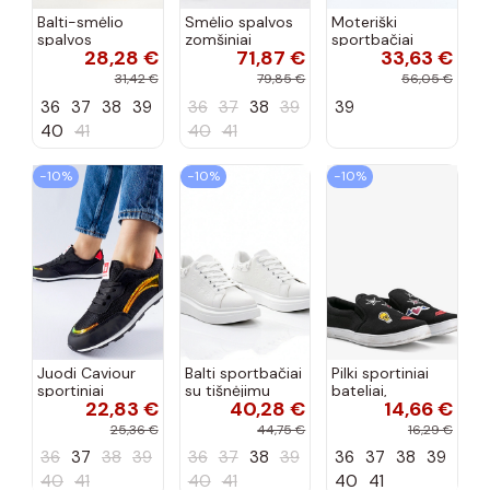
Balti-smėlio
Smėlio spalvos
Moteriški
spalvos
zomšiniai
sportbačiai
28,28 €
71,87 €
33,63 €
sportiniai
sportiniai
juodos spalvos
bateliai su
bateliai, „Karino"
Feluci
31,42 €
79,85 €
56,05 €
dvigubu raišteliu
36
37
38
39
36
37
38
39
39
Casey
40
41
40
41
−10%
−10%
−10%
Juodi Caviour
Balti sportbačiai
Pilki sportiniai
sportiniai
su tišnėjimu
bateliai,
22,83 €
40,28 €
14,66 €
sportbačiai
Peyton
„Justice"
25,36 €
44,75 €
16,29 €
36
37
38
39
36
37
38
39
36
37
38
39
40
41
40
41
40
41