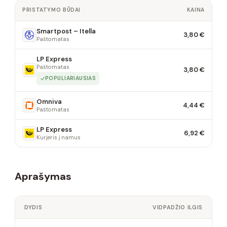
PRISTATYMO BŪDAI
KAINA
Smartpost – Itella
3,80 €
Paštomatas
LP Express
Paštomatas
3,80 €
POPULIARIAUSIAS
Omniva
4,44 €
Paštomatas
LP Express
6,92 €
Kurjeris į namus
Aprašymas
DYDIS
VIDPADŽIO ILGIS