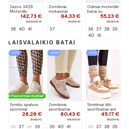
Zazoo 3429
Zomšiniai
Odiniai moteriški
Moteriški
mokasinai
batai su
142,73 €
64,33 €
55,23 €
zomšiniai
tamsiai mėlynos
raišteliais baltos
mokasinai su
spalvos S.Barski
spalvos Cadiz
203,90 €
91,90 €
78,90 €
ornamentais
LR755
38
40
41
37
36
37
38
39
smėlio spalvos
40
41
LAISVALAIKIO BATAI
−10%
−30%
−10%
Paskutiniai dydžiai!
Smėlio spalvos
Zomšiniai
Smėliniai šilti
sportiniai
sportbačiai
sportbačiai ant
28,28 €
80,43 €
45,17 €
bateliai su
moteriški žemi
platformos
platforma ir
smėlio spalvos
Deena
31,42 €
114,90 €
50,19 €
auksiniu motyvu
Perinae
36
37
38
39
39
40
41
36
37
38
39
Izabell