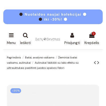
⚫
Nuolaidos naujai kolekcijai ⚫
⚫
iki -30%! ⚫
0
Menu
Ieškoti
Prisijungti
Krepšelis
Pagrindinis
Batai, avalynė vaikams
Žieminiai batai
vaikams, aulinukai
Aulinukai Vaikiški su lako efektu su
užtrauktukais pašiltinti juodos spalvos Felori
−30%