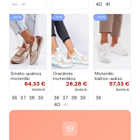
40
41
40
41
−30%
−10%
−30%
Smėlio spalvos
Oranžinės
Moteriški
moteriški
moteriškos
baltos-aukso
64,33 €
28,28 €
57,33 €
sportiniai
sportinės
spalvos
bateliai
bateliai su
sneakers stiliaus
91,90 €
31,42 €
81,90 €
McArthur
masyviu raišteliu
batai iš dirbtinės
36
37
38
39
36
37
38
39
36
MA257IN
Bartella
odos Big Star
SS274026
40
41