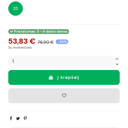
25
Pristatymas: 5 - 9 darbo dienos
53,83 €
76,90 €
-30%
Su mokesčiais
Į krepšelį