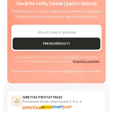
Gaukite stilių tiesiai į pašto dėžutę
Prisijunkite prie mūsų ir niekada nepraleiskite naujausių
mados tendencijų, įkvėpimo ir specialių pasiūlymų.
PRENUMERUOTI
Paspausdami „Prenumeruoti" sutinkate gauti naujienlaiškį
el. paštu. Atsisakyti galite bet kuriuo metu.
Privatumo politika
Jokio šlamšto
1–2 laiškai per mėnesį
Atsisakykite bet kada
GREITAS PRISTATYMAS
Pristatome visoje Lietuvoje per 3–9 d. d.