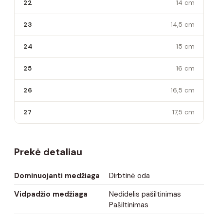
22
14 cm
23
14,5 cm
24
15 cm
25
16 cm
26
16,5 cm
27
17,5 cm
Prekė detaliau
Dominuojanti medžiaga
Dirbtinė oda
Vidpadžio medžiaga
Nedidelis pašiltinimas
Pašiltinimas