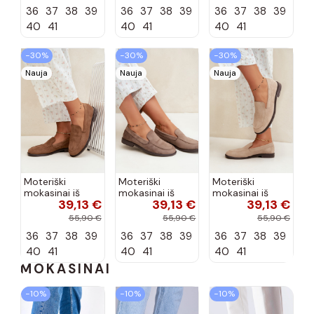
dirbtinės odos,
dirbtinės odos,
spalvos Laisie
36
37
38
39
36
37
38
39
36
37
38
39
šokolado
bordo spalvos
spalvos Nesha
Nesha
40
41
40
41
40
41
−30%
−30%
−30%
Nauja
Nauja
Nauja
Moteriški
Moteriški
Moteriški
mokasinai iš
mokasinai iš
mokasinai iš
39,13 €
39,13 €
39,13 €
dirbtinės
dirbtinės
dirbtinės
zomšos, rudos
zomšos, molio
zomšos, smėlio
55,90 €
55,90 €
55,90 €
spalvos Laisie
spalvos Laisie
spalvos Laisie
36
37
38
39
36
37
38
39
36
37
38
39
40
41
40
41
40
41
MOKASINAI
−10%
−10%
−10%