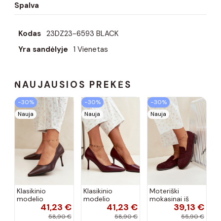
Spalva
Kodas
23DZ23-6593 BLACK
Yra sandėlyje
1 Vienetas
NAUJAUSIOS PREKĖS
−30%
−30%
−30%
Nauja
Nauja
Nauja
Klasikinio
Klasikinio
Moteriški
modelio
modelio
mokasinai iš
41,23 €
41,23 €
39,13 €
aukštakulniai
aukštakulniai
dirbtinės
bateliai iš
bateliai iš
zomšos, bordo
58,90 €
58,90 €
55,90 €