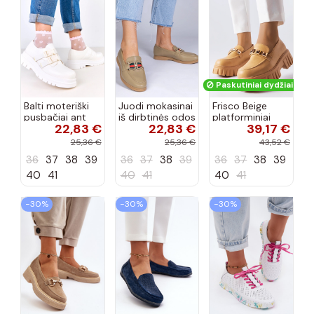
Paskutiniai dydžiai!
Balti moteriški
Juodi mokasinai
Frisco Beige
pusbačiai ant
iš dirbtinės odos
platforminiai
22,83 €
22,83 €
39,17 €
platformos
su papuošimu,
loaferiai
Prospero
„Kalenda"
25,36 €
25,36 €
43,52 €
36
37
38
39
36
37
38
39
36
37
38
39
40
41
40
41
40
41
−30%
−30%
−30%