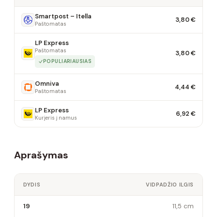
Smartpost – Itella
3,80 €
Paštomatas
LP Express
Paštomatas
3,80 €
POPULIARIAUSIAS
Omniva
4,44 €
Paštomatas
LP Express
6,92 €
Kurjeris į namus
Aprašymas
DYDIS
VIDPADŽIO ILGIS
19
11,5 cm