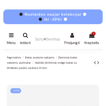
⚫
Nuolaidos naujai kolekcijai ⚫
⚫
iki -30%! ⚫
0
Menu
Ieškoti
Prisijungti
Krepšelis
Pagrindinis
Batai, avalynė vaikams
Žieminiai batai
vaikams, aulinukai
Vaikiški dirbtiniai sniego batai su
dirželiais juodos spalvos Orinor
−30%