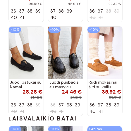
tipo, Artiker
Selisa
priekiu Kerawa
196,90 €
45,90 €
22,34 €
57C2116, bordo
36
37
38
39
37
38
39
36
37
38
39
spalvos
40
41
40
40
41
−10%
−10%
−10%
Juodi batukai su
Juodi pusbačiai
Rudi mokasinai
Namal
su masyviu
šilti su kailiu
28,28 €
24,46 €
35,92 €
dekoracija
padu Teska
Loafy
31,42 €
27,18 €
39,91 €
36
37
38
39
36
37
38
39
36
37
38
39
40
41
40
41
40
41
LAISVALAIKIO BATAI
−10%
−10%
Greitas