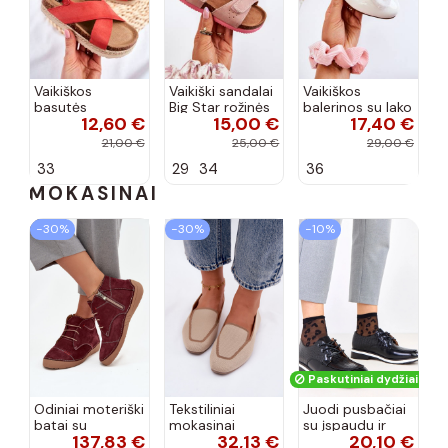
Vaikiškos
Vaikiški sandalai
Vaikiškos
basutės
Big Star rožinės
balerinos su lako
12,60 €
15,00 €
17,40 €
koralinės
spalvos
efektu ir
spalvos
kaspinais baltos
21,00 €
25,00 €
29,00 €
spalvos Zolly
33
29
34
36
MOKASINAI
−30%
−30%
−10%
Paskutiniai dydžiai!
Odiniai moteriški
Tekstiliniai
Juodi pusbačiai
batai su
mokasinai
su įspaudu ir
137,83 €
32,13 €
20,10 €
siūlėmis, pilies
smėlio spalvos
kvadratiniu