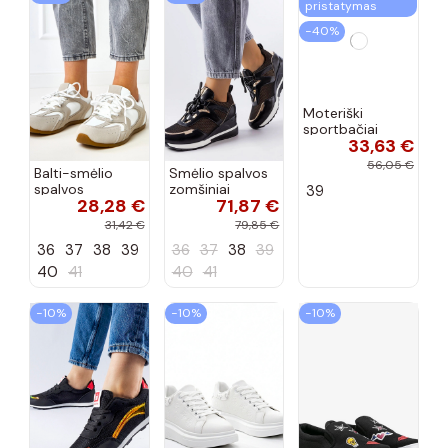
pristatymas
−40%
Balti-smėlio
Smėlio spalvos
Moteriški
spalvos
zomšiniai
sportbačiai
28,28 €
71,87 €
33,63 €
sportiniai
sportiniai
juodos spalvos
bateliai su
bateliai, „Karino"
Feluci
31,42 €
79,85 €
56,05 €
dvigubu raišteliu
36
37
38
39
36
37
38
39
39
Casey
40
41
40
41
−10%
−10%
−10%