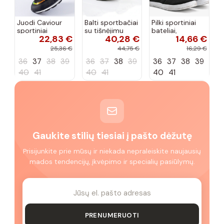
Juodi Caviour
Balti sportbačiai
Pilki sportiniai
sportiniai
su tišnėjimu
bateliai,
22,83 €
40,28 €
14,66 €
sportbačiai
Peyton
„Justice"
25,36 €
44,75 €
16,29 €
36
37
38
39
36
37
38
39
36
37
38
39
40
41
40
41
40
41
Gaukite stilių tiesiai į pašto dėžutę
Prisijunkite prie mūsų ir niekada nepraleiskite naujausių
mados tendencijų, įkvėpimo ir specialių pasiūlymų.
PRENUMERUOTI