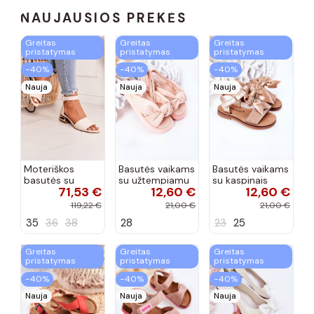
NAUJAUSIOS PREKĖS
Greitas
Greitas
Greitas
pristatymas
pristatymas
pristatymas
−40%
−40%
−40%
Nauja
Nauja
Nauja
Moteriškos
Basutės vaikams
Basutės vaikams
basutės su
su užtempiamu
su kaspinais
71,53 €
12,60 €
12,60 €
aukso spalvos
užsegimu
aukso spalvos
kulniukais Laura
rožinės spalvos
119,22 €
21,00 €
21,00 €
Messi smėlio
35
36
38
28
23
25
spalvos
Greitas
Greitas
Greitas
pristatymas
pristatymas
pristatymas
−40%
−40%
−40%
Nauja
Nauja
Nauja