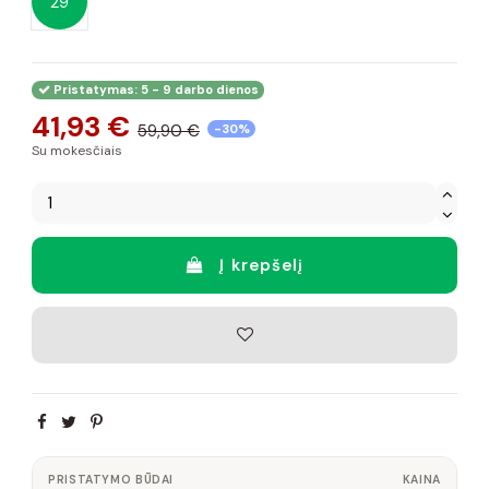
29
Pristatymas: 5 - 9 darbo dienos
41,93 €
59,90 €
-30%
Su mokesčiais
Į krepšelį
PRISTATYMO BŪDAI
KAINA