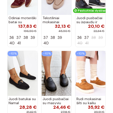
Paskutiniai dydžiai!
Odiniai moteriški
Tekstiliniai
Juodi pusbačiai
batai su
mokasinai
su įspaudu ir
137,83 €
32,13 €
20,10 €
siūlėmis, pilies
smėlio spalvos
kvadratiniu
tipo, Artiker
Selisa
priekiu Kerawa
196,90 €
45,90 €
22,34 €
57C2116, bordo
36
37
38
39
37
38
39
36
37
38
39
spalvos
40
41
40
40
41
−10%
−10%
−10%
Juodi batukai su
Juodi pusbačiai
Rudi mokasinai
Namal
su masyviu
šilti su kailiu
28,28 €
24,46 €
35,92 €
dekoracija
padu Teska
Loafy
31,42 €
27,18 €
39,91 €