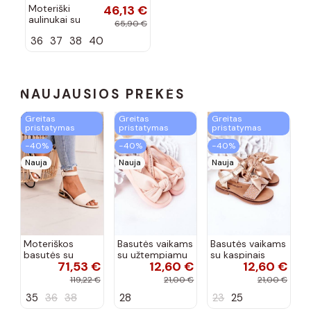
Moteriški
46,13 €
aulinukai su
65,90 €
kulniukais
36
37
38
40
juodos spalvos
Amile
NAUJAUSIOS PREKĖS
Greitas
Greitas
Greitas
pristatymas
pristatymas
pristatymas
−40%
−40%
−40%
Nauja
Nauja
Nauja
Moteriškos
Basutės vaikams
Basutės vaikams
basutės su
su užtempiamu
su kaspinais
71,53 €
12,60 €
12,60 €
aukso spalvos
užsegimu
aukso spalvos
kulniukais Laura
rožinės spalvos
119,22 €
21,00 €
21,00 €
Messi smėlio
35
36
38
28
23
25
spalvos