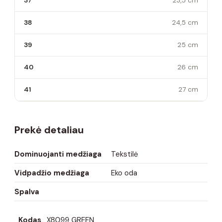
37
23,5 cm
38
24,5 cm
39
25 cm
40
26 cm
41
27 cm
Prekė detaliau
Dominuojanti medžiaga
Tekstilė
Vidpadžio medžiaga
Eko oda
Spalva
Kodas
X8099 GREEN