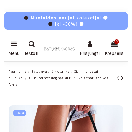
⚫
Nuolaidos naujai kolekcijai ⚫
⚫
iki -30%! ⚫
0
Menu
Ieškoti
Prisijungti
Krepšelis
Pagrindinis
Batai, avalynė moterims
Žieminiai batai,
aulinukai
Aulinukai medžiaginės su kulniukais chaki spalvos
Amile
−30%