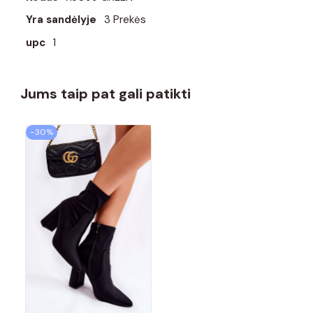
Yra sandėlyje
3 Prekės
upc
1
Jums taip pat gali patikti
−30%