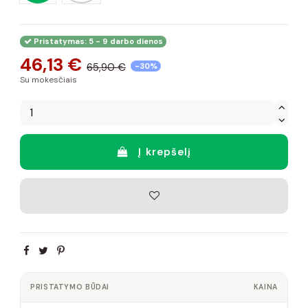
Pristatymas: 5 - 9 darbo dienos
46,13 €
65,90 €
-30%
Su mokesčiais
Į krepšelį
PRISTATYMO BŪDAI
KAINA