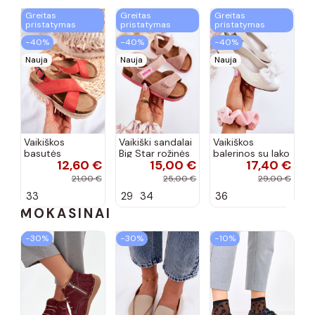
Greitas
Greitas
Greitas
pristatymas
pristatymas
pristatymas
−40%
−40%
−40%
Nauja
Nauja
Nauja
Vaikiškos
Vaikiški sandalai
Vaikiškos
basutės
Big Star rožinės
balerinos su lako
12,60 €
15,00 €
17,40 €
koralinės
spalvos
efektu ir
spalvos
kaspinais baltos
21,00 €
25,00 €
29,00 €
spalvos Zolly
33
29
34
36
MOKASINAI
−30%
−30%
−10%