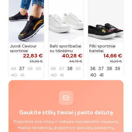
Juodi Caviour
Balti sportbačiai
Pilki sportiniai
sportiniai
su tišnėjimu
bateliai,
22,83 €
40,28 €
14,66 €
sportbačiai
Peyton
„Justice"
25,36 €
44,75 €
16,29 €
36
37
38
39
36
37
38
39
36
37
38
39
40
41
40
41
40
41
Gaukite stilių tiesiai į pašto dėžutę
Prisijunkite prie mūsų ir niekada nepraleiskite naujausių
mados tendencijų, įkvėpimo ir specialių pasiūlymų.