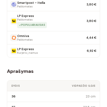
Smartpost – Itella
3,80 €
Paštomatas
LP Express
Paštomatas
3,80 €
POPULIARIAUSIAS
Omniva
4,44 €
Paštomatas
LP Express
6,92 €
Kurjeris į namus
Aprašymas
DYDIS
VIDPADŽIO ILGIS
36
23 cm