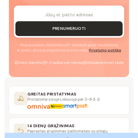
PRENUMERUOTI
Paspausdami „Prenumeruoti" sutinkate gauti naujienlaiškį
el. paštu. Atsisakyti galite bet kuriuo metu.
Privatumo politika
Jokio šlamšto
1–2 laiškai per mėnesį
Atsisakykite bet kada
GREITAS PRISTATYMAS
Pristatome visoje Lietuvoje per 3–9 d. d.
14 DIENŲ GRĄŽINIMAS
Paprastas grąžinimas paštomatais su pinigų
grąžinimo garantija