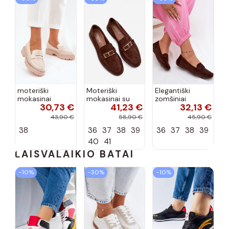
moteriški
Moteriški
Elegantiški
mokasinai
mokasinai su
zomšiniai
30,73 €
41,23 €
32,13 €
dirbtinės odos
sagtimis
mokasinai
su tviskančiomis
šokolado
šokolado
43,90 €
58,90 €
45,90 €
akutėmis smėlio
spalvos Belinae
spalvos Lenvie
38
36
37
38
39
36
37
38
39
spalvos INilamla
40
41
LAISVALAIKIO BATAI
−10%
−30%
−10%