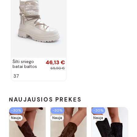
Šilti sniego
46,13 €
batai baltos
65,90 €
spalvos Rilana
37
NAUJAUSIOS PREKĖS
−30%
−30%
−30%
Nauja
Nauja
Nauja