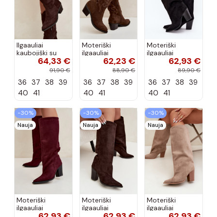
Ilgaauliai
Moteriški
Moteriški
kaubojiški su
ilgaauliai
ilgaauliai
64,33 €
62,23 €
62,93 €
kulniukais
kaubojiški su
įsispiriami su
šokolado
kulniukais
kulniukais iš
91,90 €
88,90 €
89,90 €
spalvos Hartley
šokolado
dirbtinės
36
37
38
39
36
37
38
39
36
37
38
39
spalvos Betina
zomšos juodos
spalvos Carmina
40
41
40
41
40
41
−30%
−30%
−30%
Nauja
Nauja
Nauja
Moteriški
Moteriški
Moteriški
ilgaauliai
ilgaauliai
ilgaauliai
62,93 €
62,93 €
62,93 €
įsispiriami su
įsispiriami su
įsispiriami su