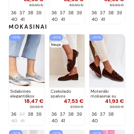
kulniukais iš
kulniukais iš
kulniukais iš
89,90 €
89,90 €
89,90 €
dirbtinės
dirbtinės
dirbtinės
36
37
38
39
36
37
38
39
36
37
38
39
zomšos bordo
zomšos
zomšos smėlio
spalvos Carmina
šokolado
spalvos Carmina
40
41
40
41
40
41
spalvos...
MOKASINAI
−10%
−30%
−30%
Nauja
Sidabrinės
Czekolado
Moteriški
elegantiškos
spalvos
mokasinai su
18,47 €
47,53 €
41,93 €
mokasinos su
moteriški
kutais,
cirkonių Banzao
mokasinai su
koralinės-
20,52 €
67,90 €
59,90 €
kutais ir
šokoladinės
36
37
38
39
36
37
38
39
36
37
38
auksinėmis
spalvos, Teressa
detalėmis Brenis
40
41
40
41
40
−30%
−30%
−30%