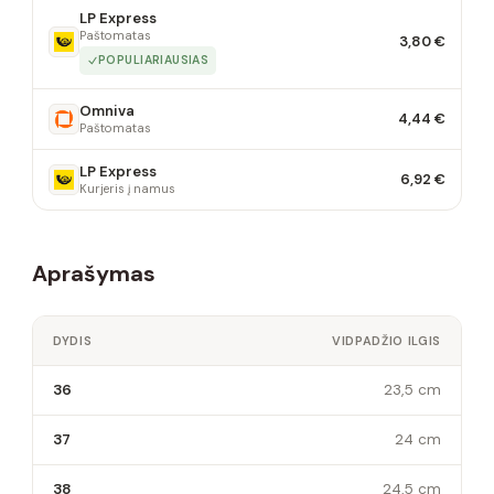
LP Express
Paštomatas
3,80 €
POPULIARIAUSIAS
Omniva
4,44 €
Paštomatas
LP Express
6,92 €
Kurjeris į namus
Aprašymas
DYDIS
VIDPADŽIO ILGIS
36
23,5 cm
37
24 cm
38
24,5 cm