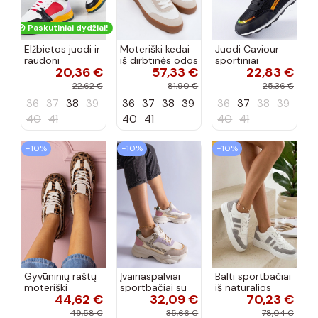
Paskutiniai dydžiai!
Elžbietos juodi ir
Moteriški kedai
Juodi Caviour
raudoni
iš dirbtinės odos
sportiniai
20,36 €
57,33 €
22,83 €
aukštakulniai
Big Star
sportbačiai
sportbačiai
TT274310 baltos
22,62 €
81,90 €
25,36 €
spalvos
36
37
38
39
36
37
38
39
36
37
38
39
40
41
40
41
40
41
−10%
−10%
−10%
Gyvūninių raštų
Įvairiaspalviai
Balti sportbačiai
moteriški
sportbačiai su
iš natūralios
44,62 €
32,09 €
70,23 €
sportbačiai ant
blizgučiais
odos Cambell
storos
Clorinda
49,58 €
35,66 €
78,04 €