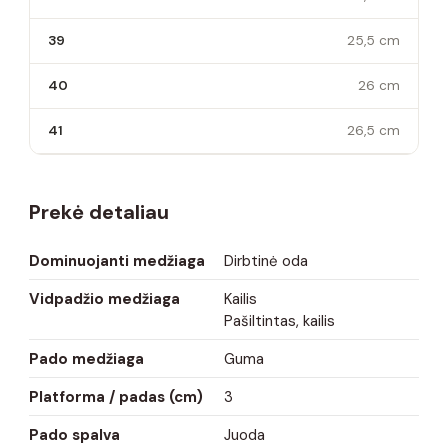
39
25,5 cm
40
26 cm
41
26,5 cm
Prekė detaliau
Dominuojanti medžiaga
Dirbtinė oda
Vidpadžio medžiaga
Kailis
Pašiltintas, kailis
Pado medžiaga
Guma
Platforma / padas (cm)
3
Pado spalva
Juoda