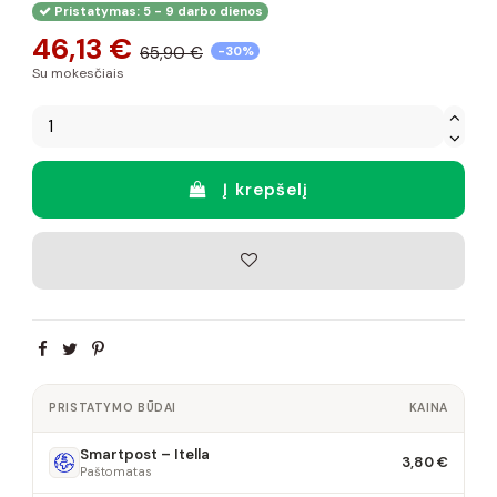
Pristatymas: 5 - 9 darbo dienos
46,13 €
65,90 €
-30%
Su mokesčiais
Į krepšelį
PRISTATYMO BŪDAI
KAINA
Smartpost – Itella
3,80 €
Paštomatas