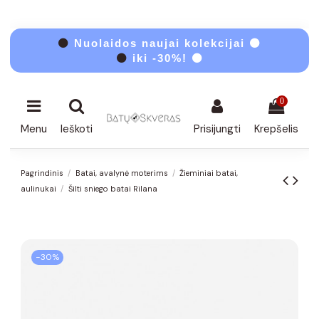
⚫
Nuolaidos naujai kolekcijai ⚫
⚫
iki -30%! ⚫
0
Menu
Ieškoti
Prisijungti
Krepšelis
Pagrindinis
Batai, avalynė moterims
Žieminiai batai,
aulinukai
Šilti sniego batai Rilana
−30%