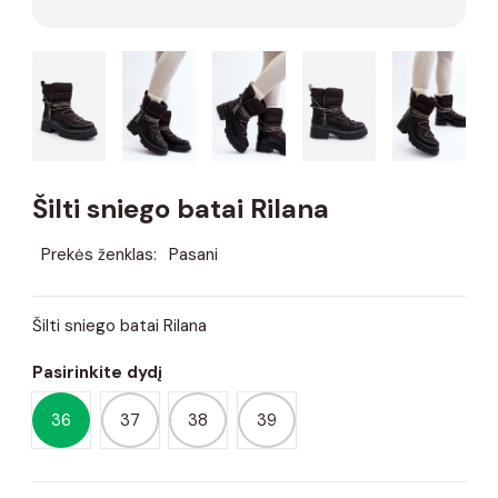
Šilti sniego batai Rilana
Prekės ženklas:
Pasani
Šilti sniego batai Rilana
Pasirinkite dydį
36
37
38
39