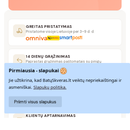
GREITAS PRISTATYMAS
Pristatome visoje Lietuvoje per 3–9 d. d.
14 DIENŲ GRĄŽINIMAS
Paprastas grąžinimas paštomatais su pinigų
grąžinimo garantija
Pirmiausia - slapukai
Jie užtikrina, kad BatųSkveras.lt veiktų nepriekaištingai ir
SAUGUS MOKĖJIMAS
asmeniškai.
Slapukų politika.
SSL šifravimas užtikrina aukščiausią jūsų duomenų
saugumo lygį
Priimti visus slapukus
KLIENTŲ APTARNAVIMAS
Rašykite mums
info@batuskveras.lt