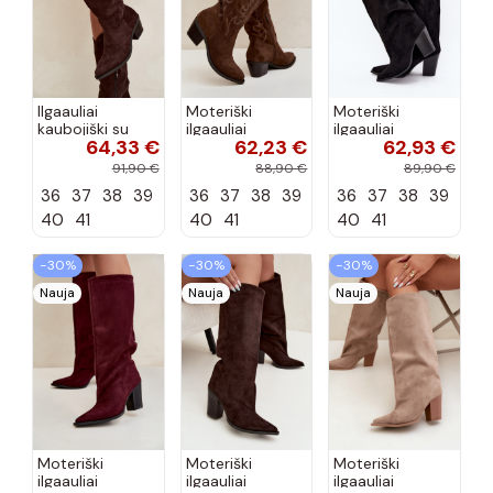
Ilgaauliai
Moteriški
Moteriški
kaubojiški su
ilgaauliai
ilgaauliai
64,33 €
62,23 €
62,93 €
kulniukais
kaubojiški su
įsispiriami su
šokolado
kulniukais
kulniukais iš
91,90 €
88,90 €
89,90 €
spalvos Hartley
šokolado
dirbtinės
36
37
38
39
36
37
38
39
36
37
38
39
spalvos Betina
zomšos juodos
spalvos Carmina
40
41
40
41
40
41
−30%
−30%
−30%
Nauja
Nauja
Nauja
Moteriški
Moteriški
Moteriški
ilgaauliai
ilgaauliai
ilgaauliai