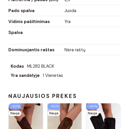
Pado spalva
Juoda
Vidinis pašiltinimas
Yra
Spalva
Dominuojantis raštas
Nėra raštų
Kodas
ML282 BLACK
Yra sandėlyje
1 Vienetas
NAUJAUSIOS PREKĖS
−30%
−30%
−30%
Nauja
Nauja
Nauja