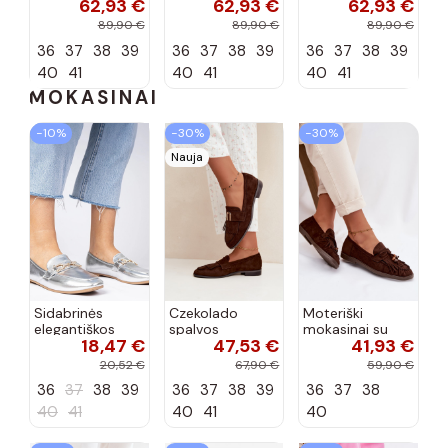
62,93 €
62,93 €
62,93 €
įsispiriami su
įsispiriami su
įsispiriami su
kulniukais iš
kulniukais iš
kulniukais iš
89,90 €
89,90 €
89,90 €
dirbtinės
dirbtinės
dirbtinės
36
37
38
39
36
37
38
39
36
37
38
39
zomšos bordo
zomšos
zomšos smėlio
spalvos Carmina
šokolado
spalvos Carmina
40
41
40
41
40
41
spalvos...
MOKASINAI
−10%
−30%
−30%
Nauja
Sidabrinės
Czekolado
Moteriški
elegantiškos
spalvos
mokasinai su
18,47 €
47,53 €
41,93 €
mokasinos su
moteriški
kutais,
cirkonių Banzao
mokasinai su
koralinės-
20,52 €
67,90 €
59,90 €
kutais ir
šokoladinės
36
37
38
39
36
37
38
39
36
37
38
auksinėmis
spalvos, Teressa
detalėmis Brenis
40
41
40
41
40