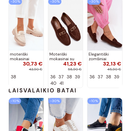
−30%
−30%
−30%
moteriški
Moteriški
Elegantiški
mokasinai
mokasinai su
zomšiniai
30,73 €
41,23 €
32,13 €
dirbtinės odos
sagtimis
mokasinai
su tviskančiomis
šokolado
šokolado
43,90 €
58,90 €
45,90 €
akutėmis smėlio
spalvos Belinae
spalvos Lenvie
38
36
37
38
39
36
37
38
39
spalvos INilamla
40
41
LAISVALAIKIO BATAI
−10%
−30%
−10%