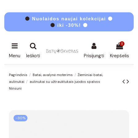
⚫
Nuolaidos naujai kolekcijai ⚫
⚫
iki -30%! ⚫
0
Menu
Ieškoti
Prisijungti
Krepšelis
Pagrindinis
Batai, avalynė moterims
Žieminiai batai,
aulinukai
aulinukai su užtrauktukais juodos spalvos
Ninsuni
−30%