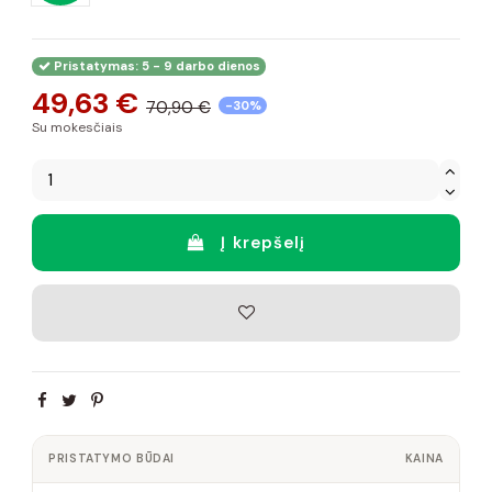
Pristatymas: 5 - 9 darbo dienos
49,63 €
70,90 €
-30%
Su mokesčiais
Į krepšelį
PRISTATYMO BŪDAI
KAINA