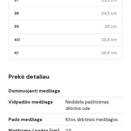
37
23,5 cm
38
24,5 cm
39
25 cm
40
25,5 cm
41
26,5 cm
Prekė detaliau
Dominuojanti medžiaga
Vidpadžio medžiaga
Nedidelis pašiltinimas
dirbtinė oda
Pado medžiaga
Kitos dirbtinės medžiagos
Platforma / padas (cm)
2,5