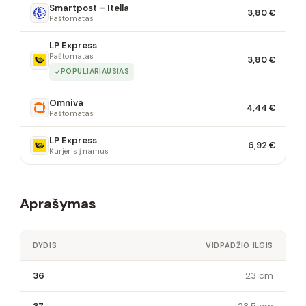
Smartpost – Itella
3,80 €
Paštomatas
LP Express
Paštomatas
3,80 €
POPULIARIAUSIAS
Omniva
4,44 €
Paštomatas
LP Express
6,92 €
Kurjeris į namus
Aprašymas
DYDIS
VIDPADŽIO ILGIS
36
23 cm