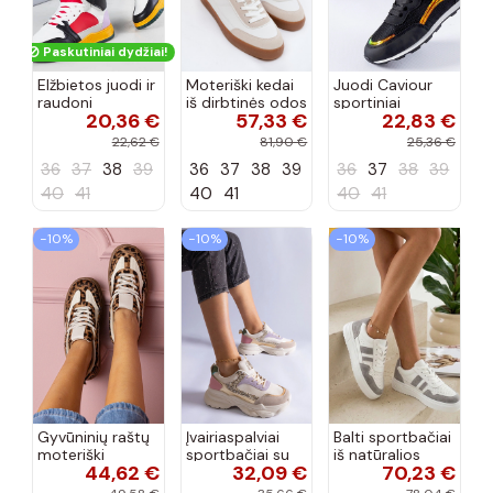
Paskutiniai dydžiai!
Elžbietos juodi ir
Moteriški kedai
Juodi Caviour
raudoni
iš dirbtinės odos
sportiniai
20,36 €
57,33 €
22,83 €
aukštakulniai
Big Star
sportbačiai
sportbačiai
TT274310 baltos
22,62 €
81,90 €
25,36 €
spalvos
36
37
38
39
36
37
38
39
36
37
38
39
40
41
40
41
40
41
−10%
−10%
−10%
Gyvūninių raštų
Įvairiaspalviai
Balti sportbačiai
moteriški
sportbačiai su
iš natūralios
44,62 €
32,09 €
70,23 €
sportbačiai ant
blizgučiais
odos Cambell
storos
Clorinda