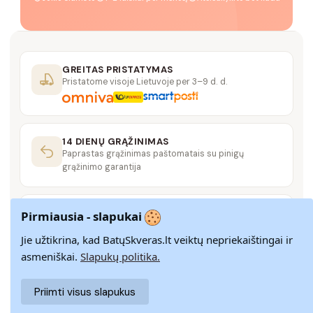
GREITAS PRISTATYMAS
Pristatome visoje Lietuvoje per 3–9 d. d.
14 DIENŲ GRĄŽINIMAS
Paprastas grąžinimas paštomatais su pinigų
grąžinimo garantija
SAUGUS MOKĖJIMAS
Pirmiausia - slapukai
SSL šifravimas užtikrina aukščiausią jūsų duomenų
saugumo lygį
Jie užtikrina, kad BatųSkveras.lt veiktų nepriekaištingai ir
asmeniškai.
Slapukų politika.
KLIENTŲ APTARNAVIMAS
Priimti visus slapukus
Rašykite mums
info@batuskveras.lt