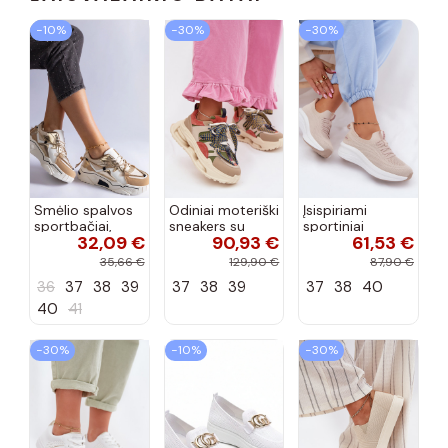
−10%
−30%
−30%
Smėlio spalvos
Odiniai moteriški
Įsispiriami
sportbačiai,
sneakers su
sportiniai
32,09 €
90,93 €
61,53 €
dekoruoti Valdez
platforma D&A
bateliai Kobbo
cirkonio virvele
CR61-3133
102425 smėlio
35,66 €
129,90 €
87,90 €
smėlio spalvos
spalvos
36
37
38
39
37
38
39
37
38
40
40
41
−30%
−10%
−30%