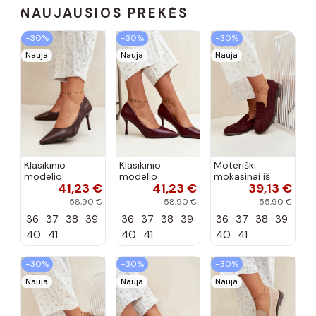
NAUJAUSIOS PREKĖS
−30%
−30%
−30%
Nauja
Nauja
Nauja
Klasikinio
Klasikinio
Moteriški
modelio
modelio
mokasinai iš
41,23 €
41,23 €
39,13 €
aukštakulniai
aukštakulniai
dirbtinės
bateliai iš
bateliai iš
zomšos, bordo
58,90 €
58,90 €
55,90 €
dirbtinės odos,
dirbtinės odos,
spalvos Laisie
36
37
38
39
36
37
38
39
36
37
38
39
šokolado
bordo spalvos
spalvos Nesha
Nesha
40
41
40
41
40
41
−30%
−30%
−30%
Nauja
Nauja
Nauja