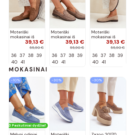
Moteriški
Moteriški
Moteriški
mokasinai iš
mokasinai iš
mokasinai iš
39,13 €
39,13 €
39,13 €
dirbtinės
dirbtinės
dirbtinės
zomšos, rudos
zomšos, molio
zomšos, smėlio
55,90 €
55,90 €
55,90 €
spalvos Laisie
spalvos Laisie
spalvos Laisie
36
37
38
39
36
37
38
39
36
37
38
39
40
41
40
41
40
41
MOKASINAI
−10%
−30%
−30%
Paskutiniai dydžiai!
Mėlyni odiniai
Moteriški
Zazoo 20170