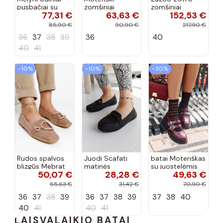
pusbačiai su
zomšiniai
zomšiniai
77,31 €
63,63 €
152,53 €
dekoratyvine
mokasinai
bateliai su
sagtimi Taija
Demela mėlynos
kulniukais smėlio
85,90 €
90,90 €
217,90 €
spalvos
spalvos
36
37
38
39
36
40
40
41
−10%
−10%
−30%
Rudos spalvos
Juodi Scafati
batai Moteriškas
blizgūs Mebrat
matinės
su juostelėmis
50,07 €
28,28 €
49,63 €
bateliai
apdailos bateliai
su lako efektu
bordo spalvos
55,63 €
31,42 €
70,90 €
Terione
36
37
38
39
36
37
38
39
37
38
40
40
41
40
41
LAISVALAIKIO BATAI