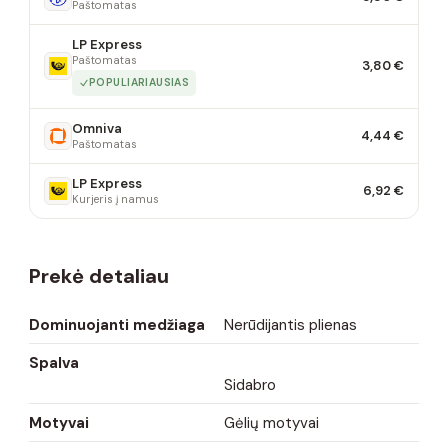
Paštomatas
LP Express
Paštomatas
3,80 €
POPULIARIAUSIAS
Omniva
4,44 €
Paštomatas
LP Express
6,92 €
Kurjeris į namus
Prekė detaliau
Dominuojanti medžiaga
Nerūdijantis plienas
Spalva
Sidabro
Motyvai
Gėlių motyvai