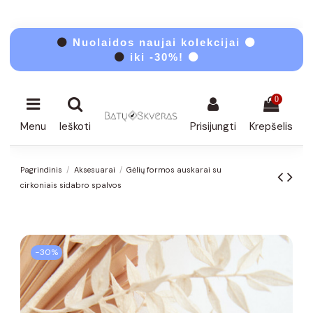
⚫
Nuolaidos naujai kolekcijai ⚫
⚫
iki -30%! ⚫
0
Menu
Ieškoti
Prisijungti
Krepšelis
Pagrindinis
Aksesuarai
Gėlių formos auskarai su
cirkoniais sidabro spalvos
−30%