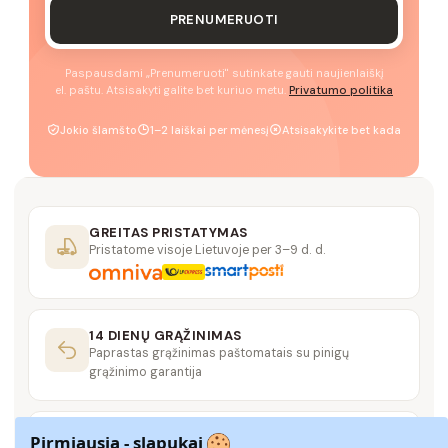
PRENUMERUOTI
Paspausdami „Prenumeruoti" sutinkate gauti naujienlaiškį
el. paštu. Atsisakyti galite bet kuriuo metu.
Privatumo politika
Jokio šlamšto
1–2 laiškai per mėnesį
Atsisakykite bet kada
GREITAS PRISTATYMAS
Pristatome visoje Lietuvoje per 3–9 d. d.
14 DIENŲ GRĄŽINIMAS
Paprastas grąžinimas paštomatais su pinigų
grąžinimo garantija
SAUGUS MOKĖJIMAS
Pirmiausia - slapukai