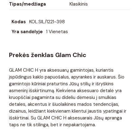
Tipas/medžiaga
Klasikinis
Kodas
KOL.SIL/1221-398
Yra sandėlyje
1 Vienetas
Prekės ženklas Glam Chic
GLAM CHIC H yra aksesuarų gamintojas, kuriantis
įspūdingus kaklo papuošalus, apyrankes ir auskarus. Šio
gamintojo kūriniai praturtins Jūsų stilių ir išryškins
asmeninį išskirtinumą. Kiekviena aksesuaro detalė yra
kruopščiai pagaminta su dideliu dėmesiu į smulkias
detales, akcentus ir šiuolaikines mados tendencijas,
dizainus, leidžiant kiekvienam klientui jaustis ypatingai ir
išskirtinai. Su GLAM CHIC H aksesuarais Jūsų apranga
taps ne tik stilinga, bet ir nepakartojama.