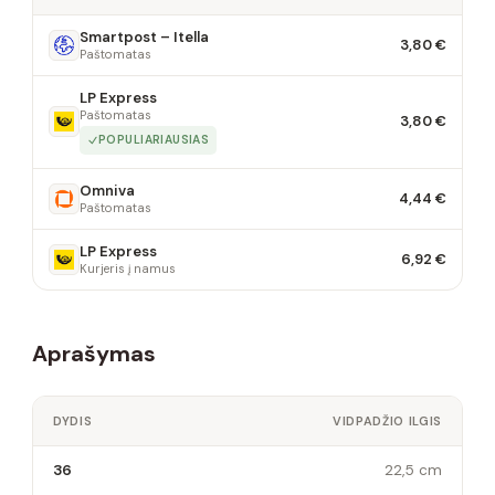
Smartpost – Itella
3,80 €
Paštomatas
LP Express
Paštomatas
3,80 €
POPULIARIAUSIAS
Omniva
4,44 €
Paštomatas
LP Express
6,92 €
Kurjeris į namus
Aprašymas
DYDIS
VIDPADŽIO ILGIS
36
22,5 cm