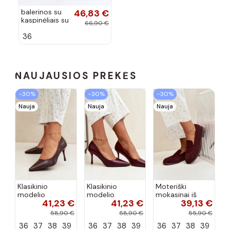
balerinos su
46,83 €
kaspinėliais su
66,90 €
kniedėmis
36
juodos
spalvos Mavis
NAUJAUSIOS PREKĖS
−30%
−30%
−30%
Nauja
Nauja
Nauja
Klasikinio
Klasikinio
Moteriški
modelio
modelio
mokasinai iš
41,23 €
41,23 €
39,13 €
aukštakulniai
aukštakulniai
dirbtinės
bateliai iš
bateliai iš
zomšos, bordo
58,90 €
58,90 €
55,90 €
dirbtinės odos,
dirbtinės odos,
spalvos Laisie
36
37
38
39
36
37
38
39
36
37
38
39
šokolado
bordo spalvos