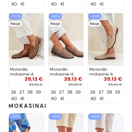
spalvos Nesha
Nesha
40
41
40
41
40
41
−30%
−30%
−30%
Nauja
Nauja
Nauja
Moteriški
Moteriški
Moteriški
mokasinai iš
mokasinai iš
mokasinai iš
39,13 €
39,13 €
39,13 €
dirbtinės
dirbtinės
dirbtinės
zomšos, rudos
zomšos, molio
zomšos, smėlio
55,90 €
55,90 €
55,90 €
spalvos Laisie
spalvos Laisie
spalvos Laisie
36
37
38
39
36
37
38
39
36
37
38
39
40
41
40
41
40
41
MOKASINAI
−10%
−30%
−30%