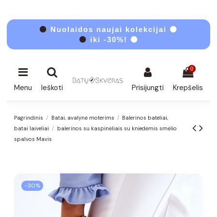
⚫
Nuolaidos naujai kolekcijai ⚫
⚫
iki -30%! ⚫
0
Menu
Ieškoti
Prisijungti
Krepšelis
Pagrindinis
Batai, avalynė moterims
Balerinos bateliai,
batai laiveliai
balerinos su kaspinėliais su kniedėmis smėlio
spalvos Mavis
−30%