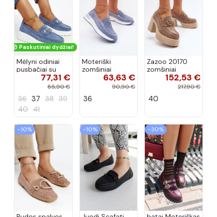
Paskutiniai dydžiai!
Mėlyni odiniai
Moteriški
Zazoo 20170
pusbačiai su
zomšiniai
zomšiniai
77,31 €
63,63 €
152,53 €
dekoratyvine
mokasinai
bateliai su
sagtimi Taija
Demela mėlynos
kulniukais smėlio
85,90 €
90,90 €
217,90 €
spalvos
spalvos
36
37
38
39
36
40
40
41
−10%
−10%
−30%
Rudos spalvos
Juodi Scafati
batai Moteriškas