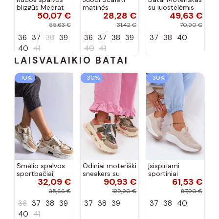
blizgūs Mebrat
matinės
su juostelėmis
50,07 €
28,28 €
49,63 €
bateliai
apdailos bateliai
su lako efektu
bordo spalvos
55,63 €
31,42 €
70,90 €
Terione
36
37
38
39
36
37
38
39
37
38
40
40
41
40
41
LAISVALAIKIO BATAI
−10%
−30%
−30%
Smėlio spalvos
Odiniai moteriški
Įsispiriami
sportbačiai,
sneakers su
sportiniai
32,09 €
90,93 €
61,53 €
dekoruoti Valdez
platforma D&A
bateliai Kobbo
cirkonio virvele
CR61-3133
102425 smėlio
35,66 €
129,90 €
87,90 €
smėlio spalvos
spalvos
36
37
38
39
37
38
39
37
38
40
40
41