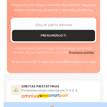
Prisijunkite prie mūsų ir niekada nepraleiskite naujausių
mados tendencijų, įkvėpimo ir specialių pasiūlymų.
PRENUMERUOTI
Paspausdami „Prenumeruoti" sutinkate gauti naujienlaiškį
el. paštu. Atsisakyti galite bet kuriuo metu.
Privatumo politika
Jokio šlamšto
1–2 laiškai per mėnesį
Atsisakykite bet kada
GREITAS PRISTATYMAS
Pristatome visoje Lietuvoje per 3–9 d. d.