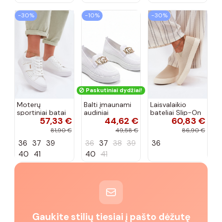
−30%
−10%
−30%
Paskutiniai dydžiai!
Moterų
Balti įmaunami
Laisvalaikio
sportiniai batai
audiniai
bateliai Slip-On
57,33 €
44,62 €
60,83 €
su ažūro
sportbačiai su
Big Star
elementais Big
sagtele
RR274721 smėlio
81,90 €
49,58 €
86,90 €
Star TT274291
Catherine
spalvos
36
37
39
36
37
38
39
36
baltos spalvos
40
41
40
41
Gaukite stilių tiesiai į pašto dėžutę