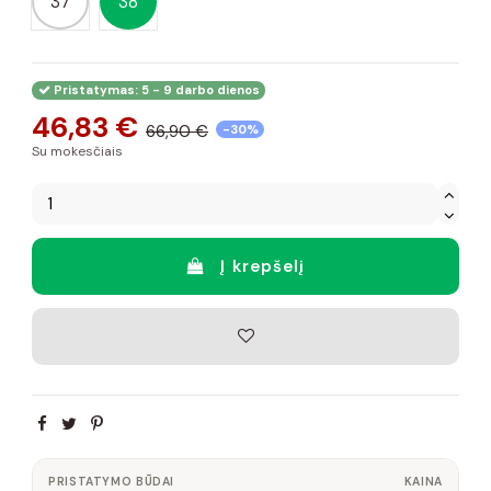
37
38
Pristatymas: 5 - 9 darbo dienos
46,83 €
66,90 €
-30%
Su mokesčiais
Į krepšelį
PRISTATYMO BŪDAI
KAINA