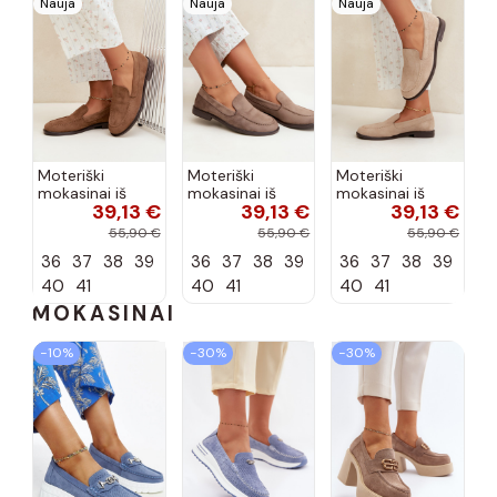
Nauja
Nauja
Nauja
Moteriški
Moteriški
Moteriški
mokasinai iš
mokasinai iš
mokasinai iš
39,13 €
39,13 €
39,13 €
dirbtinės
dirbtinės
dirbtinės
zomšos, rudos
zomšos, molio
zomšos, smėlio
55,90 €
55,90 €
55,90 €
spalvos Laisie
spalvos Laisie
spalvos Laisie
36
37
38
39
36
37
38
39
36
37
38
39
40
41
40
41
40
41
MOKASINAI
−10%
−30%
−30%