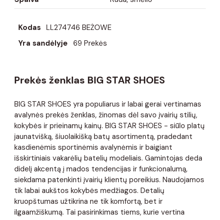
Kodas
LL274746 BEŻOWE
Yra sandėlyje
69 Prekės
Prekės ženklas BIG STAR SHOES
BIG STAR SHOES yra populiarus ir labai gerai vertinamas
avalynės prekės ženklas, žinomas dėl savo įvairių stilių,
kokybės ir prieinamų kainų. BIG STAR SHOES - siūlo platų
jaunatvišką, šiuolaikišką batų asortimentą, pradedant
kasdienėmis sportinėmis avalynėmis ir baigiant
išskirtiniais vakarėlių batelių modeliais. Gamintojas deda
didelį akcentą į mados tendencijas ir funkcionalumą,
siekdama patenkinti įvairių klientų poreikius. Naudojamos
tik labai aukštos kokybės medžiagos. Detalių
kruopštumas užtikrina ne tik komfortą, bet ir
ilgaamžiškumą. Tai pasirinkimas tiems, kurie vertina