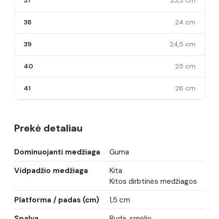
37
23,5 cm
38
24 cm
39
24,5 cm
40
25 cm
41
26 cm
Prekė detaliau
Dominuojanti medžiaga
Guma
Vidpadžio medžiaga
Kita
Kitos dirbtinės medžiagos
Platforma / padas (cm)
1,5 cm
Spalva
Ruda, smėlio