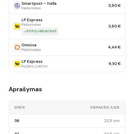
Smartpost – Itella
3,80 €
Paštomatas
LP Express
Paštomatas
3,80 €
POPULIARIAUSIAS
Omniva
4,44 €
Paštomatas
LP Express
6,92 €
Kurjeris į namus
Aprašymas
DYDIS
VIDPADŽIO ILGIS
36
22,5 cm