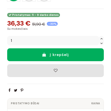
Pristatymas: 5 - 9 darbo dienos
36,33 €
51,90 €
-30%
Su mokesčiais
Į krepšelį
PRISTATYMO BŪDAI
KAINA