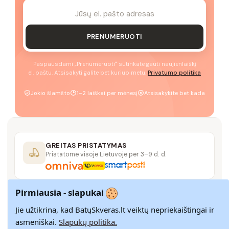
PRENUMERUOTI
Paspausdami „Prenumeruoti" sutinkate gauti naujienlaiškį
el. paštu. Atsisakyti galite bet kuriuo metu.
Privatumo politika
Jokio šlamšto
1–2 laiškai per mėnesį
Atsisakykite bet kada
GREITAS PRISTATYMAS
Pristatome visoje Lietuvoje per 3–9 d. d.
Pirmiausia - slapukai
14 DIENŲ GRĄŽINIMAS
Paprastas grąžinimas paštomatais su pinigų
Jie užtikrina, kad BatųSkveras.lt veiktų nepriekaištingai ir
grąžinimo garantija
asmeniškai.
Slapukų politika.