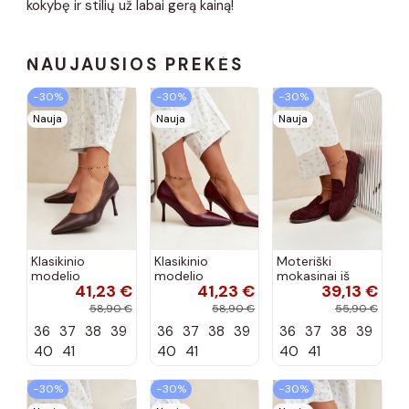
kokybę ir stilių už labai gerą kainą!
NAUJAUSIOS PREKĖS
−30%
−30%
−30%
Nauja
Nauja
Nauja
Klasikinio
Klasikinio
Moteriški
modelio
modelio
mokasinai iš
41,23 €
41,23 €
39,13 €
aukštakulniai
aukštakulniai
dirbtinės
bateliai iš
bateliai iš
zomšos, bordo
58,90 €
58,90 €
55,90 €
dirbtinės odos,
dirbtinės odos,
spalvos Laisie
36
37
38
39
36
37
38
39
36
37
38
39
šokolado
bordo spalvos
spalvos Nesha
Nesha
40
41
40
41
40
41
−30%
−30%
−30%