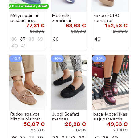
Paskutiniai dydžiai!
Mėlyni odiniai
Moteriški
Zazoo 20170
pusbačiai su
zomšiniai
zomšiniai
77,31 €
63,63 €
152,53 €
dekoratyvine
mokasinai
bateliai su
sagtimi Taija
Demela mėlynos
kulniukais smėlio
85,90 €
90,90 €
217,90 €
spalvos
spalvos
36
37
38
39
36
40
40
41
−10%
−10%
−30%
Rudos spalvos
Juodi Scafati
batai Moteriškas
blizgūs Mebrat
matinės
su juostelėmis
50,07 €
28,28 €
49,63 €
bateliai
apdailos bateliai
su lako efektu
bordo spalvos
55,63 €
31,42 €
70,90 €
Terione
36
37
38
39
36
37
38
39
37
38
40