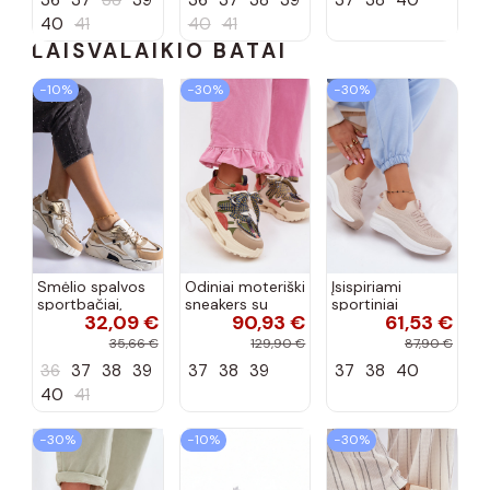
40
41
40
41
LAISVALAIKIO BATAI
−10%
−30%
−30%
Smėlio spalvos
Odiniai moteriški
Įsispiriami
sportbačiai,
sneakers su
sportiniai
32,09 €
90,93 €
61,53 €
dekoruoti Valdez
platforma D&A
bateliai Kobbo
cirkonio virvele
CR61-3133
102425 smėlio
35,66 €
129,90 €
87,90 €
smėlio spalvos
spalvos
36
37
38
39
37
38
39
37
38
40
40
41
−30%
−10%
−30%