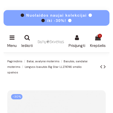
⚫
Nuolaidos naujai kolekcijai ⚫
⚫
iki -30%! ⚫
0
Menu
Ieškoti
Prisijungti
Krepšelis
Pagrindinis
Batai, avalynė moterims
Basutės, sandalai
moterims
Lengvos basutės Big Star LL274746 smėlio
spalvos
−30%