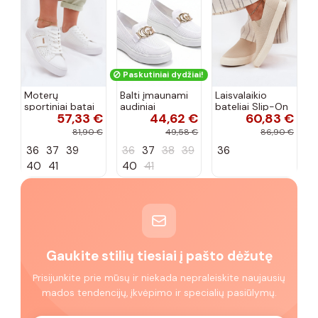
Paskutiniai dydžiai!
Moterų
Balti įmaunami
Laisvalaikio
sportiniai batai
audiniai
bateliai Slip-On
57,33 €
44,62 €
60,83 €
su ažūro
sportbačiai su
Big Star
elementais Big
sagtele
RR274721 smėlio
81,90 €
49,58 €
86,90 €
Star TT274291
Catherine
spalvos
36
37
39
36
37
38
39
36
baltos spalvos
40
41
40
41
Gaukite stilių tiesiai į pašto dėžutę
Prisijunkite prie mūsų ir niekada nepraleiskite naujausių
mados tendencijų, įkvėpimo ir specialių pasiūlymų.