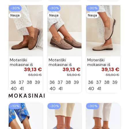
−30%
−30%
−30%
Nauja
Nauja
Nauja
Moteriški
Moteriški
Moteriški
mokasinai iš
mokasinai iš
mokasinai iš
39,13 €
39,13 €
39,13 €
dirbtinės
dirbtinės
dirbtinės
zomšos, rudos
zomšos, molio
zomšos, smėlio
55,90 €
55,90 €
55,90 €
spalvos Laisie
spalvos Laisie
spalvos Laisie
36
37
38
39
36
37
38
39
36
37
38
39
40
41
40
41
40
41
MOKASINAI
−10%
−30%
−30%