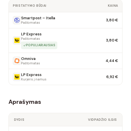
PRISTATYMO BŪDAI
KAINA
Smartpost – Itella
3,80 €
Paštomatas
LP Express
Paštomatas
3,80 €
POPULIARIAUSIAS
Omniva
4,44 €
Paštomatas
LP Express
6,92 €
Kurjeris į namus
Aprašymas
DYDIS
VIDPADŽIO ILGIS