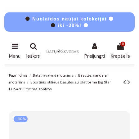
⚫
Nuolaidos naujai kolekcijai ⚫
⚫
iki -30%! ⚫
0
Menu
Ieškoti
Prisijungti
Krepšelis
Pagrindinis
Batai, avalynė moterims
Basutės, sandalai
moterims
Sportinio stiliaus basutės su platforma Big Star
LL274788 rožinės spalvos
−30%