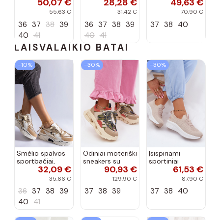
50,07 €
28,28 €
49,63 €
bateliai
apdailos bateliai
su lako efektu
bordo spalvos
55,63 €
31,42 €
70,90 €
Terione
36
37
38
39
36
37
38
39
37
38
40
40
41
40
41
LAISVALAIKIO BATAI
−10%
−30%
−30%
Smėlio spalvos
Odiniai moteriški
Įsispiriami
sportbačiai,
sneakers su
sportiniai
32,09 €
90,93 €
61,53 €
dekoruoti Valdez
platforma D&A
bateliai Kobbo
cirkonio virvele
CR61-3133
102425 smėlio
35,66 €
129,90 €
87,90 €
smėlio spalvos
spalvos
36
37
38
39
37
38
39
37
38
40
40
41