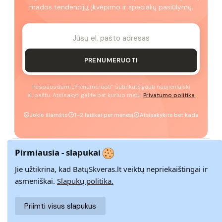
mados tendencijų, įkvėpimo ir specialių pasiūlymų.
PRENUMERUOTI
Paspausdami „Prenumeruoti" sutinkate gauti naujienlaiškį
el. paštu. Atsisakyti galite bet kuriuo metu.
Privatumo politika
Jokio šlamšto
1–2 laiškai per mėnesį
Atsisakykite bet kada
Pirmiausia - slapukai
GREITAS PRISTATYMAS
Jie užtikrina, kad BatųSkveras.lt veiktų nepriekaištingai ir
Pristatome visoje Lietuvoje per 3–9 d. d.
asmeniškai.
Slapukų politika.
Priimti visus slapukus
14 DIENŲ GRĄŽINIMAS