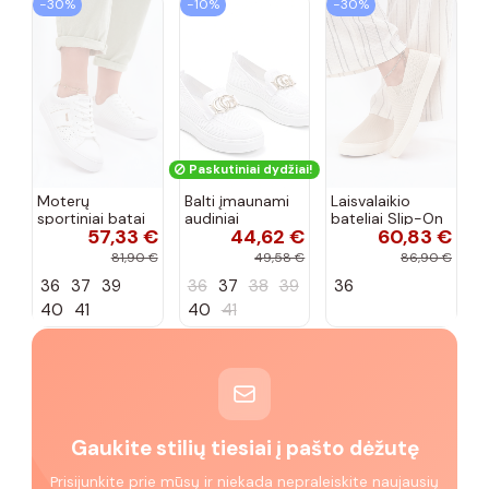
−30%
−10%
−30%
Paskutiniai dydžiai!
Moterų
Balti įmaunami
Laisvalaikio
sportiniai batai
audiniai
bateliai Slip-On
57,33 €
44,62 €
60,83 €
su ažūro
sportbačiai su
Big Star
elementais Big
sagtele
RR274721 smėlio
81,90 €
49,58 €
86,90 €
Star TT274291
Catherine
spalvos
36
37
39
36
37
38
39
36
baltos spalvos
40
41
40
41
Gaukite stilių tiesiai į pašto dėžutę
Prisijunkite prie mūsų ir niekada nepraleiskite naujausių