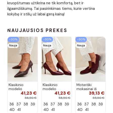
kruopštumas užtikrina ne tik komfortą, bet ir
ilgaamžiškumą. Tai pasirinkimas tiems, kurie vertina
kokybę ir stilių už labai gerą kainą!
NAUJAUSIOS PREKĖS
−30%
−30%
−30%
Nauja
Nauja
Nauja
Klasikinio
Klasikinio
Moteriški
modelio
modelio
mokasinai iš
41,23 €
41,23 €
39,13 €
aukštakulniai
aukštakulniai
dirbtinės
bateliai iš
bateliai iš
zomšos, bordo
58,90 €
58,90 €
55,90 €
dirbtinės odos,
dirbtinės odos,
spalvos Laisie
36
37
38
39
36
37
38
39
36
37
38
39
šokolado
bordo spalvos
spalvos Nesha
Nesha
40
41
40
41
40
41