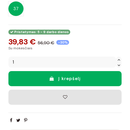
37
Pristatymas: 5 - 9 darbo dienos
39,83 €
56,90 €
-30%
Su mokesčiais
Į krepšelį