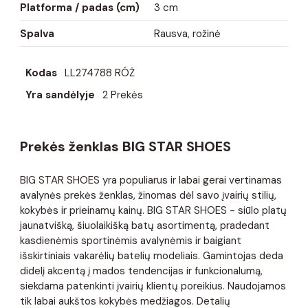
Platforma / padas (cm)
3 cm
Spalva
Rausva, rožinė
Kodas
LL274788 RÓŻ
Yra sandėlyje
2 Prekės
Prekės ženklas BIG STAR SHOES
BIG STAR SHOES yra populiarus ir labai gerai vertinamas
avalynės prekės ženklas, žinomas dėl savo įvairių stilių,
kokybės ir prieinamų kainų. BIG STAR SHOES - siūlo platų
jaunatvišką, šiuolaikišką batų asortimentą, pradedant
kasdienėmis sportinėmis avalynėmis ir baigiant
išskirtiniais vakarėlių batelių modeliais. Gamintojas deda
didelį akcentą į mados tendencijas ir funkcionalumą,
siekdama patenkinti įvairių klientų poreikius. Naudojamos
tik labai aukštos kokybės medžiagos. Detalių