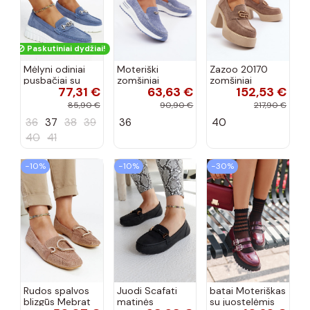
Paskutiniai dydžiai!
Mėlyni odiniai
Moteriški
Zazoo 20170
pusbačiai su
zomšiniai
zomšiniai
77,31 €
63,63 €
152,53 €
dekoratyvine
mokasinai
bateliai su
sagtimi Taija
Demela mėlynos
kulniukais smėlio
85,90 €
90,90 €
217,90 €
spalvos
spalvos
36
37
38
39
36
40
40
41
−10%
−10%
−30%
Rudos spalvos
Juodi Scafati
batai Moteriškas
blizgūs Mebrat
matinės
su juostelėmis