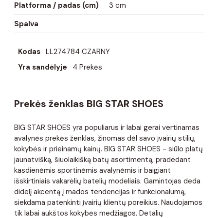
Platforma / padas (cm)
3 cm
Spalva
Kodas
LL274784 CZARNY
Yra sandėlyje
4 Prekės
Prekės ženklas BIG STAR SHOES
BIG STAR SHOES yra populiarus ir labai gerai vertinamas
avalynės prekės ženklas, žinomas dėl savo įvairių stilių,
kokybės ir prieinamų kainų. BIG STAR SHOES - siūlo platų
jaunatvišką, šiuolaikišką batų asortimentą, pradedant
kasdienėmis sportinėmis avalynėmis ir baigiant
išskirtiniais vakarėlių batelių modeliais. Gamintojas deda
didelį akcentą į mados tendencijas ir funkcionalumą,
siekdama patenkinti įvairių klientų poreikius. Naudojamos
tik labai aukštos kokybės medžiagos. Detalių