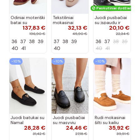
Paskutiniai dydžiai!
Odiniai moteriški
Tekstiliniai
Juodi pusbačiai
batai su
mokasinai
su įspaudu ir
137,83 €
32,13 €
20,10 €
siūlėmis, pilies
smėlio spalvos
kvadratiniu
tipo, Artiker
Selisa
priekiu Kerawa
196,90 €
45,90 €
22,34 €
57C2116, bordo
36
37
38
39
37
38
39
36
37
38
39
spalvos
40
41
40
40
41
−10%
−10%
−10%
Juodi batukai su
Juodi pusbačiai
Rudi mokasinai
Namal
su masyviu
šilti su kailiu
28,28 €
24,46 €
35,92 €
dekoracija
padu Teska
Loafy
31,42 €
27,18 €
39,91 €