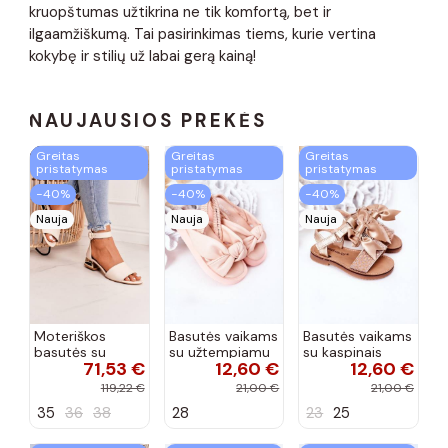
kruopštumas užtikrina ne tik komfortą, bet ir
ilgaamžiškumą. Tai pasirinkimas tiems, kurie vertina
kokybę ir stilių už labai gerą kainą!
NAUJAUSIOS PREKĖS
Greitas
Greitas
Greitas
pristatymas
pristatymas
pristatymas
−40%
−40%
−40%
Nauja
Nauja
Nauja
Moteriškos
Basutės vaikams
Basutės vaikams
basutės su
su užtempiamu
su kaspinais
71,53 €
12,60 €
12,60 €
aukso spalvos
užsegimu
aukso spalvos
kulniukais Laura
rožinės spalvos
119,22 €
21,00 €
21,00 €
Messi smėlio
35
36
38
28
23
25
spalvos