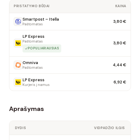
PRISTATYMO BŪDAI
KAINA
Smartpost – Itella
3,80 €
Paštomatas
LP Express
Paštomatas
3,80 €
POPULIARIAUSIAS
Omniva
4,44 €
Paštomatas
LP Express
6,92 €
Kurjeris į namus
Aprašymas
DYDIS
VIDPADŽIO ILGIS