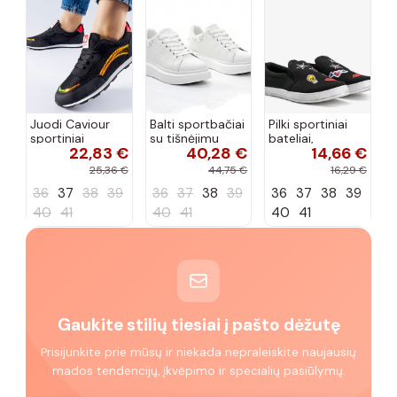
Juodi Caviour
Balti sportbačiai
Pilki sportiniai
sportiniai
su tišnėjimu
bateliai,
22,83 €
40,28 €
14,66 €
sportbačiai
Peyton
„Justice"
25,36 €
44,75 €
16,29 €
36
37
38
39
36
37
38
39
36
37
38
39
40
41
40
41
40
41
Gaukite stilių tiesiai į pašto dėžutę
Prisijunkite prie mūsų ir niekada nepraleiskite naujausių
mados tendencijų, įkvėpimo ir specialių pasiūlymų.