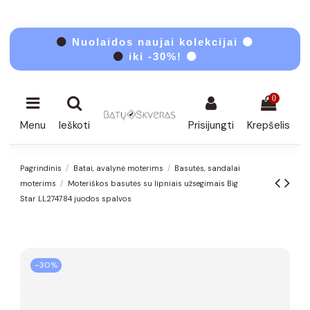
⚫
Nuolaidos naujai kolekcijai ⚫
⚫
iki -30%! ⚫
0
Menu
Ieškoti
Prisijungti
Krepšelis
Pagrindinis
Batai, avalynė moterims
Basutės, sandalai
moterims
Moteriškos basutės su lipniais užsegimais Big
Star LL274784 juodos spalvos
−30%