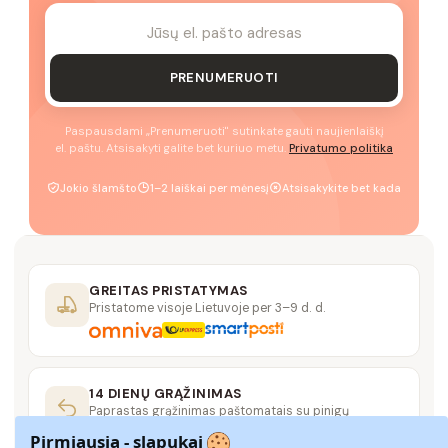
PRENUMERUOTI
Paspausdami „Prenumeruoti" sutinkate gauti naujienlaiškį
el. paštu. Atsisakyti galite bet kuriuo metu.
Privatumo politika
Jokio šlamšto
1–2 laiškai per mėnesį
Atsisakykite bet kada
GREITAS PRISTATYMAS
Pristatome visoje Lietuvoje per 3–9 d. d.
14 DIENŲ GRĄŽINIMAS
Paprastas grąžinimas paštomatais su pinigų
grąžinimo garantija
Pirmiausia - slapukai