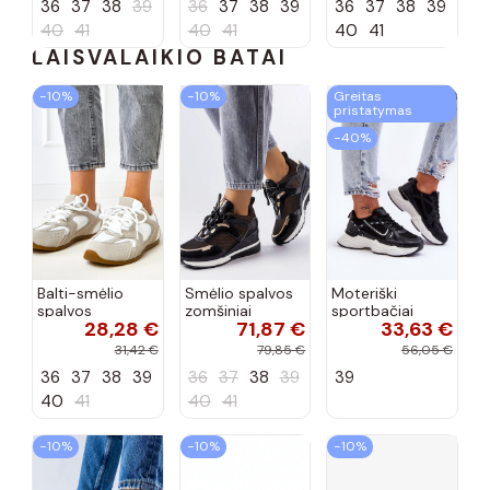
36
37
38
39
36
37
38
39
36
37
38
39
40
41
40
41
40
41
LAISVALAIKIO BATAI
−10%
−10%
Greitas
pristatymas
−40%
Balti-smėlio
Smėlio spalvos
Moteriški
spalvos
zomšiniai
sportbačiai
28,28 €
71,87 €
33,63 €
sportiniai
sportiniai
juodos spalvos
bateliai su
bateliai, „Karino"
Feluci
31,42 €
79,85 €
56,05 €
dvigubu raišteliu
36
37
38
39
36
37
38
39
39
Casey
40
41
40
41
−10%
−10%
−10%