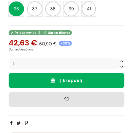
36
37
38
39
41
Pristatymas: 5 - 9 darbo dienos
42,63 €
60,90 €
-30%
Su mokesčiais
Į krepšelį