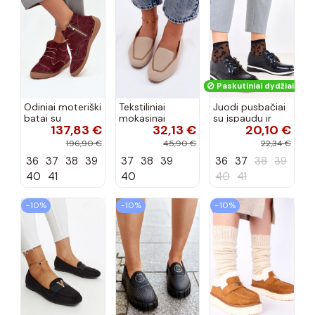
Paskutiniai dydžiai!
Odiniai moteriški
Tekstiliniai
Juodi pusbačiai
batai su
mokasinai
su įspaudu ir
137,83 €
32,13 €
20,10 €
siūlėmis, pilies
smėlio spalvos
kvadratiniu
tipo, Artiker
Selisa
priekiu Kerawa
196,90 €
45,90 €
22,34 €
57C2116, bordo
36
37
38
39
37
38
39
36
37
38
39
spalvos
40
41
40
40
41
−10%
−10%
−10%