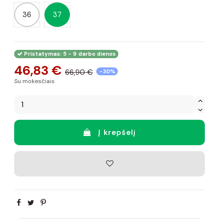
36
37
Pristatymas: 5 - 9 darbo dienos
46,83 €
66,90 €
-30%
Su mokesčiais
Į krepšelį