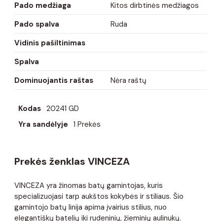
Pado medžiaga
Kitos dirbtinės medžiagos
Pado spalva
Ruda
Vidinis pašiltinimas
Spalva
Dominuojantis raštas
Nėra raštų
Kodas
20241 GD
Yra sandėlyje
1 Prekės
Prekės ženklas VINCEZA
VINCEZA yra žinomas batų gamintojas, kuris
specializuojasi tarp aukštos kokybės ir stiliaus. Šio
gamintojo batų linija apima įvairius stilius, nuo
elegantiškų batelių iki rudeninių, žieminių aulinukų.