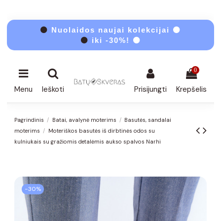
⚫
Nuolaidos naujai kolekcijai ⚫
⚫
iki -30%! ⚫
0
Menu
Ieškoti
Prisijungti
Krepšelis
Pagrindinis
Batai, avalynė moterims
Basutės, sandalai
moterims
Moteriškos basutės iš dirbtinės odos su
kulniukais su gražiomis detalėmis aukso spalvos Narhi
−30%