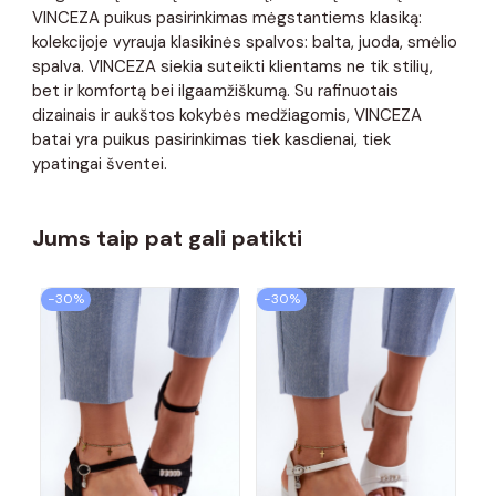
VINCEZA puikus pasirinkimas mėgstantiems klasiką:
kolekcijoje vyrauja klasikinės spalvos: balta, juoda, smėlio
spalva. VINCEZA siekia suteikti klientams ne tik stilių,
bet ir komfortą bei ilgaamžiškumą. Su rafinuotais
dizainais ir aukštos kokybės medžiagomis, VINCEZA
batai yra puikus pasirinkimas tiek kasdienai, tiek
ypatingai šventei.
Jums taip pat gali patikti
−30%
−30%