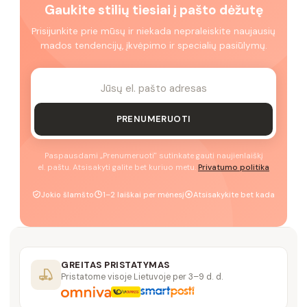
Gaukite stilių tiesiai į pašto dėžutę
Prisijunkite prie mūsų ir niekada nepraleiskite naujausių
mados tendencijų, įkvėpimo ir specialių pasiūlymų.
PRENUMERUOTI
Paspausdami „Prenumeruoti" sutinkate gauti naujienlaiškį
el. paštu. Atsisakyti galite bet kuriuo metu.
Privatumo politika
Jokio šlamšto
1–2 laiškai per mėnesį
Atsisakykite bet kada
GREITAS PRISTATYMAS
Pristatome visoje Lietuvoje per 3–9 d. d.