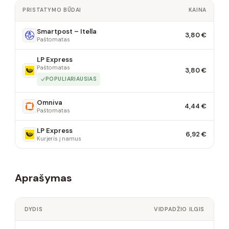
PRISTATYMO BŪDAI
KAINA
Smartpost – Itella
3,80 €
Paštomatas
LP Express
Paštomatas
3,80 €
POPULIARIAUSIAS
Omniva
4,44 €
Paštomatas
LP Express
6,92 €
Kurjeris į namus
Aprašymas
DYDIS
VIDPADŽIO ILGIS