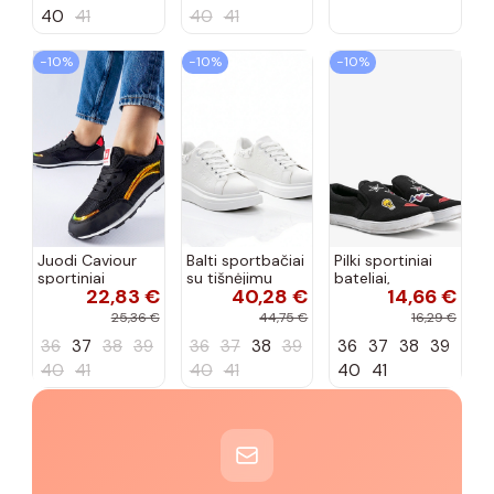
40
41
40
41
−10%
−10%
−10%
Juodi Caviour
Balti sportbačiai
Pilki sportiniai
sportiniai
su tišnėjimu
bateliai,
22,83 €
40,28 €
14,66 €
sportbačiai
Peyton
„Justice"
25,36 €
44,75 €
16,29 €
36
37
38
39
36
37
38
39
36
37
38
39
40
41
40
41
40
41