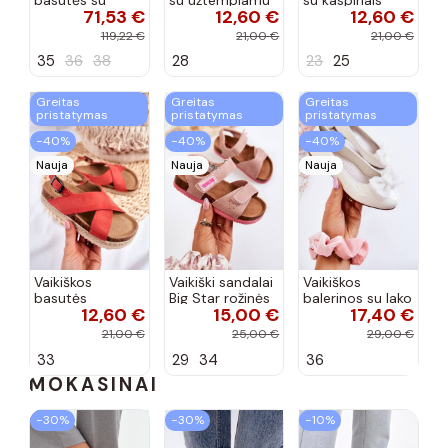
71,53 €
12,60 €
12,60 €
aukso spalvos
užsegimu
aukso spalvos
kulniukais Laura
rožinės spalvos
119,22 €
21,00 €
21,00 €
Messi smėlio
35
36
38
28
23
25
spalvos
Greitas
Greitas
Greitas
pristatymas
pristatymas
pristatymas
−40%
−40%
−40%
Nauja
Nauja
Nauja
Vaikiškos
Vaikiški sandalai
Vaikiškos
basutės
Big Star rožinės
balerinos su lako
12,60 €
15,00 €
17,40 €
koralinės
spalvos
efektu ir
spalvos
kaspinais baltos
21,00 €
25,00 €
29,00 €
spalvos Zolly
33
29
34
36
MOKASINAI
−30%
−30%
−10%