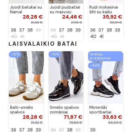
Juodi batukai su
Juodi pusbačiai
Rudi mokasinai
Namal
su masyviu
šilti su kailiu
28,28 €
24,46 €
35,92 €
dekoracija
padu Teska
Loafy
31,42 €
27,18 €
39,91 €
36
37
38
39
36
37
38
39
36
37
38
39
40
41
40
41
40
41
LAISVALAIKIO BATAI
−10%
−10%
Greitas
pristatymas
−40%
Balti-smėlio
Smėlio spalvos
Moteriški
spalvos
zomšiniai
sportbačiai
28,28 €
71,87 €
33,63 €
sportiniai
sportiniai
juodos spalvos
bateliai su
bateliai, „Karino"
Feluci
31,42 €
79,85 €
56,05 €
dvigubu raišteliu
36
37
38
39
36
37
38
39
39
Casey