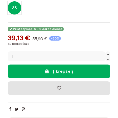
38
Pristatymas: 5 - 9 darbo dienos
39,13 €
55,90 €
-30%
Su mokesčiais
Į krepšelį