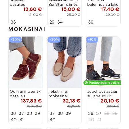
basutės
Big Star rožinės
balerinos su lako
12,60 €
15,00 €
17,40 €
koralinės
spalvos
efektu ir
spalvos
kaspinais baltos
21,00 €
25,00 €
29,00 €
spalvos Zolly
33
29
34
36
MOKASINAI
−30%
−30%
−10%
Paskutiniai dydžiai!
Odiniai moteriški
Tekstiliniai
Juodi pusbačiai
batai su
mokasinai
su įspaudu ir
137,83 €
32,13 €
20,10 €
siūlėmis, pilies
smėlio spalvos
kvadratiniu
tipo, Artiker
Selisa
priekiu Kerawa
196,90 €
45,90 €
22,34 €
57C2116, bordo
36
37
38
39
37
38
39
36
37
38
39
spalvos
40
41
40
40
41