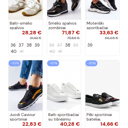
Balti-smėlio
Smėlio spalvos
Moteriški
spalvos
zomšiniai
sportbačiai
28,28 €
71,87 €
33,63 €
sportiniai
sportiniai
juodos spalvos
bateliai su
bateliai, „Karino"
Feluci
31,42 €
79,85 €
56,05 €
dvigubu raišteliu
36
37
38
39
36
37
38
39
39
Casey
40
41
40
41
−10%
−10%
−10%
Juodi Caviour
Balti sportbačiai
Pilki sportiniai
sportiniai
su tišnėjimu
bateliai,
22,83 €
40,28 €
14,66 €
sportbačiai
Peyton
„Justice"