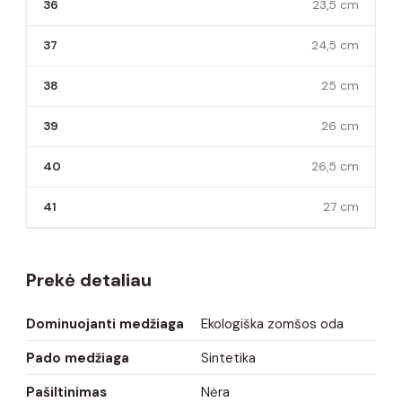
36
23,5 cm
37
24,5 cm
38
25 cm
39
26 cm
40
26,5 cm
41
27 cm
Prekė detaliau
Dominuojanti medžiaga
Ekologiška zomšos oda
Pado medžiaga
Sintetika
Pašiltinimas
Nėra