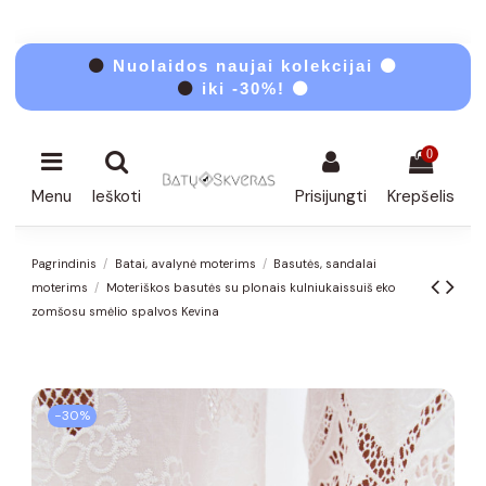
⚫
Nuolaidos naujai kolekcijai ⚫
⚫
iki -30%! ⚫
0
Menu
Ieškoti
Prisijungti
Krepšelis
Pagrindinis
Batai, avalynė moterims
Basutės, sandalai
moterims
Moteriškos basutės su plonais kulniukaissuiš eko
zomšosu smėlio spalvos Kevina
−30%