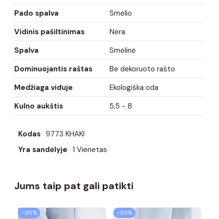
Pado spalva
Smėlio
Vidinis pašiltinimas
Nėra
Spalva
Smėlinė
Dominuojantis raštas
Be dekoruoto rašto
Medžiaga viduje
Ekologiška oda
Kulno aukštis
5,5 - 8
Kodas
9773 KHAKI
Yra sandėlyje
1 Vienetas
Jums taip pat gali patikti
−30%
−30%