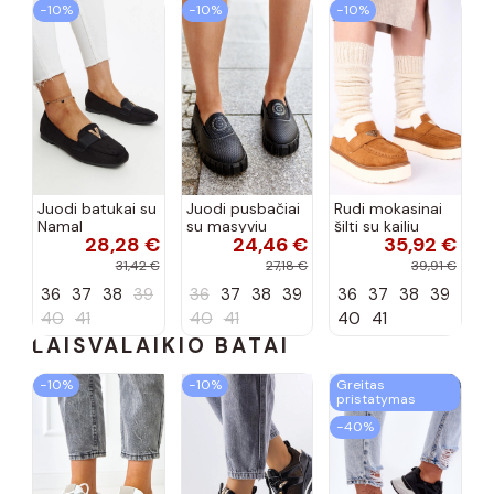
−10%
−10%
−10%
Juodi batukai su
Juodi pusbačiai
Rudi mokasinai
Namal
su masyviu
šilti su kailiu
28,28 €
24,46 €
35,92 €
dekoracija
padu Teska
Loafy
31,42 €
27,18 €
39,91 €
36
37
38
39
36
37
38
39
36
37
38
39
40
41
40
41
40
41
LAISVALAIKIO BATAI
−10%
−10%
Greitas
pristatymas
−40%