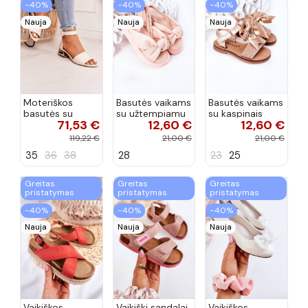
−40%
−40%
−40%
Nauja
Nauja
Nauja
Moteriškos
Basutės vaikams
Basutės vaikams
basutės su
su užtempiamu
su kaspinais
71,53 €
12,60 €
12,60 €
aukso spalvos
užsegimu
aukso spalvos
kulniukais Laura
rožinės spalvos
119,22 €
21,00 €
21,00 €
Messi smėlio
35
36
38
28
23
25
spalvos
Greitas
Greitas
Greitas
pristatymas
pristatymas
pristatymas
−40%
−40%
−40%
Nauja
Nauja
Nauja
Vaikiškos
Vaikiški sandalai
Vaikiškos