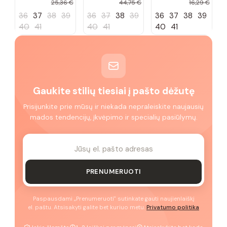
25,36 €
44,75 €
16,29 €
36
37
38
39
36
37
38
39
36
37
38
39
40
41
40
41
40
41
Gaukite stilių tiesiai į pašto dėžutę
Prisijunkite prie mūsų ir niekada nepraleiskite naujausių
mados tendencijų, įkvėpimo ir specialių pasiūlymų.
PRENUMERUOTI
Paspausdami „Prenumeruoti" sutinkate gauti naujienlaiškį
el. paštu. Atsisakyti galite bet kuriuo metu.
Privatumo politika