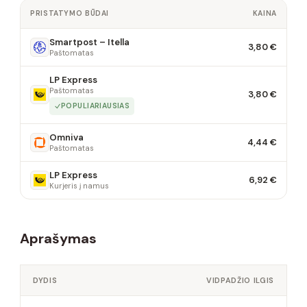
PRISTATYMO BŪDAI
KAINA
Smartpost – Itella
3,80 €
Paštomatas
LP Express
Paštomatas
3,80 €
POPULIARIAUSIAS
Omniva
4,44 €
Paštomatas
LP Express
6,92 €
Kurjeris į namus
Aprašymas
DYDIS
VIDPADŽIO ILGIS