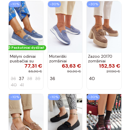
−10%
−30%
−30%
Paskutiniai dydžiai!
Mėlyni odiniai
Moteriški
Zazoo 20170
pusbačiai su
zomšiniai
zomšiniai
77,31 €
63,63 €
152,53 €
dekoratyvine
mokasinai
bateliai su
sagtimi Taija
Demela mėlynos
kulniukais smėlio
85,90 €
90,90 €
217,90 €
spalvos
spalvos
36
37
38
39
36
40
40
41
−10%
−10%
−30%