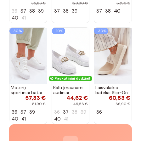
cirkonio virvele
CR61-3133
102425 smėlio
35,66 €
129,90 €
87,90 €
smėlio spalvos
spalvos
36
37
38
39
37
38
39
37
38
40
40
41
−30%
−10%
−30%
Paskutiniai dydžiai!
Moterų
Balti įmaunami
Laisvalaikio
sportiniai batai
audiniai
bateliai Slip-On
57,33 €
44,62 €
60,83 €
su ažūro
sportbačiai su
Big Star
elementais Big
sagtele
RR274721 smėlio
81,90 €
49,58 €
86,90 €
Star TT274291
Catherine
spalvos
36
37
39
36
37
38
39
36
baltos spalvos
40
41
40
41