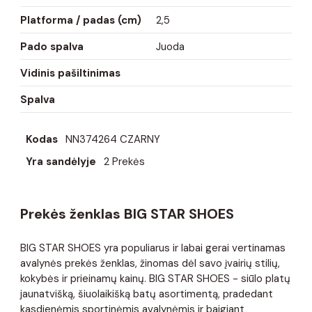
Platforma / padas (cm)
2,5
Pado spalva
Juoda
Vidinis pašiltinimas
Spalva
Kodas
NN374264 CZARNY
Yra sandėlyje
2 Prekės
Prekės ženklas BIG STAR SHOES
BIG STAR SHOES yra populiarus ir labai gerai vertinamas
avalynės prekės ženklas, žinomas dėl savo įvairių stilių,
kokybės ir prieinamų kainų. BIG STAR SHOES - siūlo platų
jaunatvišką, šiuolaikišką batų asortimentą, pradedant
kasdienėmis sportinėmis avalynėmis ir baigiant