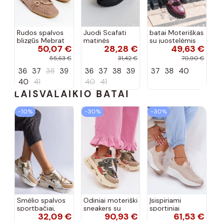
Rudos spalvos
Juodi Scafati
batai Moteriškas
blizgūs Mebrat
matinės
su juostelėmis
50,07 €
28,28 €
49,63 €
bateliai
apdailos bateliai
su lako efektu
bordo spalvos
55,63 €
31,42 €
70,90 €
Terione
36
37
38
39
36
37
38
39
37
38
40
40
41
40
41
LAISVALAIKIO BATAI
−10%
−30%
−30%
Smėlio spalvos
Odiniai moteriški
Įsispiriami
sportbačiai,
sneakers su
sportiniai
32,09 €
90,93 €
61,53 €
dekoruoti Valdez
platforma D&A
bateliai Kobbo