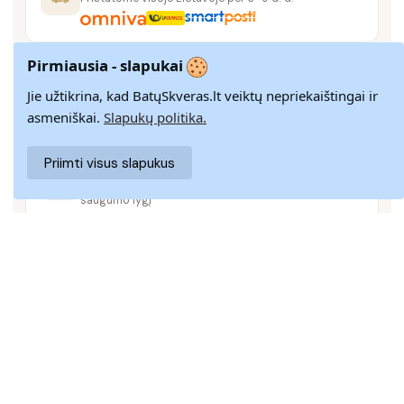
Pirmiausia - slapukai
14 DIENŲ GRĄŽINIMAS
Paprastas grąžinimas paštomatais su pinigų
Jie užtikrina, kad BatųSkveras.lt veiktų nepriekaištingai ir
grąžinimo garantija
asmeniškai.
Slapukų politika.
Priimti visus slapukus
SAUGUS MOKĖJIMAS
SSL šifravimas užtikrina aukščiausią jūsų duomenų
saugumo lygį
KLIENTŲ APTARNAVIMAS
Rašykite mums
info@batuskveras.lt
@ 2024 BATUSKVERAS
PRISTATYMAS
|
PREKIŲ GRĄŽINIMAS
|
ATSILIEPIMAI