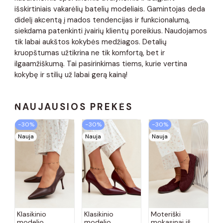
išskirtiniais vakarėlių batelių modeliais. Gamintojas deda
didelį akcentą į mados tendencijas ir funkcionalumą,
siekdama patenkinti įvairių klientų poreikius. Naudojamos
tik labai aukštos kokybės medžiagos. Detalių
kruopštumas užtikrina ne tik komfortą, bet ir
ilgaamžiškumą. Tai pasirinkimas tiems, kurie vertina
kokybę ir stilių už labai gerą kainą!
NAUJAUSIOS PREKĖS
−30%
−30%
−30%
Nauja
Nauja
Nauja
Klasikinio
Klasikinio
Moteriški
modelio
modelio
mokasinai iš