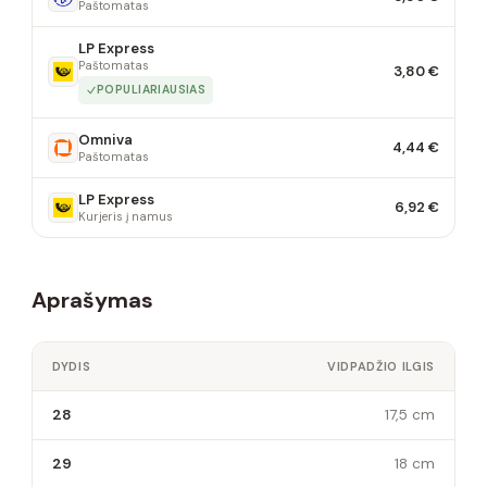
Paštomatas
LP Express
Paštomatas
3,80 €
POPULIARIAUSIAS
Omniva
4,44 €
Paštomatas
LP Express
6,92 €
Kurjeris į namus
Aprašymas
DYDIS
VIDPADŽIO ILGIS
28
17,5 cm
29
18 cm