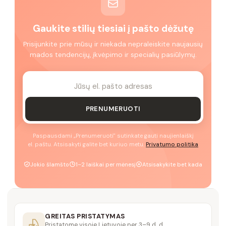
Gaukite stilių tiesiai į pašto dėžutę
Prisijunkite prie mūsų ir niekada nepraleiskite naujausių
mados tendencijų, įkvėpimo ir specialių pasiūlymų.
PRENUMERUOTI
Paspausdami „Prenumeruoti" sutinkate gauti naujienlaiškį
el. paštu. Atsisakyti galite bet kuriuo metu.
Privatumo politika
Jokio šlamšto
1–2 laiškai per mėnesį
Atsisakykite bet kada
GREITAS PRISTATYMAS
Pristatome visoje Lietuvoje per 3–9 d. d.