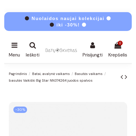
⚫
Nuolaidos naujai kolekcijai ⚫
⚫
iki -30%! ⚫
0
Menu
Ieškoti
Prisijungti
Krepšelis
Pagrindinis
Batai, avalynė vaikams
Basutės vaikams
basutės Vaikiški Big Star NN374264 juodos spalvos
−30%