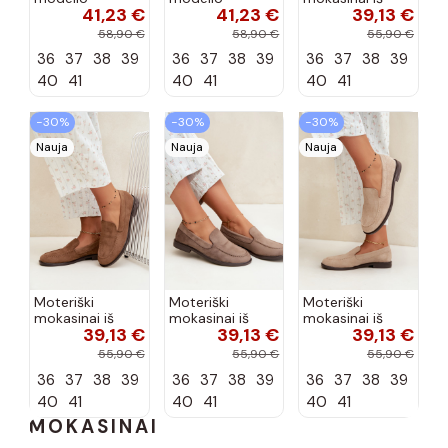
41,23 €
41,23 €
39,13 €
aukštakulniai
aukštakulniai
dirbtinės
bateliai iš
bateliai iš
zomšos, bordo
58,90 €
58,90 €
55,90 €
dirbtinės odos,
dirbtinės odos,
spalvos Laisie
36
37
38
39
36
37
38
39
36
37
38
39
šokolado
bordo spalvos
spalvos Nesha
Nesha
40
41
40
41
40
41
−30%
−30%
−30%
Nauja
Nauja
Nauja
Moteriški
Moteriški
Moteriški
mokasinai iš
mokasinai iš
mokasinai iš
39,13 €
39,13 €
39,13 €
dirbtinės
dirbtinės
dirbtinės
zomšos, rudos
zomšos, molio
zomšos, smėlio
55,90 €
55,90 €
55,90 €
spalvos Laisie
spalvos Laisie
spalvos Laisie
36
37
38
39
36
37
38
39
36
37
38
39
40
41
40
41
40
41
MOKASINAI