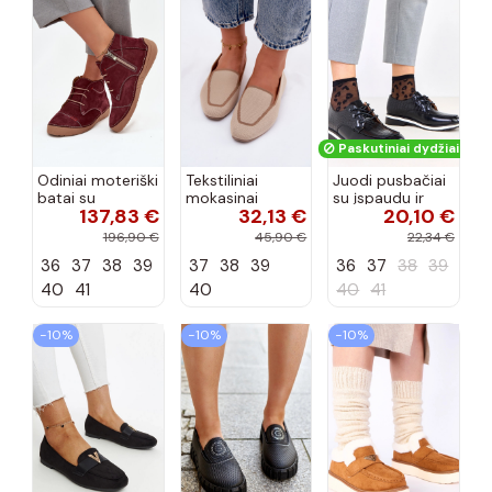
Paskutiniai dydžiai!
Odiniai moteriški
Tekstiliniai
Juodi pusbačiai
batai su
mokasinai
su įspaudu ir
137,83 €
32,13 €
20,10 €
siūlėmis, pilies
smėlio spalvos
kvadratiniu
tipo, Artiker
Selisa
priekiu Kerawa
196,90 €
45,90 €
22,34 €
57C2116, bordo
36
37
38
39
37
38
39
36
37
38
39
spalvos
40
41
40
40
41
−10%
−10%
−10%