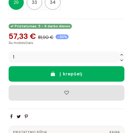
29
33
34
Pristatymas: 5 - 9 darbo dienos
57,33 €
81,90 €
-30%
Su mokesčiais
Į krepšelį
PRISTATYMO BŪDAI
KAINA