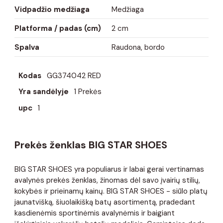
Vidpadžio medžiaga
Medžiaga
Platforma / padas (cm)
2 cm
Spalva
Raudona, bordo
Kodas
GG374042 RED
Yra sandėlyje
1 Prekės
upc
1
Prekės ženklas BIG STAR SHOES
BIG STAR SHOES yra populiarus ir labai gerai vertinamas
avalynės prekės ženklas, žinomas dėl savo įvairių stilių,
kokybės ir prieinamų kainų. BIG STAR SHOES - siūlo platų
jaunatvišką, šiuolaikišką batų asortimentą, pradedant
kasdienėmis sportinėmis avalynėmis ir baigiant