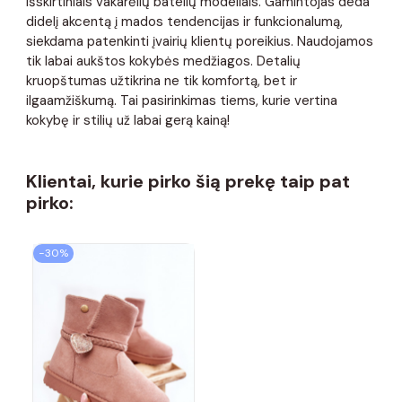
išskirtiniais vakarėlių batelių modeliais. Gamintojas deda
didelį akcentą į mados tendencijas ir funkcionalumą,
siekdama patenkinti įvairių klientų poreikius. Naudojamos
tik labai aukštos kokybės medžiagos. Detalių
kruopštumas užtikrina ne tik komfortą, bet ir
ilgaamžiškumą. Tai pasirinkimas tiems, kurie vertina
kokybę ir stilių už labai gerą kainą!
Klientai, kurie pirko šią prekę taip pat
pirko:
−30%