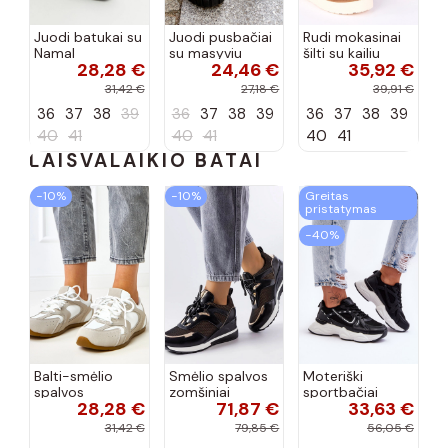
Juodi batukai su
Juodi pusbačiai
Rudi mokasinai
Namal
su masyviu
šilti su kailiu
28,28 €
24,46 €
35,92 €
dekoracija
padu Teska
Loafy
31,42 €
27,18 €
39,91 €
36
37
38
39
36
37
38
39
36
37
38
39
40
41
40
41
40
41
LAISVALAIKIO BATAI
−10%
−10%
Greitas
pristatymas
−40%
Balti-smėlio
Smėlio spalvos
Moteriški
spalvos
zomšiniai
sportbačiai
28,28 €
71,87 €
33,63 €
sportiniai
sportiniai
juodos spalvos
bateliai su
bateliai, „Karino"
Feluci
31,42 €
79,85 €
56,05 €
dvigubu raišteliu