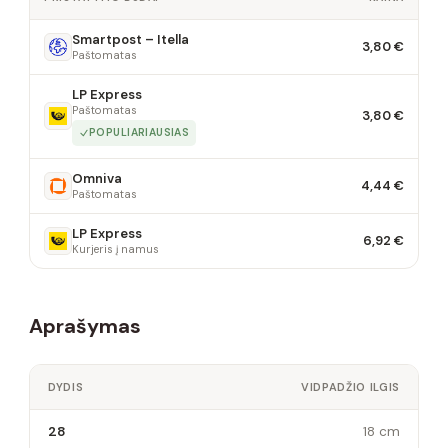
Smartpost – Itella
3,80 €
Paštomatas
LP Express
Paštomatas
3,80 €
POPULIARIAUSIAS
Omniva
4,44 €
Paštomatas
LP Express
6,92 €
Kurjeris į namus
Aprašymas
DYDIS
VIDPADŽIO ILGIS
28
18 cm