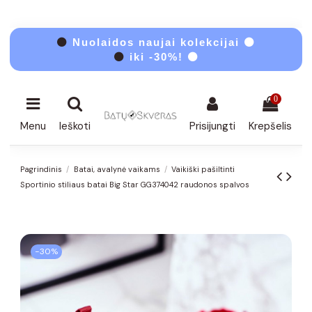
⚫
Nuolaidos naujai kolekcijai ⚫
⚫
iki -30%! ⚫
0
Menu
Ieškoti
Prisijungti
Krepšelis
Pagrindinis
Batai, avalynė vaikams
Vaikiški pašiltinti
Sportinio stiliaus batai Big Star GG374042 raudonos spalvos
−30%