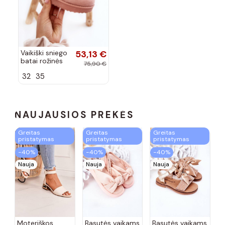
Vaikiški sniego
53,13 €
batai rožinės
75,90 €
spalvos May
32
35
NAUJAUSIOS PREKĖS
Greitas
Greitas
Greitas
pristatymas
pristatymas
pristatymas
−40%
−40%
−40%
Nauja
Nauja
Nauja
Moteriškos
Basutės vaikams
Basutės vaikams