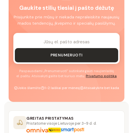
Gaukite stilių tiesiai į pašto dėžutę
Prisijunkite prie mūsų ir niekada nepraleiskite naujausių
mados tendencijų, įkvėpimo ir specialių pasiūlymų.
PRENUMERUOTI
Paspausdami „Prenumeruoti" sutinkate gauti naujienlaiškį
el. paštu. Atsisakyti galite bet kuriuo metu.
Privatumo politika
Jokio šlamšto
1–2 laiškai per mėnesį
Atsisakykite bet kada
GREITAS PRISTATYMAS
Pristatome visoje Lietuvoje per 3–9 d. d.