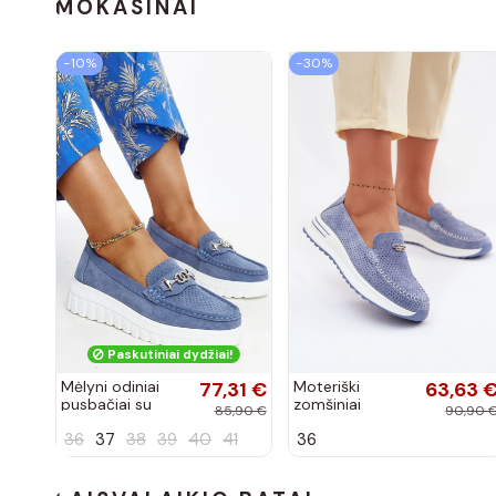
spalvos Nesha
Nesha
MOKASINAI
−10%
−30%
Paskutiniai dydžiai!
Mėlyni odiniai
77,31 €
Moteriški
63,63 
pusbačiai su
zomšiniai
85,90 €
90,90 
dekoratyvine
mokasinai
36
37
38
39
40
41
36
sagtimi Taija
Demela mėlynos
spalvos