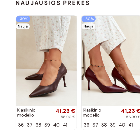
NAUJAUSIOS PREKĖS
−30%
−30%
Nauja
Nauja
Klasikinio
41,23 €
Klasikinio
41,23 
modelio
modelio
58,90 €
58,90 
aukštakulniai
aukštakulniai
36
37
38
39
40
41
36
37
38
39
40
41
bateliai iš
bateliai iš
dirbtinės odos,
dirbtinės odos,
šokolado
bordo spalvos