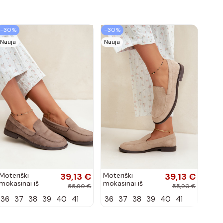
−30%
−30%
Nauja
Nauja
Moteriški
39,13 €
Moteriški
39,13 €
mokasinai iš
mokasinai iš
55,90 €
55,90 €
dirbtinės
dirbtinės
36
37
38
39
40
41
36
37
38
39
40
41
zomšos, molio
zomšos, smėlio
spalvos Laisie
spalvos Laisie