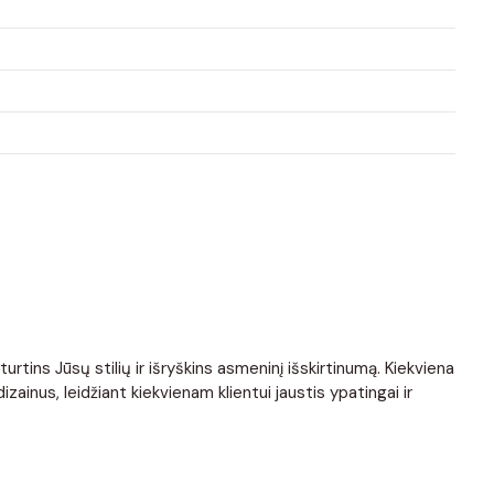
tins Jūsų stilių ir išryškins asmeninį išskirtinumą. Kiekviena
ainus, leidžiant kiekvienam klientui jaustis ypatingai ir