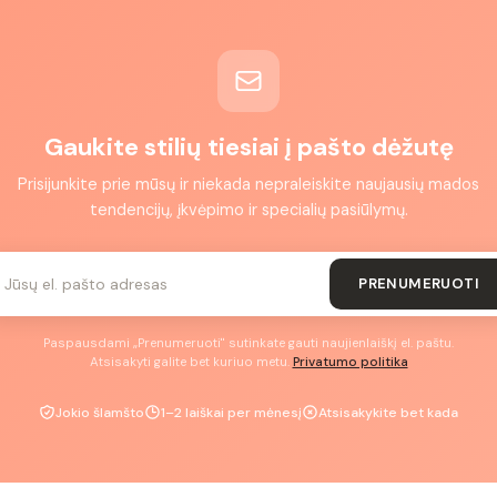
Gaukite stilių tiesiai į pašto dėžutę
Prisijunkite prie mūsų ir niekada nepraleiskite naujausių mados
tendencijų, įkvėpimo ir specialių pasiūlymų.
PRENUMERUOTI
Paspausdami „Prenumeruoti" sutinkate gauti naujienlaiškį el. paštu.
Atsisakyti galite bet kuriuo metu.
Privatumo politika
Jokio šlamšto
1–2 laiškai per mėnesį
Atsisakykite bet kada