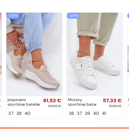
−30%
−30%
€
Įsispiriami
61,53 €
Moterų
57,33 €
sportiniai bateliai
sportiniai batai
€
87,90 €
81,90 €
Kobbo 102425
su ažūro
37
38
40
36
37
39
40
41
smėlio spalvos
elementais Big
Star TT274291
baltos spalvos