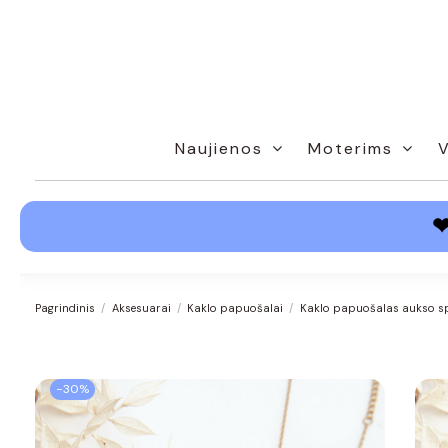
Naujienos
Moterims
Pagrindinis
Aksesuarai
Kaklo papuošalai
Kaklo papuošalas aukso s
−30%