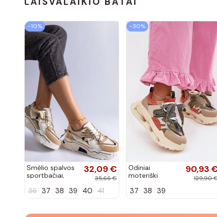
LAISVALAIKIO BATAI
−10%
−30%
Smėlio spalvos
32,09 €
Odiniai
90,93 
sportbačiai,
moteriški
35,66 €
129,90 
dekoruoti
sneakers su
36
37
38
39
40
41
37
38
39
Valdez cirkonio
platforma D&A
virvele
CR61-3133
smėlio spalvos