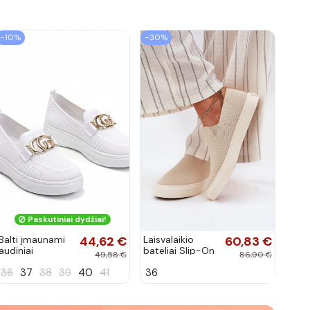
−10%
−30%
Paskutiniai dydžiai!
Balti įmaunami
44,62 €
Laisvalaikio
60,83 €
audiniai
bateliai Slip-On
49,58 €
86,90 €
sportbačiai su
Big Star
36
37
38
39
40
41
36
sagtele
RR274721 smėlio
Catherine
spalvos