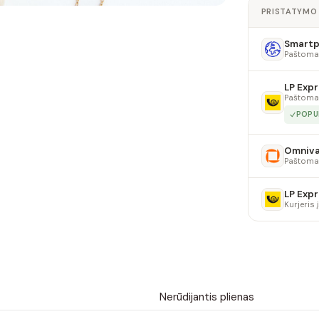
PRISTATYMO
Smartpo
Paštoma
LP Expr
Paštoma
POPU
Omniv
Paštoma
LP Expr
Kurjeris
Nerūdijantis plienas