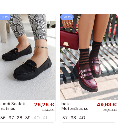
−10%
−30%
Juodi Scafati
28,28 €
batai
49,63 €
matinės
Moteriškas su
31,42 €
70,90 €
apdailos bateliai
juostelėmis su
36
37
38
39
40
41
37
38
40
lako efektu
bordo spalvos
Terione