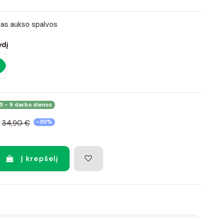
las aukso spalvos
ydį
5 - 9 darbo dienos
34,90 €
-30%
Į krepšelį