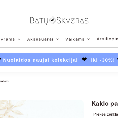
Atsiliepi
Vyrams
Aksesuarai
Vaikams
❤
❤
Nuolaidos naujai kolekcijai
iki -30%!
palvos
Kaklo pa
Prekės ženkla