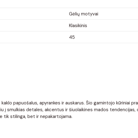
Gėlių motyvai
Klasikinis
45
klo papuošalus, apyrankes ir auskarus. Šio gamintojo kūriniai pratur
į smulkias detales, akcentus ir šiuolaikines mados tendencijas, diz
tik stilinga, bet ir nepakartojama.