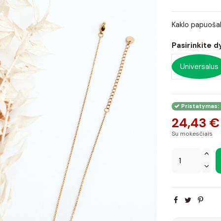
Kaklo papuoša
Pasirinkite d
Universalus
Pristatymas: 
24,43 €
Su mokesčiais