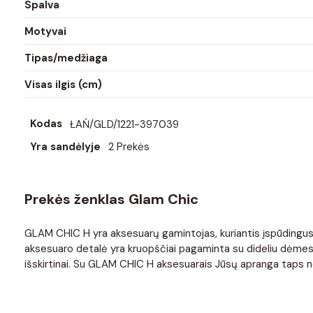
Spalva
Motyvai
Tipas/medžiaga
Visas ilgis (cm)
Kodas
ŁAŃ/GLD/1221-397039
Yra sandėlyje
2 Prekės
Prekės ženklas Glam Chic
GLAM CHIC H yra aksesuarų gamintojas, kuriantis įspūdingus ka
aksesuaro detalė yra kruopščiai pagaminta su dideliu dėmesiu 
išskirtinai. Su GLAM CHIC H aksesuarais Jūsų apranga taps ne 