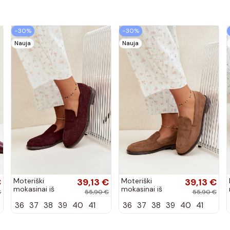
−30%
−30%
Nauja
Nauja
€
Moteriški
39,13 €
Moteriški
39,13 €
mokasinai iš
mokasinai iš
€
55,90 €
55,90 €
dirbtinės
dirbtinės
36
37
38
39
40
41
36
37
38
39
40
41
zomšos, bordo
zomšos, rudos
spalvos Laisie
spalvos Laisie