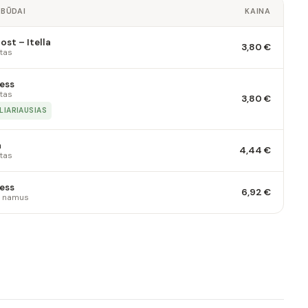
 BŪDAI
KAINA
st – Itella
3,80 €
tas
ess
tas
3,80 €
LIARIAUSIAS
a
4,44 €
tas
ess
6,92 €
 į namus