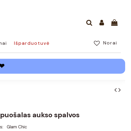
Norai
mai
Išparduotuvė
❤
puošalas aukso spalvos
s:
Glam Chic