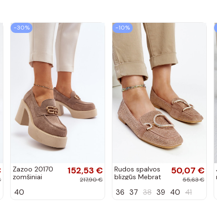
−30%
−10%
€
Zazoo 20170
152,53 €
Rudos spalvos
50,07 €
zomšiniai
blizgūs Mebrat
€
217,90 €
55,63 €
bateliai su
bateliai
40
36
37
38
39
40
41
kulniukais
smėlio spalvos