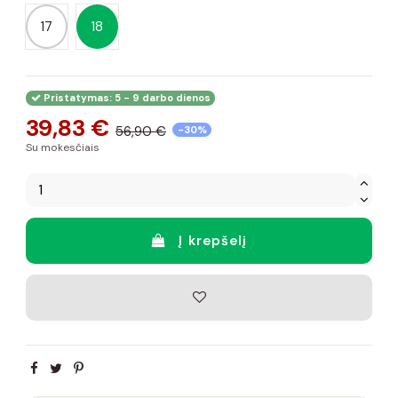
17
18
Pristatymas: 5 - 9 darbo dienos
39,83 €
56,90 €
-30%
Su mokesčiais
Į krepšelį