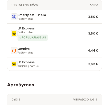
PRISTATYMO BŪDAI
KAINA
Smartpost – Itella
3,80 €
Paštomatas
LP Express
Paštomatas
3,80 €
POPULIARIAUSIAS
Omniva
4,44 €
Paštomatas
LP Express
6,92 €
Kurjeris į namus
Aprašymas
DYDIS
VIDPADŽIO ILGIS