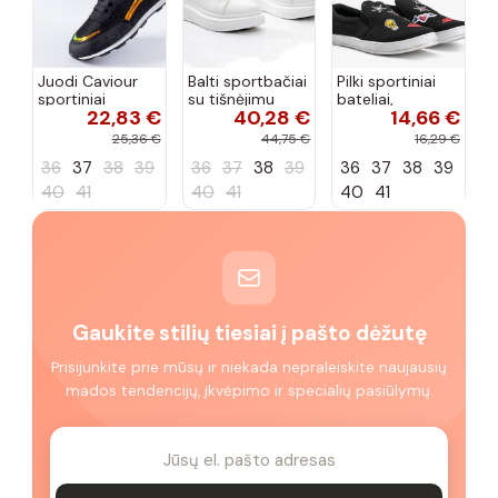
Juodi Caviour
Balti sportbačiai
Pilki sportiniai
sportiniai
su tišnėjimu
bateliai,
22,83 €
40,28 €
14,66 €
sportbačiai
Peyton
„Justice"
25,36 €
44,75 €
16,29 €
36
37
38
39
36
37
38
39
36
37
38
39
40
41
40
41
40
41
Gaukite stilių tiesiai į pašto dėžutę
Prisijunkite prie mūsų ir niekada nepraleiskite naujausių
mados tendencijų, įkvėpimo ir specialių pasiūlymų.