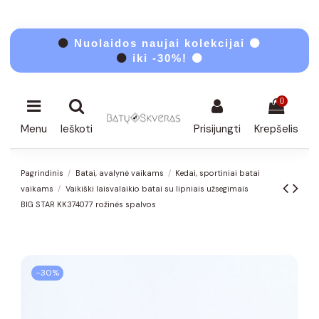
⚫
Nuolaidos naujai kolekcijai ⚫
⚫
iki -30%! ⚫
0
Menu
Ieškoti
Prisijungti
Krepšelis
Pagrindinis
Batai, avalynė vaikams
Kedai, sportiniai batai
vaikams
Vaikiški laisvalaikio batai su lipniais užsegimais
BIG STAR KK374077 rožinės spalvos
−30%