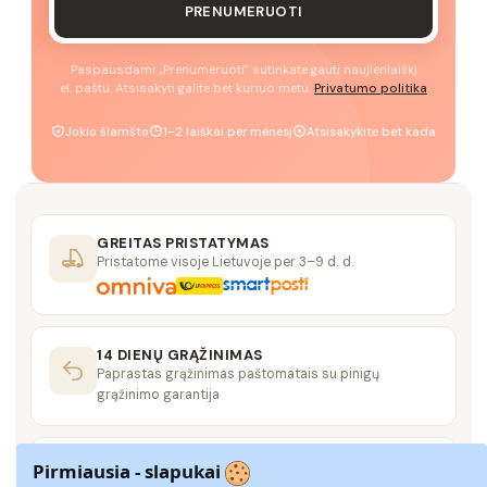
PRENUMERUOTI
Paspausdami „Prenumeruoti" sutinkate gauti naujienlaiškį
el. paštu. Atsisakyti galite bet kuriuo metu.
Privatumo politika
Jokio šlamšto
1–2 laiškai per mėnesį
Atsisakykite bet kada
GREITAS PRISTATYMAS
Pristatome visoje Lietuvoje per 3–9 d. d.
14 DIENŲ GRĄŽINIMAS
Paprastas grąžinimas paštomatais su pinigų
grąžinimo garantija
SAUGUS MOKĖJIMAS
Pirmiausia - slapukai
SSL šifravimas užtikrina aukščiausią jūsų duomenų