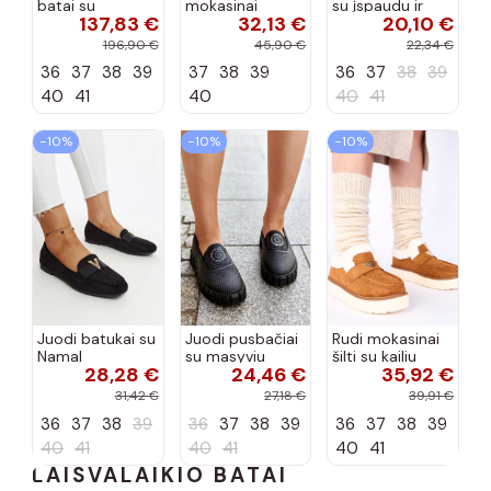
batai su
mokasinai
su įspaudu ir
137,83 €
32,13 €
20,10 €
siūlėmis, pilies
smėlio spalvos
kvadratiniu
tipo, Artiker
Selisa
priekiu Kerawa
196,90 €
45,90 €
22,34 €
57C2116, bordo
36
37
38
39
37
38
39
36
37
38
39
spalvos
40
41
40
40
41
−10%
−10%
−10%
Juodi batukai su
Juodi pusbačiai
Rudi mokasinai
Namal
su masyviu
šilti su kailiu
28,28 €
24,46 €
35,92 €
dekoracija
padu Teska
Loafy
31,42 €
27,18 €
39,91 €
36
37
38
39
36
37
38
39
36
37
38
39
40
41
40
41
40
41
LAISVALAIKIO BATAI