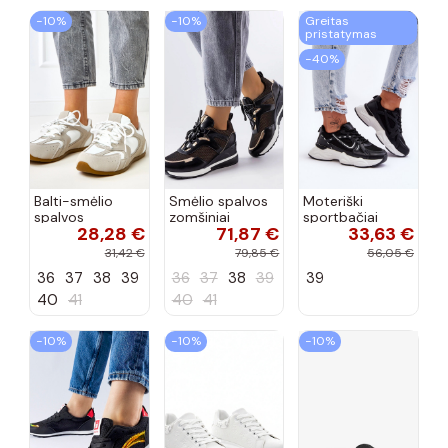
−10%
−10%
Greitas
pristatymas
−40%
Balti-smėlio
Smėlio spalvos
Moteriški
spalvos
zomšiniai
sportbačiai
28,28 €
71,87 €
33,63 €
sportiniai
sportiniai
juodos spalvos
bateliai su
bateliai, „Karino"
Feluci
31,42 €
79,85 €
56,05 €
dvigubu raišteliu
36
37
38
39
36
37
38
39
39
Casey
40
41
40
41
−10%
−10%
−10%