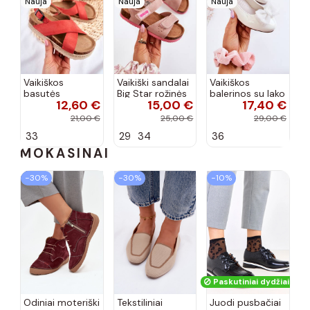
Nauja
Nauja
Nauja
Vaikiškos
Vaikiški sandalai
Vaikiškos
basutės
Big Star rožinės
balerinos su lako
12,60 €
15,00 €
17,40 €
koralinės
spalvos
efektu ir
spalvos
kaspinais baltos
21,00 €
25,00 €
29,00 €
spalvos Zolly
33
29
34
36
MOKASINAI
−30%
−30%
−10%
Paskutiniai dydžiai!
Odiniai moteriški
Tekstiliniai
Juodi pusbačiai