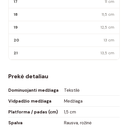
17
11 cm
18
11,5 cm
19
12,5 cm
20
13 cm
21
13,5 cm
Prekė detaliau
Dominuojanti medžiaga
Tekstilė
Vidpadžio medžiaga
Medžiaga
Platforma / padas (cm)
1,5 cm
Spalva
Rausva, rožinė