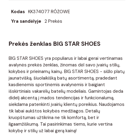
Kodas
KK374077 RÓŻOWE
Yra sandėlyje
2 Prekės
Prekės ženklas BIG STAR SHOES
BIG STAR SHOES yra populiarus ir labai gerai vertinamas
avalynės prekės ženklas, žinomas dėl savo įvairių stilių,
kokybės ir prieinamų kainų. BIG STAR SHOES - siūlo platų
jaunatvišką, šiuolaikišką batų asortimentą, pradedant
kasdienėmis sportinėmis avalynėmis ir baigiant
išskirtiniais vakarėlių batelių modeliais. Gamintojas deda
didelį akcentą į mados tendencijas ir funkcionalumą,
siekdama patenkinti įvairių klientų poreikius. Naudojamos
tik labai aukštos kokybės medžiagos. Detalių
kruopštumas užtikrina ne tik komfortą, bet ir
ilgaamžiškumą. Tai pasirinkimas tiems, kurie vertina
kokybę ir stilių už labai gerą kainą!