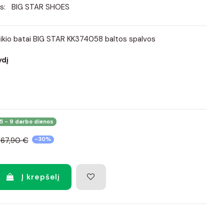
s:
BIG STAR SHOES
alaikio batai BIG STAR KK374058 baltos spalvos
ydį
5 - 9 darbo dienos
67,90 €
-30%
Į krepšelį