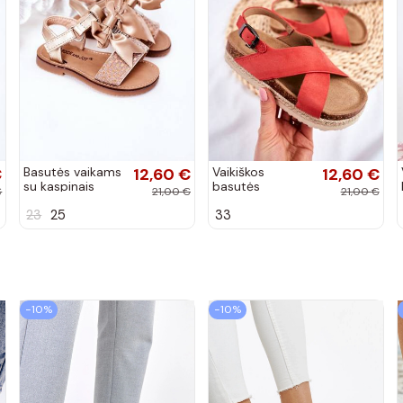
€
Basutės vaikams
12,60 €
Vaikiškos
12,60 €
su kaspinais
basutės
€
21,00 €
21,00 €
aukso spalvos
koralinės spalvos
23
25
33
−10%
−10%