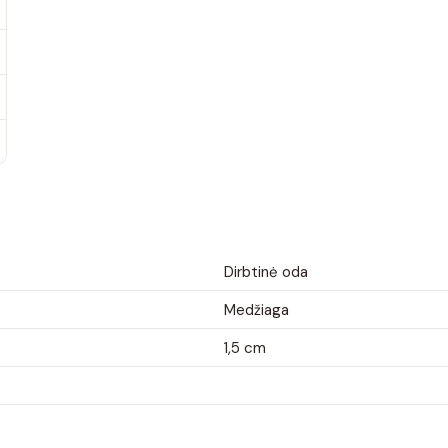
Dirbtinė oda
Medžiaga
1,5 cm