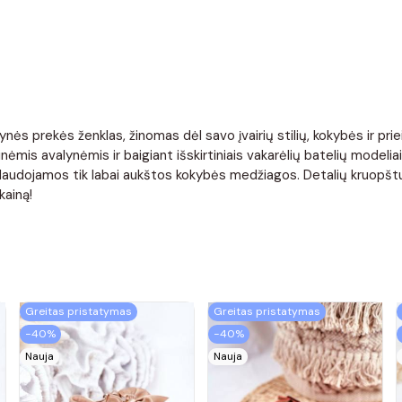
nės prekės ženklas, žinomas dėl savo įvairių stilių, kokybės ir pr
ėmis avalynėmis ir baigiant išskirtiniais vakarėlių batelių modelia
. Naudojamos tik labai aukštos kokybės medžiagos. Detalių kruopštu
kainą!
Greitas pristatymas
Greitas pristatymas
−40%
−40%
Nauja
Nauja