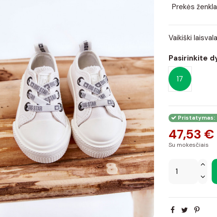
Prekės ženkla
Vaikiški laisv
Pasirinkite d
17
Pristatymas: 
47,53 €
Su mokesčiais