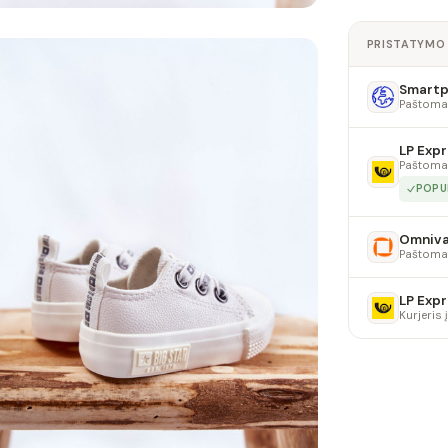
PRISTATYMO
Smartpo
Paštoma
LP Expr
Paštoma
POPU
Omniv
Paštoma
LP Expr
Kurjeris