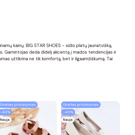
ieinamų kainų. BIG STAR SHOES - siūlo platų jaunatvišką,
is. Gamintojas deda didelį akcentą į mados tendencijas ir
mas užtikrina ne tik komfortą, bet ir ilgaamžiškumą. Tai
Greitas pristatymas
Greitas pristatymas
−40%
−40%
Nauja
Nauja