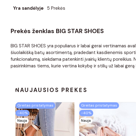
Yra sandėlyje
5 Prekės
Prekės ženklas BIG STAR SHOES
BIG STAR SHOES yra populiarus ir labai gerai vertinamas avaly
šiuolaikišką batų asortimentą, pradedant kasdienėmis sportin
funkcionalumą, siekdama patenkinti įvairių klientų poreikius
pasirinkimas tiems, kurie vertina kokybę ir stilių už labai gerą 
NAUJAUSIOS PREKĖS
Greitas pristatymas
Greitas pristatymas
−40%
−40%
Nauja
Nauja