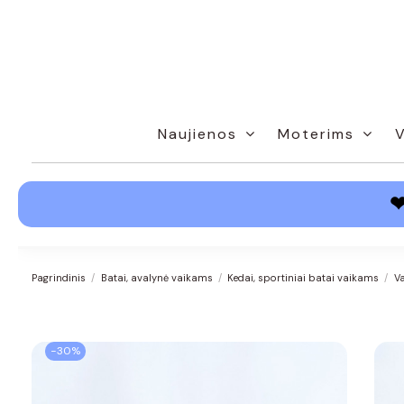
Naujienos
Moterims
Pagrindinis
Batai, avalynė vaikams
Kedai, sportiniai batai vaikams
Va
−30%