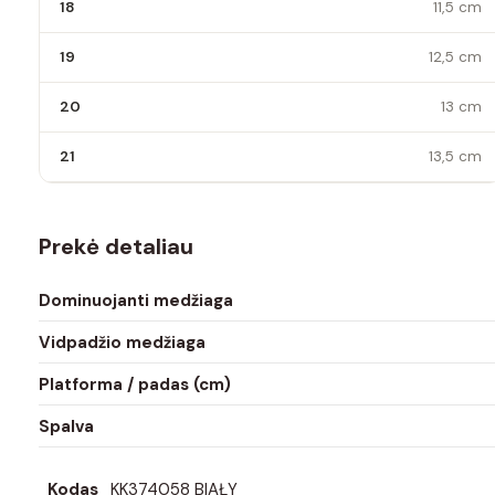
18
11,5 cm
19
12,5 cm
20
13 cm
21
13,5 cm
Prekė detaliau
Dominuojanti medžiaga
Vidpadžio medžiaga
Platforma / padas (cm)
Spalva
Kodas
KK374058 BIAŁY