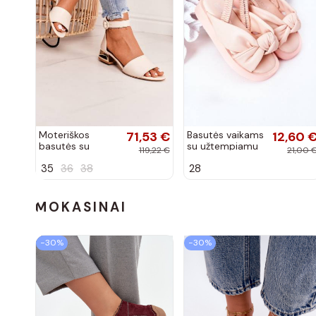
Moteriškos
71,53 €
Basutės vaikams
12,60 
basutės su
su užtempiamu
119,22 €
21,00 
aukso spalvos
užsegimu rožinės
35
36
38
28
kulniukais Laura
spalvos
Messi smėlio
spalvos
MOKASINAI
−30%
−30%