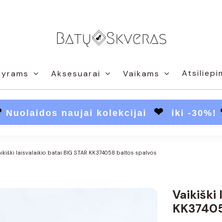
Atsiliepi
Vyrams
Aksesuarai
Vaikams
❤
❤
Nuolaidos naujai kolekcijai
iki -30%!
ikiški laisvalaikio batai BIG STAR KK374058 baltos spalvos
Vaikiški 
KK37405