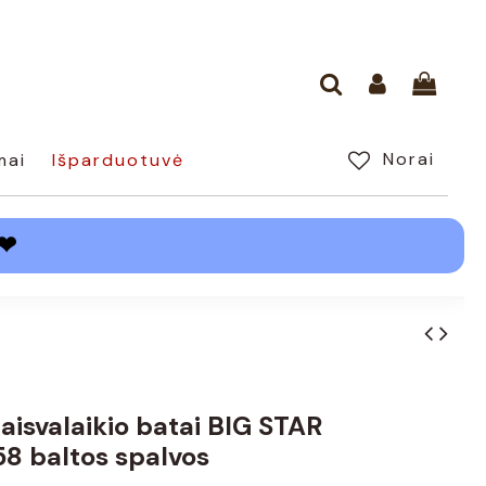
Norai
mai
Išparduotuvė
❤
laisvalaikio batai BIG STAR
8 baltos spalvos