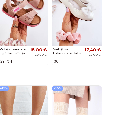
Vaikiški sandalai
15,00 €
Vaikiškos
17,40 €
Big Star rožinės
balerinos su lako
25,00 €
29,00 €
spalvos
efektu ir
29
34
36
kaspinais baltos
spalvos Zolly
−10%
−10%