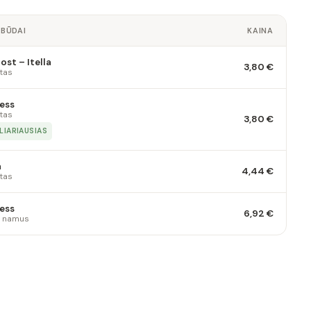
 BŪDAI
KAINA
st – Itella
3,80 €
tas
ess
tas
3,80 €
LIARIAUSIAS
a
4,44 €
tas
ess
6,92 €
 į namus