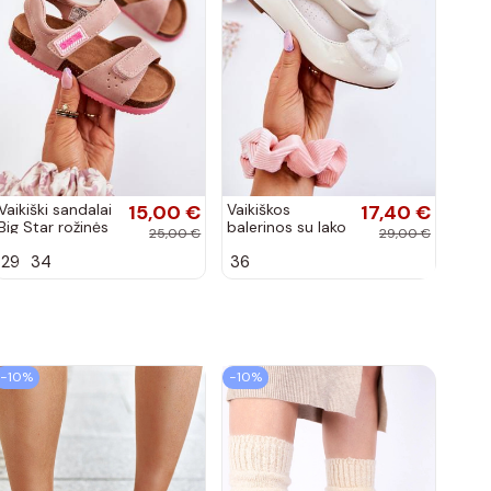
Vaikiški sandalai
15,00 €
Vaikiškos
17,40 €
Big Star rožinės
balerinos su lako
25,00 €
29,00 €
spalvos
efektu ir
29
34
36
kaspinais baltos
spalvos Zolly
−10%
−10%