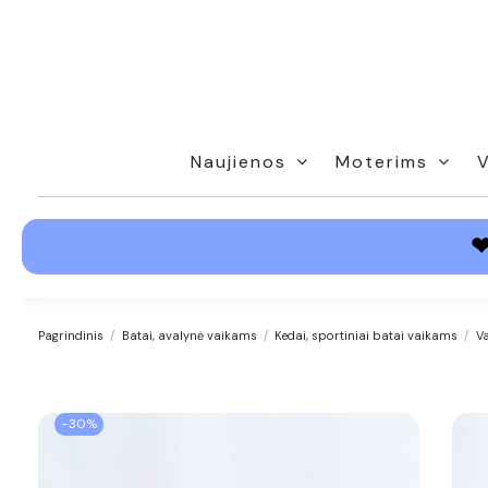
Naujienos
Moterims
Pagrindinis
Batai, avalynė vaikams
Kedai, sportiniai batai vaikams
Va
−30%