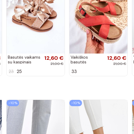
€
Basutės vaikams
12,60 €
Vaikiškos
12,60 €
su kaspinais
basutės
€
21,00 €
21,00 €
aukso spalvos
koralinės spalvos
23
25
33
−10%
−10%