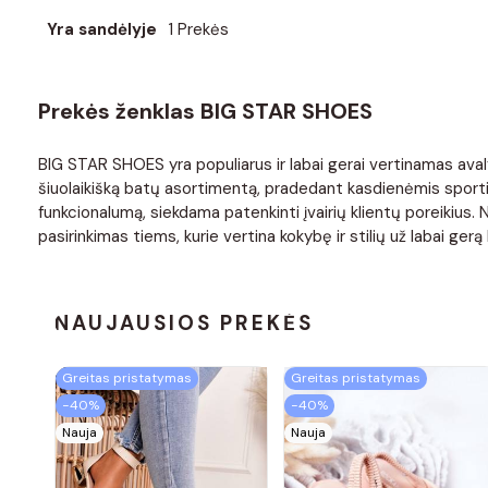
Yra sandėlyje
1 Prekės
Prekės ženklas BIG STAR SHOES
BIG STAR SHOES yra populiarus ir labai gerai vertinamas avaly
šiuolaikišką batų asortimentą, pradedant kasdienėmis sportin
funkcionalumą, siekdama patenkinti įvairių klientų poreikius
pasirinkimas tiems, kurie vertina kokybę ir stilių už labai gerą 
NAUJAUSIOS PREKĖS
Greitas pristatymas
Greitas pristatymas
−40%
−40%
Nauja
Nauja