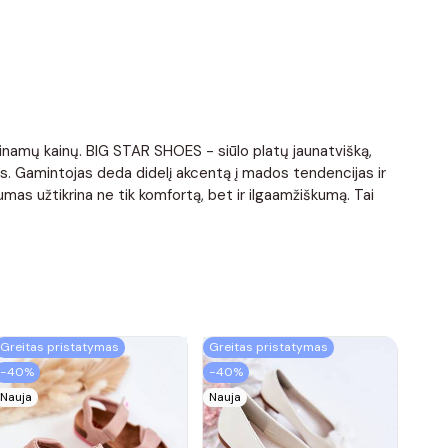
ieinamų kainų. BIG STAR SHOES - siūlo platų jaunatvišką,
is. Gamintojas deda didelį akcentą į mados tendencijas ir
mas užtikrina ne tik komfortą, bet ir ilgaamžiškumą. Tai
Greitas pristatymas
Greitas pristatymas
−40%
−40%
Nauja
Nauja