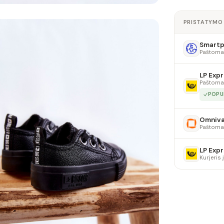
PRISTATYMO
Smartpo
Paštoma
LP Expr
Paštoma
POPU
Omniv
Paštoma
LP Expr
Kurjeris