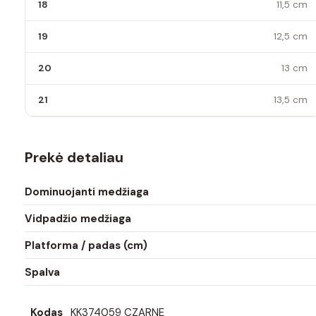
18
11,5 cm
19
12,5 cm
20
13 cm
21
13,5 cm
Prekė detaliau
Dominuojanti medžiaga
Vidpadžio medžiaga
Platforma / padas (cm)
Spalva
Kodas
KK374059 CZARNE