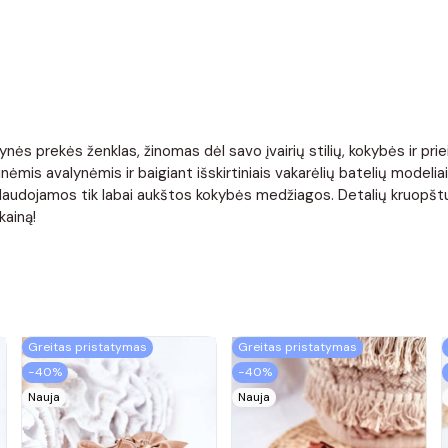
nės prekės ženklas, žinomas dėl savo įvairių stilių, kokybės ir pr
ėmis avalynėmis ir baigiant išskirtiniais vakarėlių batelių modelia
. Naudojamos tik labai aukštos kokybės medžiagos. Detalių kruopštu
kainą!
Greitas pristatymas
Greitas pristatymas
−40%
−40%
Nauja
Nauja