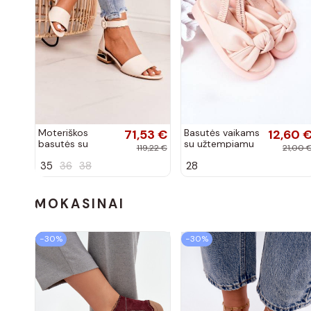
Moteriškos
71,53 €
Basutės vaikams
12,60 
basutės su
su užtempiamu
119,22 €
21,00 
aukso spalvos
užsegimu rožinės
35
36
38
28
kulniukais Laura
spalvos
Messi smėlio
spalvos
MOKASINAI
−30%
−30%