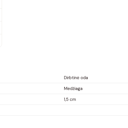
Dirbtinė oda
Medžiaga
1,5 cm