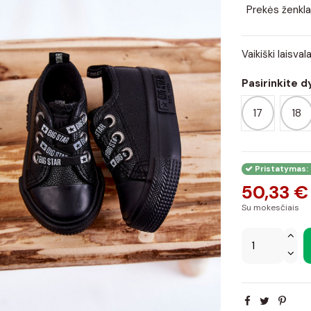
Prekės ženkla
Vaikiški laisv
Pasirinkite d
17
18
Pristatymas: 
50,33 €
Su mokesčiais