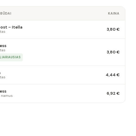
 BŪDAI
KAINA
st – Itella
3,80 €
tas
ess
tas
3,80 €
LIARIAUSIAS
a
4,44 €
tas
ess
6,92 €
 į namus