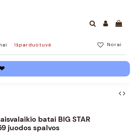
Norai
mai
Išparduotuvė
❤
laisvalaikio batai BIG STAR
9 juodos spalvos