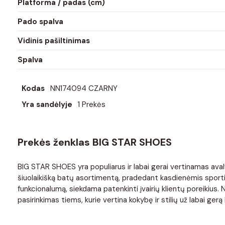
Platforma / padas (cm)
Pado spalva
Vidinis pašiltinimas
Spalva
Kodas
NN174094 CZARNY
Yra sandėlyje
1 Prekės
Prekės ženklas BIG STAR SHOES
BIG STAR SHOES yra populiarus ir labai gerai vertinamas avaly
šiuolaikišką batų asortimentą, pradedant kasdienėmis sportin
funkcionalumą, siekdama patenkinti įvairių klientų poreikius
pasirinkimas tiems, kurie vertina kokybę ir stilių už labai gerą 