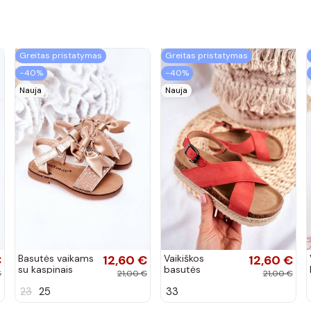
Greitas pristatymas
Greitas pristatymas
−40%
−40%
Nauja
Nauja
€
Basutės vaikams
12,60 €
Vaikiškos
12,60 €
su kaspinais
basutės
€
21,00 €
21,00 €
aukso spalvos
koralinės spalvos
23
25
33