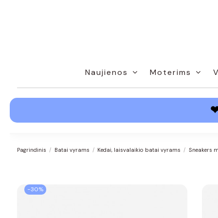
Naujienos
Moterims
Pagrindinis
Batai vyrams
Kedai, laisvalaikio batai vyrams
Sneakers m
−30%