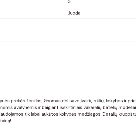
3
Juoda
nės prekės ženklas, žinomas dėl savo įvairių stilių, kokybės ir pr
ėmis avalynėmis ir baigiant išskirtiniais vakarėlių batelių modelia
. Naudojamos tik labai aukštos kokybės medžiagos. Detalių kruopštu
kainą!