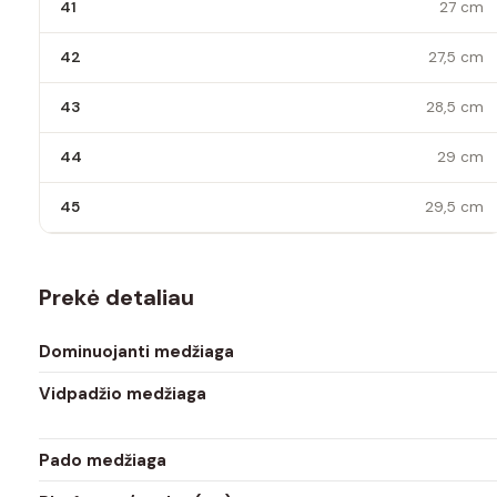
41
27 cm
42
27,5 cm
43
28,5 cm
44
29 cm
45
29,5 cm
Prekė detaliau
Dominuojanti medžiaga
Vidpadžio medžiaga
Pado medžiaga