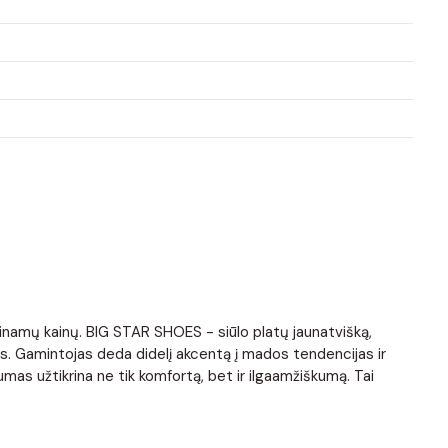
ieinamų kainų. BIG STAR SHOES - siūlo platų jaunatvišką,
is. Gamintojas deda didelį akcentą į mados tendencijas ir
mas užtikrina ne tik komfortą, bet ir ilgaamžiškumą. Tai