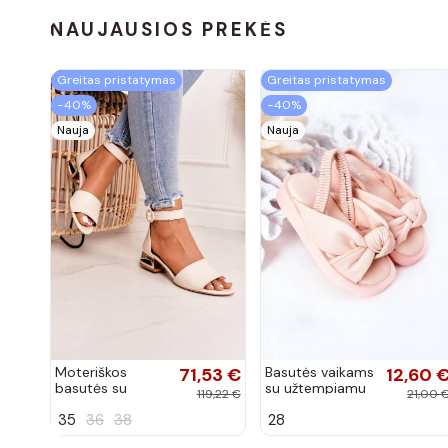
NAUJAUSIOS PREKĖS
Greitas pristatymas
Greitas pristatymas
−40%
−40%
Nauja
Nauja
Moteriškos
71,53 €
Basutės vaikams
12,60 
basutės su
su užtempiamu
119,22 €
21,00 
aukso spalvos
užsegimu rožinės
35
36
38
28
kulniukais Laura
spalvos
Messi smėlio