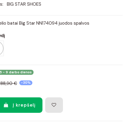
s:
BIG STAR SHOES
lio batai Big Star NN174094 juodos spalvos
ydį
5 - 9 darbo dienos
88,90 €
-30%
Į krepšelį