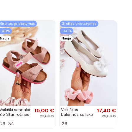
Greitas pristatymas
Greitas pristatymas
−40%
−40%
Nauja
Nauja
Vaikiški sandalai
15,00 €
Vaikiškos
17,40 €
Big Star rožinės
balerinos su lako
25,00 €
29,00 €
spalvos
efektu ir
29
34
36
kaspinais baltos
spalvos Zolly