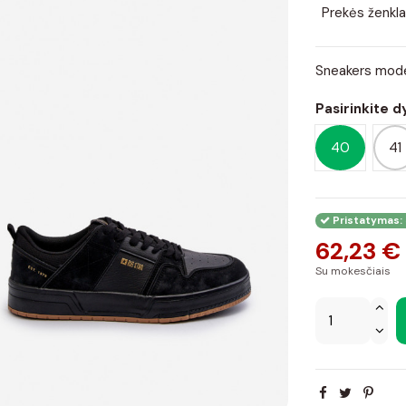
Prekės ženkla
Sneakers mode
Pasirinkite d
40
41
Pristatymas: 
62,23 €
Su mokesčiais