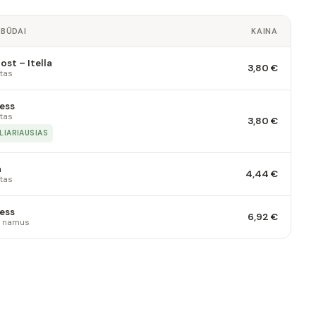
 BŪDAI
KAINA
st – Itella
3,80 €
tas
ess
tas
3,80 €
LIARIAUSIAS
a
4,44 €
tas
ess
6,92 €
 į namus