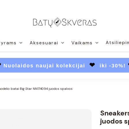
Atsiliepi
Vyrams
Aksesuarai
Vaikams
❤
❤
Nuolaidos naujai kolekcijai
iki -30%!
odelio batai Big Star NN174094 juodos spalvos
Sneakers
juodos s