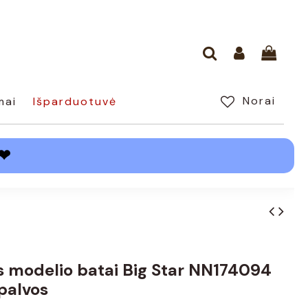
Norai
mai
Išparduotuvė
❤
 modelio batai Big Star NN174094
palvos