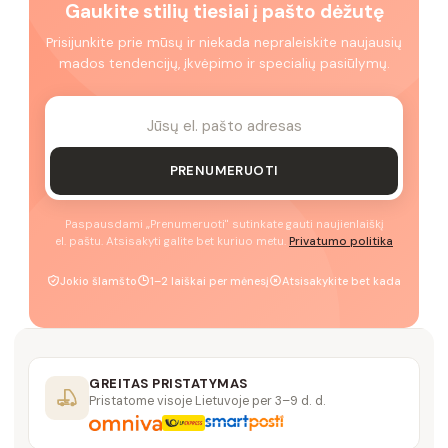
Gaukite stilių tiesiai į pašto dėžutę
Prisijunkite prie mūsų ir niekada nepraleiskite naujausių
mados tendencijų, įkvėpimo ir specialių pasiūlymų.
PRENUMERUOTI
Paspausdami „Prenumeruoti" sutinkate gauti naujienlaiškį
el. paštu. Atsisakyti galite bet kuriuo metu.
Privatumo politika
Jokio šlamšto
1–2 laiškai per mėnesį
Atsisakykite bet kada
GREITAS PRISTATYMAS
Pristatome visoje Lietuvoje per 3–9 d. d.