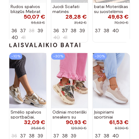
Rudos spalvos
Juodi Scafati
batai Moteriškas
blizgūs Mebrat
matinės
su juostelėmis
50,07 €
28,28 €
49,63 €
bateliai
apdailos bateliai
su lako efektu
bordo spalvos
55,63 €
31,42 €
70,90 €
Terione
36
37
38
39
36
37
38
39
37
38
40
40
41
40
41
LAISVALAIKIO BATAI
−10%
−30%
−30%
Smėlio spalvos
Odiniai moteriški
Įsispiriami
sportbačiai,
sneakers su
sportiniai
32,09 €
90,93 €
61,53 €
dekoruoti Valdez
platforma D&A
bateliai Kobbo
cirkonio virvele
CR61-3133
102425 smėlio
35,66 €
129,90 €
87,90 €
smėlio spalvos
spalvos
36
37
38
39
37
38
39
37
38
40