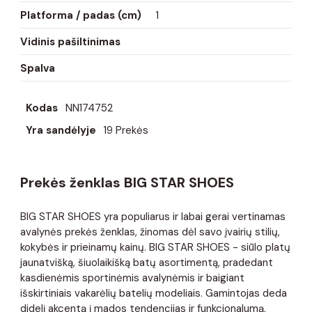
Platforma / padas (cm)
1
Vidinis pašiltinimas
Spalva
Kodas
NN174752
Yra sandėlyje
19 Prekės
Prekės ženklas BIG STAR SHOES
BIG STAR SHOES yra populiarus ir labai gerai vertinamas
avalynės prekės ženklas, žinomas dėl savo įvairių stilių,
kokybės ir prieinamų kainų. BIG STAR SHOES - siūlo platų
jaunatvišką, šiuolaikišką batų asortimentą, pradedant
kasdienėmis sportinėmis avalynėmis ir baigiant
išskirtiniais vakarėlių batelių modeliais. Gamintojas deda
didelį akcentą į mados tendencijas ir funkcionalumą,