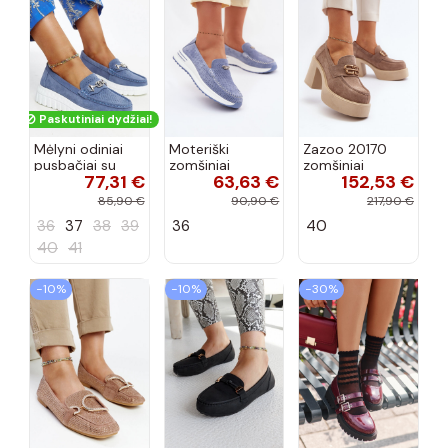
Paskutiniai dydžiai!
Mėlyni odiniai
Moteriški
Zazoo 20170
pusbačiai su
zomšiniai
zomšiniai
77,31 €
63,63 €
152,53 €
dekoratyvine
mokasinai
bateliai su
sagtimi Taija
Demela mėlynos
kulniukais smėlio
85,90 €
90,90 €
217,90 €
spalvos
spalvos
36
37
38
39
36
40
40
41
−10%
−10%
−30%