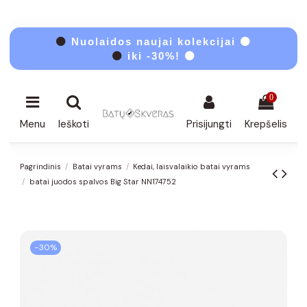
⚫
Nuolaidos naujai kolekcijai ⚫
⚫
iki -30%! ⚫
0
Menu
Ieškoti
Prisijungti
Krepšelis
Pagrindinis
Batai vyrams
Kedai, laisvalaikio batai vyrams
batai juodos spalvos Big Star NN174752
−30%