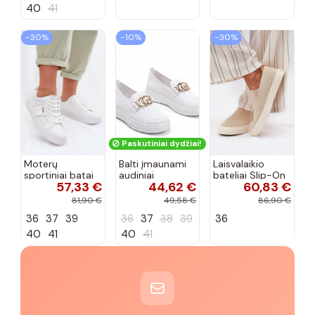
40
41
−30%
−10%
−30%
Paskutiniai dydžiai!
Moterų
Balti įmaunami
Laisvalaikio
sportiniai batai
audiniai
bateliai Slip-On
57,33 €
44,62 €
60,83 €
su ažūro
sportbačiai su
Big Star
elementais Big
sagtele
RR274721 smėlio
81,90 €
49,58 €
86,90 €
Star TT274291
Catherine
spalvos
36
37
39
36
37
38
39
36
baltos spalvos
40
41
40
41