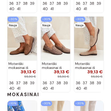
dirbtinės odos,
dirbtinės odos,
spalvos Laisie
36
37
38
39
36
37
38
39
36
37
38
39
šokolado
bordo spalvos
spalvos Nesha
Nesha
40
41
40
41
40
41
−30%
−30%
−30%
Nauja
Nauja
Nauja
Moteriški
Moteriški
Moteriški
mokasinai iš
mokasinai iš
mokasinai iš
39,13 €
39,13 €
39,13 €
dirbtinės
dirbtinės
dirbtinės
zomšos, rudos
zomšos, molio
zomšos, smėlio
55,90 €
55,90 €
55,90 €
spalvos Laisie
spalvos Laisie
spalvos Laisie
36
37
38
39
36
37
38
39
36
37
38
39
40
41
40
41
40
41
MOKASINAI
−10%
−30%
−30%