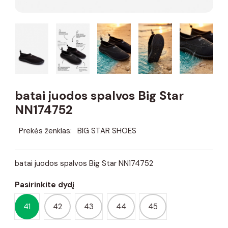
batai juodos spalvos Big Star
NN174752
Prekės ženklas:
BIG STAR SHOES
batai juodos spalvos Big Star NN174752
Pasirinkite dydį
41
42
43
44
45