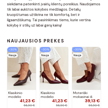
siekdama patenkinti įvairių klientų poreikius. Naudojamos
tik labai aukštos kokybės medžiagos. Detalių
kruopštumas užtikrina ne tik komfortą, bet ir
ilgaamžiškumą. Tai pasirinkimas tiems, kurie vertina
kokybę ir stilių už labai gerą kainą!
NAUJAUSIOS PREKĖS
−30%
−30%
−30%
Nauja
Nauja
Nauja
Klasikinio
Klasikinio
Moteriški
modelio
modelio
mokasinai iš
41,23 €
41,23 €
39,13 €
aukštakulniai
aukštakulniai
dirbtinės
bateliai iš
bateliai iš
zomšos, bordo
58,90 €
58,90 €
55,90 €