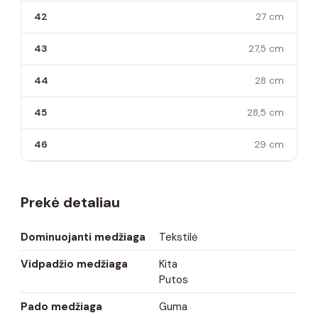
42
27 cm
43
27,5 cm
44
28 cm
45
28,5 cm
46
29 cm
Prekė detaliau
Dominuojanti medžiaga
Tekstilė
Vidpadžio medžiaga
Kita
Putos
Pado medžiaga
Guma