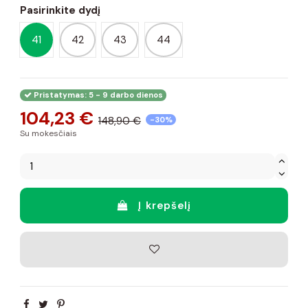
Pasirinkite dydį
41
42
43
44
Pristatymas: 5 - 9 darbo dienos
104,23 €
148,90 €
-30%
Su mokesčiais
Į krepšelį