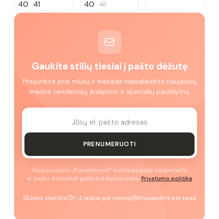
40
41
40
41
Gaukite stilių tiesiai į pašto dėžutę
Prisijunkite prie mūsų ir niekada nepraleiskite naujausių
mados tendencijų, įkvėpimo ir specialių pasiūlymų.
PRENUMERUOTI
Paspausdami „Prenumeruoti" sutinkate gauti naujienlaiškį
el. paštu. Atsisakyti galite bet kuriuo metu.
Privatumo politika
Jokio šlamšto
1–2 laiškai per mėnesį
Atsisakykite bet kada