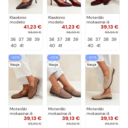
Klasikinio
Klasikinio
Moteriški
modelio
modelio
mokasinai iš
41,23 €
41,23 €
39,13 €
aukštakulniai
aukštakulniai
dirbtinės
bateliai iš
bateliai iš
zomšos, bordo
58,90 €
58,90 €
55,90 €
dirbtinės odos,
dirbtinės odos,
spalvos Laisie
36
37
38
39
36
37
38
39
36
37
38
39
šokolado
bordo spalvos
spalvos Nesha
Nesha
40
41
40
41
40
41
−30%
−30%
−30%
Nauja
Nauja
Nauja
Moteriški
Moteriški
Moteriški
mokasinai iš
mokasinai iš
mokasinai iš
39,13 €
39,13 €
39,13 €
dirbtinės
dirbtinės
dirbtinės
zomšos, rudos
zomšos, molio
zomšos, smėlio
55,90 €
55,90 €
55,90 €
spalvos Laisie
spalvos Laisie
spalvos Laisie