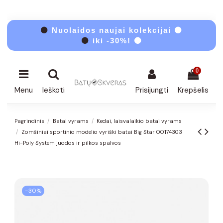
⚫
Nuolaidos naujai kolekcijai ⚫
⚫
iki -30%! ⚫
0
Menu
Ieškoti
Prisijungti
Krepšelis
Pagrindinis
Batai vyrams
Kedai, laisvalaikio batai vyrams
Zomšiniai sportinio modelio vyriški batai Big Star OO174303
Hi-Poly System juodos ir pilkos spalvos
−30%