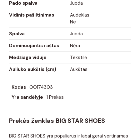
Pado spalva
Juoda
Vidinis pašiltinimas
Audeklas
Ne
Spalva
Juoda
Dominuojantis raštas
Nėra
Medžiaga viduje
Tekstilė
Auliuko aukštis (cm)
Aukštas
Kodas
OO174303
Yra sandėlyje
1 Prekės
Prekės ženklas BIG STAR SHOES
BIG STAR SHOES yra populiarus ir labai gerai vertinamas