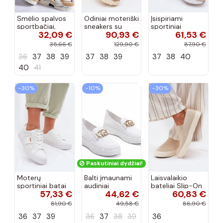
Smėlio spalvos
Odiniai moteriški
Įsispiriami
sportbačiai,
sneakers su
sportiniai
32,09 €
90,93 €
61,53 €
dekoruoti Valdez
platforma D&A
bateliai Kobbo
cirkonio virvele
CR61-3133
102425 smėlio
35,66 €
129,90 €
87,90 €
smėlio spalvos
spalvos
36
37
38
39
37
38
39
37
38
40
40
41
−30%
−10%
−30%
Paskutiniai dydžiai!
Moterų
Balti įmaunami
Laisvalaikio
sportiniai batai
audiniai
bateliai Slip-On
57,33 €
44,62 €
60,83 €
su ažūro
sportbačiai su
Big Star
elementais Big
sagtele
RR274721 smėlio
81,90 €
49,58 €
86,90 €
Star TT274291
Catherine
spalvos
36
37
39
36
37
38
39
36
baltos spalvos