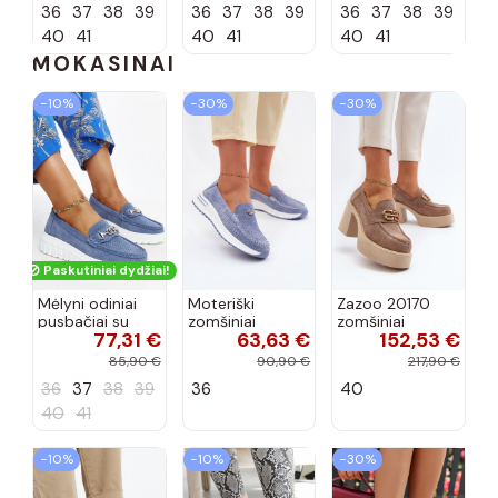
36
37
38
39
36
37
38
39
36
37
38
39
40
41
40
41
40
41
MOKASINAI
−10%
−30%
−30%
Paskutiniai dydžiai!
Mėlyni odiniai
Moteriški
Zazoo 20170
pusbačiai su
zomšiniai
zomšiniai
77,31 €
63,63 €
152,53 €
dekoratyvine
mokasinai
bateliai su
sagtimi Taija
Demela mėlynos
kulniukais smėlio
85,90 €
90,90 €
217,90 €
spalvos
spalvos
36
37
38
39
36
40
40
41
−10%
−10%
−30%