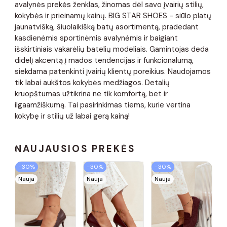
avalynės prekės ženklas, žinomas dėl savo įvairių stilių,
kokybės ir prieinamų kainų. BIG STAR SHOES - siūlo platų
jaunatvišką, šiuolaikišką batų asortimentą, pradedant
kasdienėmis sportinėmis avalynėmis ir baigiant
išskirtiniais vakarėlių batelių modeliais. Gamintojas deda
didelį akcentą į mados tendencijas ir funkcionalumą,
siekdama patenkinti įvairių klientų poreikius. Naudojamos
tik labai aukštos kokybės medžiagos. Detalių
kruopštumas užtikrina ne tik komfortą, bet ir
ilgaamžiškumą. Tai pasirinkimas tiems, kurie vertina
kokybę ir stilių už labai gerą kainą!
NAUJAUSIOS PREKĖS
−30%
−30%
−30%
Nauja
Nauja
Nauja