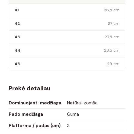
41
26,5 cm
42
27 cm
43
27,5 cm
44
28,5 cm
45
29 cm
Prekė detaliau
Dominuojanti medžiaga
Natūrali zomša
Pado medžiaga
Guma
Platforma / padas (cm)
3