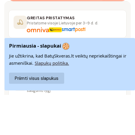
GREITAS PRISTATYMAS
Pristatome visoje Lietuvoje per 3–9 d. d.
Pirmiausia - slapukai
14 DIENŲ GRĄŽINIMAS
Paprastas grąžinimas paštomatais su pinigų
Jie užtikrina, kad BatųSkveras.lt veiktų nepriekaištingai ir
grąžinimo garantija
asmeniškai.
Slapukų politika.
Priimti visus slapukus
SAUGUS MOKĖJIMAS
SSL šifravimas užtikrina aukščiausią jūsų duomenų
saugumo lygį
KLIENTŲ APTARNAVIMAS
Rašykite mums
info@batuskveras.lt