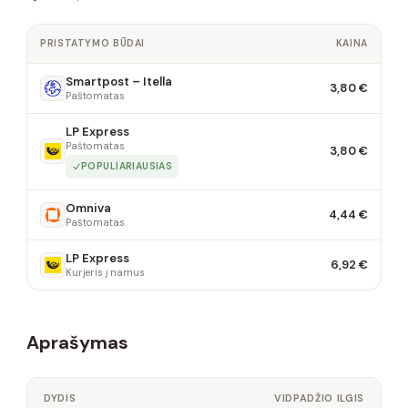
PRISTATYMO BŪDAI
KAINA
Smartpost – Itella
3,80 €
Paštomatas
LP Express
Paštomatas
3,80 €
POPULIARIAUSIAS
Omniva
4,44 €
Paštomatas
LP Express
6,92 €
Kurjeris į namus
Aprašymas
DYDIS
VIDPADŽIO ILGIS