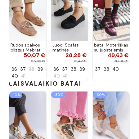
Rudos spalvos
Juodi Scafati
batai Moteriškas
blizgūs Mebrat
matinės
su juostelėmis
50,07 €
28,28 €
49,63 €
bateliai
apdailos bateliai
su lako efektu
bordo spalvos
55,63 €
31,42 €
70,90 €
Terione
36
37
38
39
36
37
38
39
37
38
40
40
41
40
41
LAISVALAIKIO BATAI
−10%
−30%
−30%