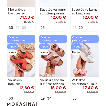
Moteriškos
Basutės vaikams
Basutės vaikams
basutės su
su užtempiamu
su kaspinais
71,53 €
12,60 €
12,60 €
aukso spalvos
užsegimu
aukso spalvos
kulniukais Laura
rožinės spalvos
119,22 €
21,00 €
21,00 €
Messi smėlio
35
36
38
28
23
25
spalvos
Greitas
Greitas
Greitas
pristatymas
pristatymas
pristatymas
−40%
−40%
−40%
Nauja
Nauja
Nauja
Vaikiškos
Vaikiški sandalai
Vaikiškos
basutės
Big Star rožinės
balerinos su lako
12,60 €
15,00 €
17,40 €
koralinės
spalvos
efektu ir
spalvos
kaspinais baltos
21,00 €
25,00 €
29,00 €
spalvos Zolly
33
29
34
36
MOKASINAI