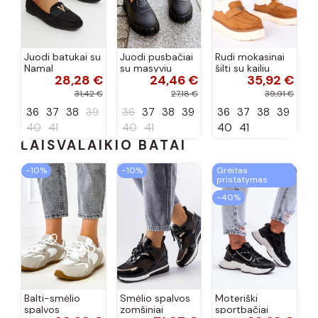
Juodi batukai su
Juodi pusbačiai
Rudi mokasinai
Namal
su masyviu
šilti su kailiu
28,28 €
24,46 €
35,92 €
dekoracija
padu Teska
Loafy
31,42 €
27,18 €
39,91 €
36
37
38
39
36
37
38
39
36
37
38
39
40
41
40
41
40
41
LAISVALAIKIO BATAI
−10%
−10%
Greitas
pristatymas
−40%
Balti-smėlio
Smėlio spalvos
Moteriški
spalvos
zomšiniai
sportbačiai