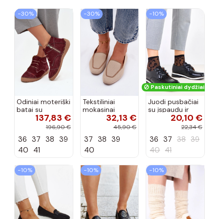
−30%
−30%
−10%
Paskutiniai dydžiai!
Odiniai moteriški
Tekstiliniai
Juodi pusbačiai
batai su
mokasinai
su įspaudu ir
137,83 €
32,13 €
20,10 €
siūlėmis, pilies
smėlio spalvos
kvadratiniu
tipo, Artiker
Selisa
priekiu Kerawa
196,90 €
45,90 €
22,34 €
57C2116, bordo
36
37
38
39
37
38
39
36
37
38
39
spalvos
40
41
40
40
41
−10%
−10%
−10%