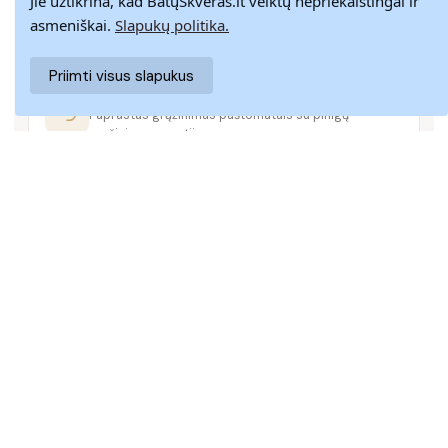
Jie užtikrina, kad BatųSkveras.lt veiktų nepriekaištingai ir
Pristatome visoje Lietuvoje per 3–9 d. d.
asmeniškai.
Slapukų politika.
Priimti visus slapukus
14 DIENŲ GRĄŽINIMAS
Paprastas grąžinimas paštomatais su pinigų
grąžinimo garantija
SAUGUS MOKĖJIMAS
SSL šifravimas užtikrina aukščiausią jūsų duomenų
saugumo lygį
KLIENTŲ APTARNAVIMAS
Rašykite mums
info@batuskveras.lt