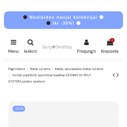
⚫
Nuolaidos naujai kolekcijai ⚫
⚫
iki -30%! ⚫
0
Menu
Ieškoti
Prisijungti
Krepšelis
Pagrindinis
Batai vyrams
Kedai, laisvalaikio batai vyrams
Vyriški pašiltinti sportiniai bateliai SS174411 HI-POLY
SYSTEM juodos spalvos
−30%