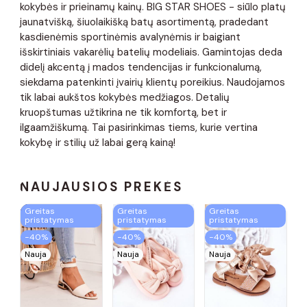
kokybės ir prieinamų kainų. BIG STAR SHOES - siūlo platų
jaunatvišką, šiuolaikišką batų asortimentą, pradedant
kasdienėmis sportinėmis avalynėmis ir baigiant
išskirtiniais vakarėlių batelių modeliais. Gamintojas deda
didelį akcentą į mados tendencijas ir funkcionalumą,
siekdama patenkinti įvairių klientų poreikius. Naudojamos
tik labai aukštos kokybės medžiagos. Detalių
kruopštumas užtikrina ne tik komfortą, bet ir
ilgaamžiškumą. Tai pasirinkimas tiems, kurie vertina
kokybę ir stilių už labai gerą kainą!
NAUJAUSIOS PREKĖS
Greitas
Greitas
Greitas
pristatymas
pristatymas
pristatymas
−40%
−40%
−40%
Nauja
Nauja
Nauja