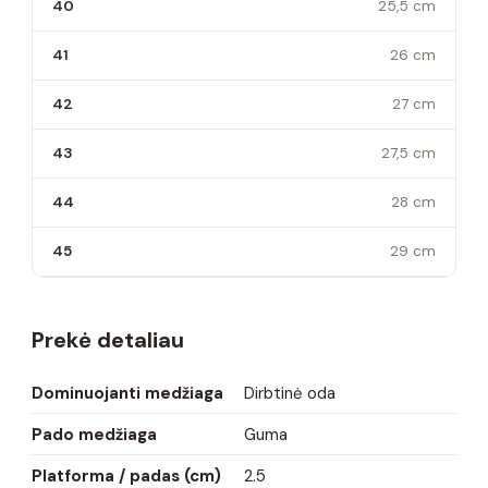
40
25,5 cm
41
26 cm
42
27 cm
43
27,5 cm
44
28 cm
45
29 cm
Prekė detaliau
Dominuojanti medžiaga
Dirbtinė oda
Pado medžiaga
Guma
Platforma / padas (cm)
2.5