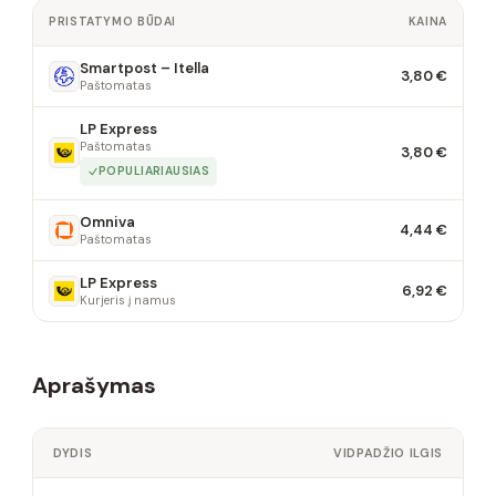
PRISTATYMO BŪDAI
KAINA
Smartpost – Itella
3,80 €
Paštomatas
LP Express
Paštomatas
3,80 €
POPULIARIAUSIAS
Omniva
4,44 €
Paštomatas
LP Express
6,92 €
Kurjeris į namus
Aprašymas
DYDIS
VIDPADŽIO ILGIS