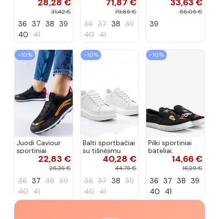
28,28 €
71,87 €
33,63 €
sportiniai
sportiniai
juodos spalvos
bateliai su
bateliai, „Karino"
Feluci
31,42 €
79,85 €
56,05 €
dvigubu raišteliu
36
37
38
39
36
37
38
39
39
Casey
40
41
40
41
−10%
−10%
−10%
Juodi Caviour
Balti sportbačiai
Pilki sportiniai
sportiniai
su tišnėjimu
bateliai,
22,83 €
40,28 €
14,66 €
sportbačiai
Peyton
„Justice"
25,36 €
44,75 €
16,29 €
36
37
38
39
36
37
38
39
36
37
38
39
40
41
40
41
40
41