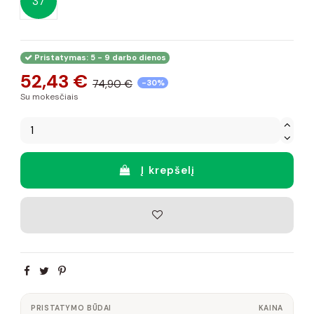
37
Pristatymas: 5 - 9 darbo dienos
52,43 €
74,90 €
-30%
Su mokesčiais
Į krepšelį
PRISTATYMO BŪDAI
KAINA