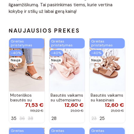
ilgaamžiškumą. Tai pasirinkimas tiems, kurie vertina
kokybę ir stilių už labai gerą kainą!
NAUJAUSIOS PREKĖS
Greitas
Greitas
Greitas
pristatymas
pristatymas
pristatymas
−40%
−40%
−40%
Nauja
Nauja
Nauja
Moteriškos
Basutės vaikams
Basutės vaikams
basutės su
su užtempiamu
su kaspinais
71,53 €
12,60 €
12,60 €
aukso spalvos
užsegimu
aukso spalvos
kulniukais Laura
rožinės spalvos
119,22 €
21,00 €
21,00 €
Messi smėlio
35
36
38
28
23
25
spalvos
Greitas
Greitas
Greitas