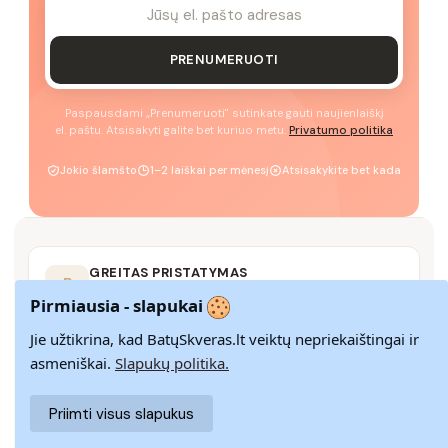
PRENUMERUOTI
Paspausdami „Prenumeruoti" sutinkate gauti naujienlaiškį
el. paštu. Atsisakyti galite bet kuriuo metu.
Privatumo politika
Jokio šlamšto
1–2 laiškai per mėnesį
Atsisakykite bet kada
GREITAS PRISTATYMAS
Pristatome visoje Lietuvoje per 3–9 d. d.
Pirmiausia - slapukai
Jie užtikrina, kad BatųSkveras.lt veiktų nepriekaištingai ir
asmeniškai.
Slapukų politika.
14 DIENŲ GRĄŽINIMAS
Paprastas grąžinimas paštomatais su pinigų
Priimti visus slapukus
grąžinimo garantija