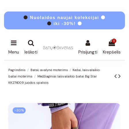
⚫
Nuolaidos naujai kolekcijai ⚫
⚫
iki -30%! ⚫
0
Menu
Ieškoti
Prisijungti
Krepšelis
Pagrindinis
Batai, avalynė moterims
Kedai, laisvalaikio
batai moterims
Medžiaginiai laisvalaikio batai Big Star
KK274009 juodos spalvos
−30%