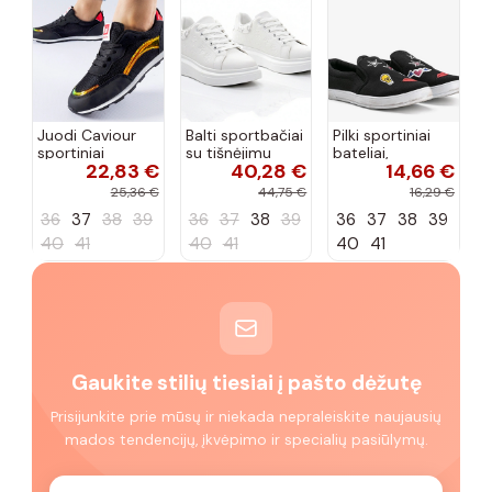
Juodi Caviour
Balti sportbačiai
Pilki sportiniai
sportiniai
su tišnėjimu
bateliai,
22,83 €
40,28 €
14,66 €
sportbačiai
Peyton
„Justice"
25,36 €
44,75 €
16,29 €
36
37
38
39
36
37
38
39
36
37
38
39
40
41
40
41
40
41
Gaukite stilių tiesiai į pašto dėžutę
Prisijunkite prie mūsų ir niekada nepraleiskite naujausių
mados tendencijų, įkvėpimo ir specialių pasiūlymų.