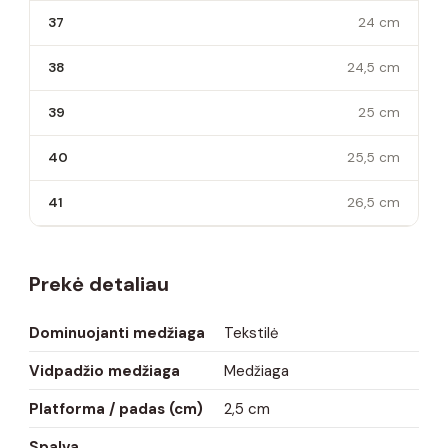
37
24 cm
38
24,5 cm
39
25 cm
40
25,5 cm
41
26,5 cm
Prekė detaliau
Dominuojanti medžiaga
Tekstilė
Vidpadžio medžiaga
Medžiaga
Platforma / padas (cm)
2,5 cm
Spalva