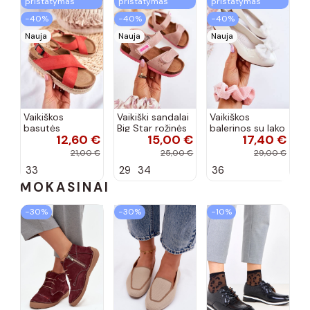
pristatymas
pristatymas
pristatymas
−40%
−40%
−40%
Nauja
Nauja
Nauja
Vaikiškos
Vaikiški sandalai
Vaikiškos
basutės
Big Star rožinės
balerinos su lako
12,60 €
15,00 €
17,40 €
koralinės
spalvos
efektu ir
spalvos
kaspinais baltos
21,00 €
25,00 €
29,00 €
spalvos Zolly
33
29
34
36
MOKASINAI
−30%
−30%
−10%