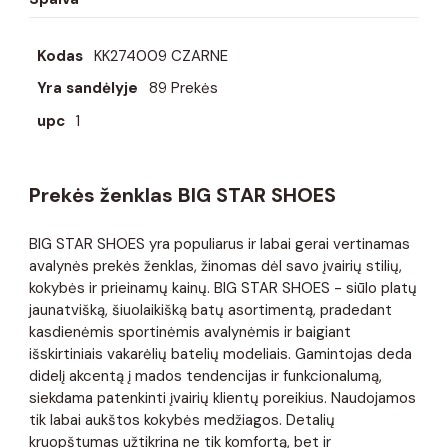
Kodas
KK274009 CZARNE
Yra sandėlyje
89 Prekės
upc
1
Prekės ženklas BIG STAR SHOES
BIG STAR SHOES yra populiarus ir labai gerai vertinamas
avalynės prekės ženklas, žinomas dėl savo įvairių stilių,
kokybės ir prieinamų kainų. BIG STAR SHOES - siūlo platų
jaunatvišką, šiuolaikišką batų asortimentą, pradedant
kasdienėmis sportinėmis avalynėmis ir baigiant
išskirtiniais vakarėlių batelių modeliais. Gamintojas deda
didelį akcentą į mados tendencijas ir funkcionalumą,
siekdama patenkinti įvairių klientų poreikius. Naudojamos
tik labai aukštos kokybės medžiagos. Detalių
kruopštumas užtikrina ne tik komfortą, bet ir