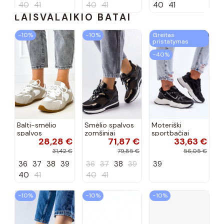
40
41
40
41
40
41
LAISVALAIKIO BATAI
−10%
−10%
Greitas
pristatymas
−40%
Balti-smėlio
Smėlio spalvos
Moteriški
spalvos
zomšiniai
sportbačiai
28,28 €
71,87 €
33,63 €
sportiniai
sportiniai
juodos spalvos
bateliai su
bateliai, „Karino"
Feluci
31,42 €
79,85 €
56,05 €
dvigubu raišteliu
36
37
38
39
36
37
38
39
39
Casey
40
41
40
41
−10%
−10%
−10%