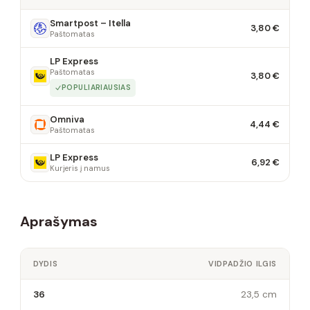
Smartpost – Itella
3,80 €
Paštomatas
LP Express
Paštomatas
3,80 €
POPULIARIAUSIAS
Omniva
4,44 €
Paštomatas
LP Express
6,92 €
Kurjeris į namus
Aprašymas
DYDIS
VIDPADŽIO ILGIS
36
23,5 cm