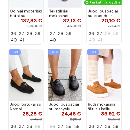
Paskutiniai dydžiai!
Odiniai moteriški
Tekstiliniai
Juodi pusbačiai
batai su
mokasinai
su įspaudu ir
137,83 €
32,13 €
20,10 €
siūlėmis, pilies
smėlio spalvos
kvadratiniu
tipo, Artiker
Selisa
priekiu Kerawa
196,90 €
45,90 €
22,34 €
57C2116, bordo
36
37
38
39
37
38
39
36
37
38
39
spalvos
40
41
40
40
41
−10%
−10%
−10%
Juodi batukai su
Juodi pusbačiai
Rudi mokasinai
Namal
su masyviu
šilti su kailiu
28,28 €
24,46 €
35,92 €
dekoracija
padu Teska
Loafy
31,42 €
27,18 €
39,91 €
36
37
38
39
36
37
38
39
36
37
38
39